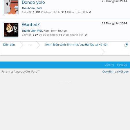
25 Tháng tám 2014
Dondo yolo
Thành Viên Mới
Bài viết:
1,159
Đã được thích:
318
Điểm thành tích:
0
25 Tháng tám 2014
WantedZ
Thành Viên Mới
, Nam,
from
tp.hcm
Bài viết:
539
Đã được thích:
44
Điểm thành tích:
0
Diễn đàn
...
[Ảnh] Toàn cảnh Sinh nhật Vua Hải Tặc tại Hà Nội
Liên hệ
Trợ giúp
Forum software by XenForo™
Quy định và Nội quy
Địa điểm món ngon
Địa điểm nhà hàng
Quán cafe kem
Trung tâm mua sắm