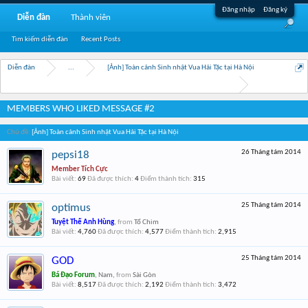
Đăng nhập
Đăng ký
Diễn đàn
Thành viên
Tìm kiếm diễn đàn
Recent Posts
Diễn đàn
...
[Ảnh] Toàn cảnh Sinh nhật Vua Hải Tặc tại Hà Nội
MEMBERS WHO LIKED MESSAGE #2
Chủ đề:
[Ảnh] Toàn cảnh Sinh nhật Vua Hải Tặc tại Hà Nội
26 Tháng tám 2014
pepsi18
Member Tích Cực
Bài viết:
69
Đã được thích:
4
Điểm thành tích:
315
25 Tháng tám 2014
optimus
Tuyệt Thế Anh Hùng
,
from
Tổ Chim
Bài viết:
4,760
Đã được thích:
4,577
Điểm thành tích:
2,915
25 Tháng tám 2014
GOD
Bá Đạo Forum
, Nam,
from
Sài Gòn
Bài viết:
8,517
Đã được thích:
2,192
Điểm thành tích:
3,472