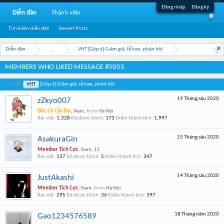
Đăng nhập
Đăng ký
Diễn đàn
Thành viên
Tìm kiếm diễn đàn
Recent Posts
Diễn đàn
...
VHT
[Góp ý] Giảm giá, lễ bao, phản hồi
MEMBERS WHO LIKED MESSAGE #5055
Chủ đề:
VHT
[Góp ý] Giảm giá, lễ bao, phản hồi
19 Tháng sáu 2020
zZkyo007
Độc Cô Cầu Bại
, Nam,
from
Hà Nội
Bài viết:
1,328
Đã được thích:
173
Điểm thành tích:
1,997
15 Tháng sáu 2020
AsakuraGin
Member Tích Cực
, Nam, 11
Bài viết:
137
Đã được thích:
5
Điểm thành tích:
347
14 Tháng sáu 2020
JustAkashi
Member Tích Cực
, Nam,
from
Hà Nội
Bài viết:
295
Đã được thích:
36
Điểm thành tích:
397
18 Tháng năm 2020
Gao1234576589