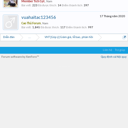
Member Tích Cực
, Nam
Bài viết:
223
Đã được thích:
14
Điểm thành tích:
397
17 Tháng năm 2020
vuahaitac123456
Cao Thủ Forum
, Nam
Bài viết:
1,845
Đã được thích:
117
Điểm thành tích:
997
Diễn đàn
...
VHT
[Góp ý] Giảm giá, lễ bao, phản hồi
Liên hệ
Trợ giúp
Forum software by XenForo™
Quy định và Nội quy
Địa điểm món ngon
Địa điểm nhà hàng
Quán cafe kem
Trung tâm mua sắm