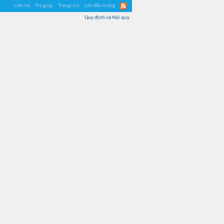
Liên hệ
Trợ giúp
Trang chủ
Lên đầu trang
Quy định và Nội quy