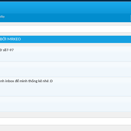
 đây
 BỞI MRKEO
 ở s87-97
nh inbox để mình thống kê nhé :D