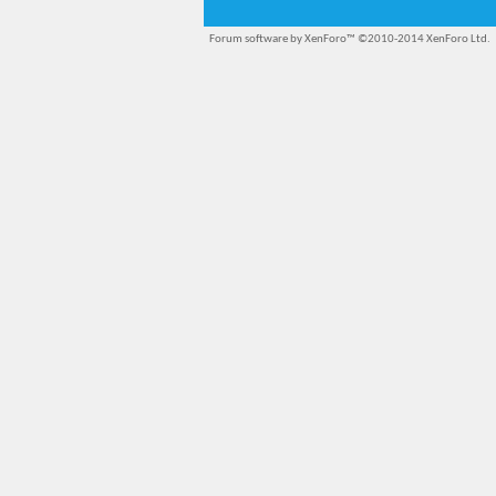
Forum software by XenForo™
©2010-2014 XenForo Ltd.