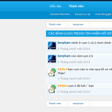
Diễn đàn
Thành viên
Notable Members
Đang truy cập
Hoạt động gần
Thành viên
kenpham
CÁC BÌNH LUẬN TRONG TIN NHẮN HỒ SƠ
kenpham
mình ở cụm 1 và 2 chơi chính
5 Tháng mười một 2014
kenpham
còn slot cụm 2 k
5 Tháng mười một 2014
MrKeo
bạn cụm nào sv nào qua hồ sơ mì
Thân!
5 Tháng mười một 2014
MrKeo
cụm 2 đã full r` bạn
5 Tháng mười một 2014
Thành viên
kenpham