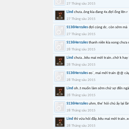
27 Tháng sáu 2015
Lind
chưa..ông kia đang 4x.đợi ổng lên 
27 Tháng sáu 2015
S136Hercules
đợi cũng dc. còn sớm mà
27 Tháng sáu 2015
S136Hercules
thanh niên kia xong chưa n
28 Tháng sáu 2015
Lind
chưa...kêu mai mới train..chờ k hay
28 Tháng sáu 2015
S136Hercules
eo`, mai mới train @@ cà
28 Tháng sáu 2015
Lind
oh..t muốn làm sớm chứ sợ đến ngà
28 Tháng sáu 2015
S136Hercules
uhm, the' hỏi chú ấy lại 
28 Tháng sáu 2015
Lind
thì vừa hỏi đấy..kêu mai mới train..
28 Tháng sáu 2015