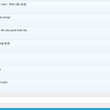
́ mai r` tính vậy @@
ia xong r
 thì vào post luôn ha
y tag @@
a
m luôn