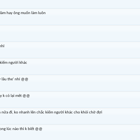
r làm hay ông muốn làm luôn
hĩ
 kiếm người khác
y lâu the' nhĩ @@
y k có lại mêt @@
lần nữa đi, ko nhanh lên chắc kiếm người khác cho khỏi chờ đợi
xong lúc nào thì k biết @@