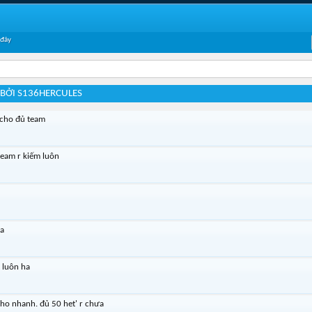
 đây
 BỞI S136HERCULES
 cho đủ team
team r kiếm luôn
ha
 luôn ha
cho nhanh. đủ 50 het' r chưa