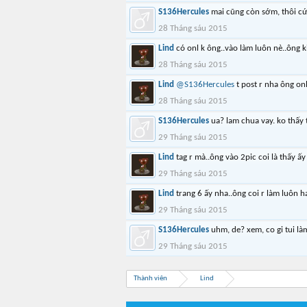
S136Hercules
mai cũng còn sớm, thôi cư
28 Tháng sáu 2015
Lind
có onl k ông..vào làm luôn nè..ông k
28 Tháng sáu 2015
Lind
@S136Hercules
t post r nha ông onl
28 Tháng sáu 2015
S136Hercules
ua? lam chua vay. ko thấ
29 Tháng sáu 2015
Lind
tag r mà..ông vào 2pic coi là thấy ấy
29 Tháng sáu 2015
Lind
trang 6 ấy nha..ông coi r làm luôn h
29 Tháng sáu 2015
S136Hercules
uhm, de? xem, co gi tui là
29 Tháng sáu 2015
Thành viên
Lind