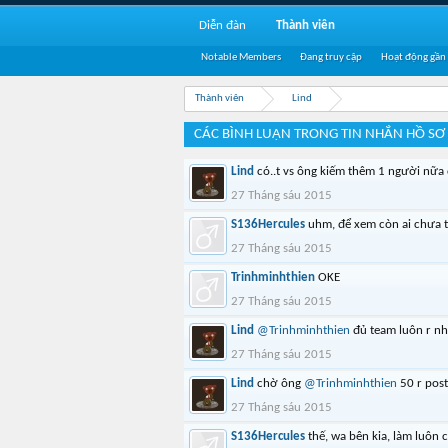
Diễn đàn
Thành viên
Notable Members
Đang truy cập
Hoạt động gần
Thành viên
Lind
CÁC BÌNH LUẬN TRONG TIN NHẮN HỒ SƠ
Lind
có..t vs ông kiếm thêm 1 người nữa
27 Tháng sáu 2015
S136Hercules
uhm, để xem còn ai chưa 
27 Tháng sáu 2015
Trinhminhthien
OKE
27 Tháng sáu 2015
Lind
@Trinhminhthien
đủ team luôn r n
27 Tháng sáu 2015
Lind
chờ ông
@Trinhminhthien
50 r post
27 Tháng sáu 2015
S136Hercules
thế, wa bên kia, làm luôn 