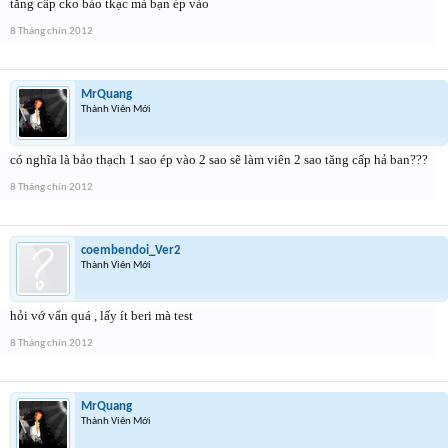
tăng cấp cko bảo tkạc mà bạn ép vào
8 Tháng chín 2012
MrQuang
Thành Viên Mới
có nghĩa là bảo thạch 1 sao ép vào 2 sao sẽ làm viên 2 sao tăng cấp hả ban???
8 Tháng chín 2012
coembendoi_Ver2
Thành Viên Mới
hỏi vớ vẩn quá , lấy ít beri mà test
8 Tháng chín 2012
MrQuang
Thành Viên Mới