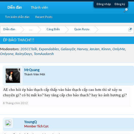
Đăng nhập
Đăng ký
Diễn đàn
Thành viên
Tìm kiếm diễn đàn
Recent Posts
Diễn đàn
...
Cảng Biển
Quán Rượu
ÉP BẢO THẠCH!!!
Moderators:
205CCTalk
,
Expendables
,
GalaxyDr
,
Harvey
,
JenJen
,
Kinnn
,
OnlyMe
,
Onlyone
,
RainyDays
,
TomAadarsh
MrQuang
Thành Viên Mới
AE cho hỏi ép bảo thạch cấp thấp vào bảo thạch cấp cao hơn thì sẽ xảy ra
chuyện gi? có bị mất ko? hay tăng cấp cho bảo thạch? hay ko ảnh hương gì?
8 Tháng chín 2012
YoungQ
Member Tích Cực