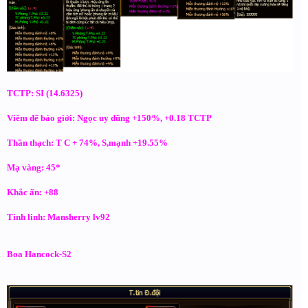
TCTP: SI (14.6325)
Viêm đế bảo giới: Ngọc uy dũng +150%, +0.18 TCTP
Thần thạch: T C + 74%, S,mạnh +19.55%
Mạ vàng: 45*
Khắc ấn: +88
Tinh linh: Mansherry lv92
Boa Hancock-S2