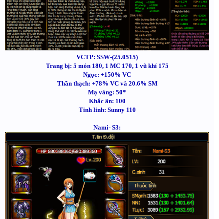
VCTP: SSW-(25.0515)
Trang bị: 5 món 180, 1 MC 170, 1 vũ khí 175
Ngọc: +150% VC
Thần thạch: +78% VC và 20.6% SM
Mạ vàng: 50*
Khắc ấn: 100
Tinh linh: Sunny 110
Nami- S3: