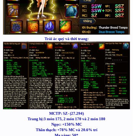
Trái ác quỷ và thời trang:
MCTP: SZ- (27.294)
Trang bị:3 món 175, 2 món 170 và 2 món 180
Ngọc: +150% MC
Thần thạch: +78% MC và 20.6% trí
Mạ vàng: 50*