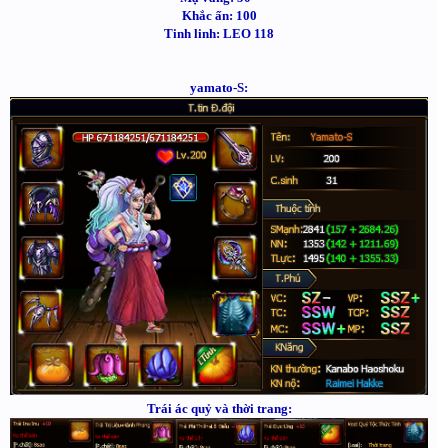
Khắc ấn: 100
Tinh linh: LEO 118
yamato-S:
Trái ác quỷ và thời trang: