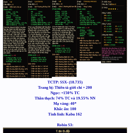
TCTP: SSX- (18.735)
Trang bị: Thiên tà giới chỉ + 200
Ngọc: +150% TC
Thần thạch: 74% TC và 19.55% NN
Mạ vàng: 40*
Khắc ấn: 100
Tinh linh: Kabu 162
Robin S3: