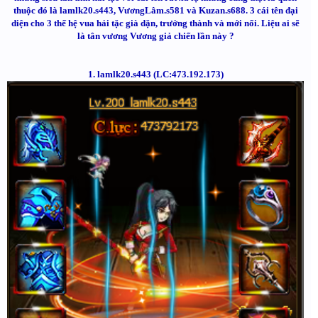
thuộc đó là lamlk20.s443, VươngLâm.s581 và Kuzan.s688. 3 cái tên đại
diện cho 3 thế hệ vua hải tặc già dặn, trưởng thành và mới nổi. Liệu ai sẽ
là tân vương Vương giả chiến lần này ?
1. lamlk20.s443 (LC:473.192.173)