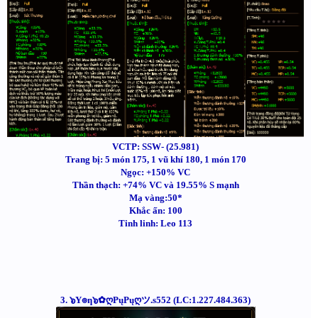
VCTP: SSW- (25.981)
Trang bị: 5 món 175, 1 vũ khí 180, 1 món 170
Ngọc: +150% VC
Thần thạch: +74% VC và 19.55% S mạnh
Mạ vàng:50*
Khắc ấn: 100
Tinh linh: Leo 113
3. ๖Y๏ƞ๖✿ღPųPųღツ.s552 (LC:1.227.484.363)