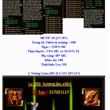
MCTP: SX (17.707)
Trang bị: Thiên tà trượng + 200
Ngọc: +150% MC
Thần thạch: +74% MC và 19.55% TL
Mạ vàng: 40* MC
Khắc ấn: 100
Tinh linh: Leo 118
2. Vương Lâm.s581 (LC:517.201.117)