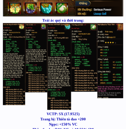
Trái ác quỷ và thời trang:
VCTP: SX (17.9525)
Trang bị: Thiên tà đao +200
Ngọc: +150% VC