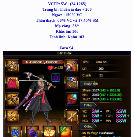
VCTP: SW+ (24.1265)
Trang bị: Thiên tà đao + 200
Ngọc: +150% VC
Thần thạch: 66% VC và 17.45% SM
Mạ vàng: 36*
Khắc ấn: 106
Tinh linh: Kabu 103
Zoro S4: