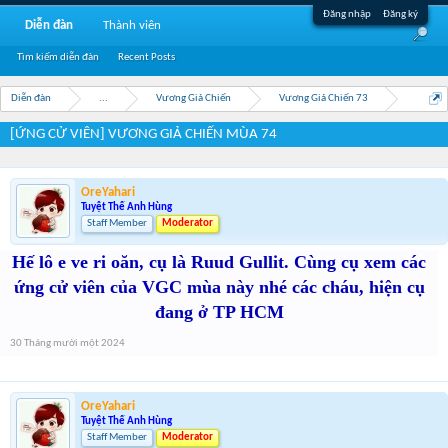
Đăng nhập
Đăng ký
Diễn đàn
Thành viên
Tìm kiếm diễn đàn
Recent Posts
Diễn đàn
...
Vương Giả Chiến
Vương Giả Chiến 73
[ỨNG CỬ VIÊN] VƯƠNG GIẢ CHIẾN MÙA 74
OreYahari
Tuyệt Thế Anh Hùng
Staff Member
Moderator
Hế lô e ve ri oăn, cụ là Ruud Gullit. Cùng cụ xem các
ứng cử viên của VGC mùa này nhé các cháu, hiện cụ
đang ở TP HCM
30 Tháng mười một 2024
OreYahari
Tuyệt Thế Anh Hùng
Staff Member
Moderator