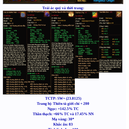
Trái ác quỷ và thời trang:
TCTP: SW+ (23.8125)
Trang bị: Thiên tà giới chỉ + 200
Ngọc: +142.5% TC
Thần thạch: +66% TC và 17.45% NN
Mạ vàng: 30*
Khắc ấn: 83