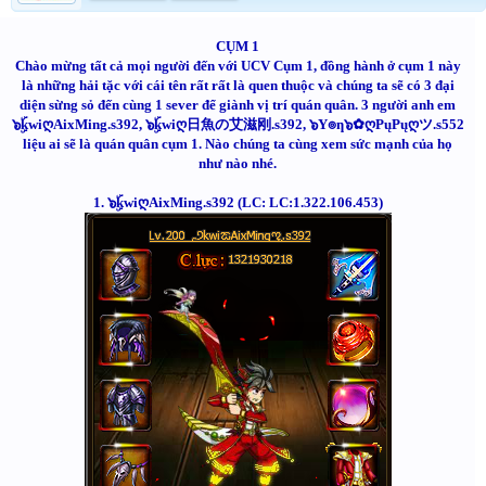
CỤM 1
Chào mừng tất cả mọi người đến với UCV Cụm 1, đồng hành ở cụm 1 này
là những hải tặc với cái tên rất rất là quen thuộc và chúng ta sẽ có 3 đại
diện sừng sỏ đến cùng 1 sever để giành vị trí quán quân. 3 người anh em
๖ۣۜkwiღAixMing.s392, ๖ۣۜkwiღ日魚の艾滋刚.s392, ๖Y๏ƞ๖✿ღPųPųღツ.s552
liệu ai sẽ là quán quân cụm 1. Nào chúng ta cùng xem sức mạnh của họ
như nào nhé.
1. ๖ۣۜkwiღAixMing.s392 (LC: LC:1.322.106.453)