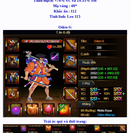
Thần thạch: +74% VC và 19.55% SM
Mạ vàng : 40*
Khắc ấn : 112
Tinh linh: Leo 115
Oden-S:
Trái ác quỷ và thời trang: