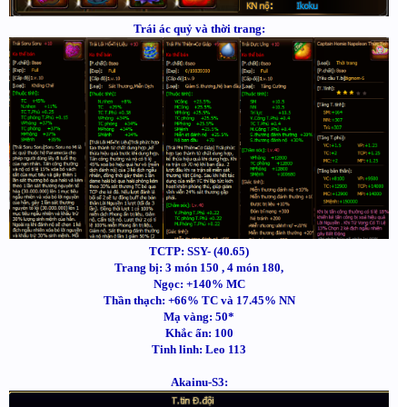
Trái ác quỷ và thời trang:
TCTP: SSY- (40.65)
Trang bị: 3 món 150 , 4 món 180,
Ngọc: +140% MC
Thần thạch: +66% TC và 17.45% NN
Mạ vàng: 50*
Khắc ấn: 100
Tinh linh: Leo 113
Akainu-S3: