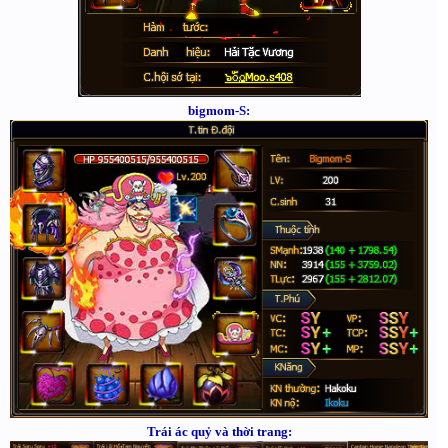
bigmom-S:
Trái ác quỷ và thời trang: