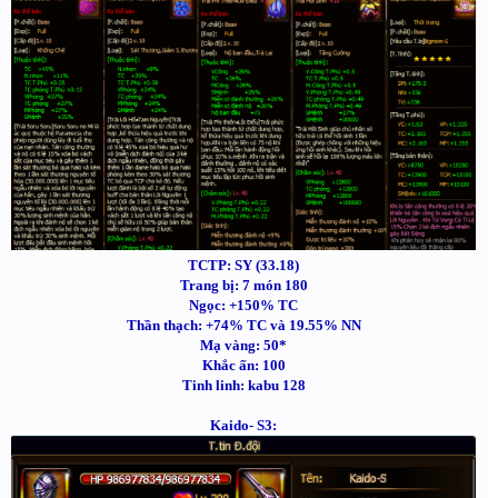
TCTP: SY (33.18)
Trang bị: 7 món 180
Ngọc: +150% TC
Thần thạch: +74% TC và 19.55% NN
Mạ vàng: 50*
Khắc ấn: 100
Tinh linh: kabu 128
Kaido- S3: