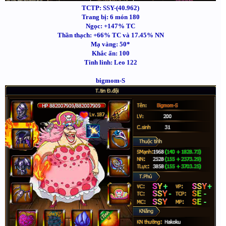
TCTP: SSY-(40.962)
Trang bị: 6 món 180
Ngọc: +147% TC
Thần thạch: +66% TC và 17.45% NN
Mạ vàng: 50*
Khắc ấn: 100
Tinh linh: Leo 122
bigmom-S