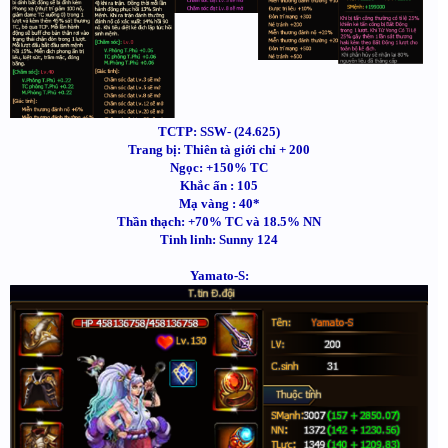
TCTP: SSW- (24.625)
Trang bị: Thiên tà giới chỉ + 200
Ngọc: +150% TC
Khắc ấn : 105
Mạ vàng : 40*
Thần thạch: +70% TC và 18.5% NN
Tinh linh: Sunny 124
Yamato-S: