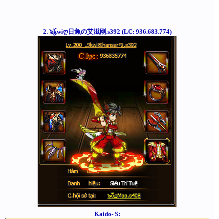
2. ๖ۣۜkwiღ日魚の艾滋刚.s392 (LC: 936.683.774)
Kaido- S: