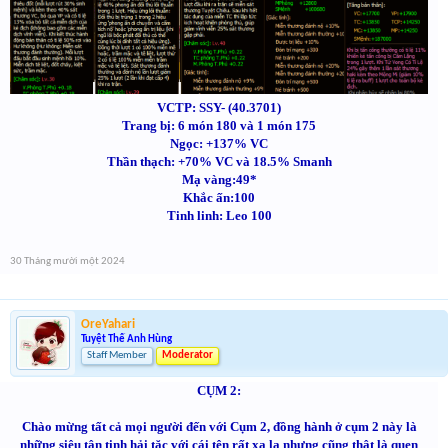
VCTP: SSY- (40.3701)
Trang bị: 6 món 180 và 1 món 175
Ngọc: +137% VC
Thần thạch: +70% VC và 18.5% Smanh
Mạ vàng:49*
Khắc ấn:100
Tinh linh: Leo 100
30 Tháng mười một 2024
OreYahari
Tuyệt Thế Anh Hùng
Staff Member
Moderator
CỤM 2:
Chào mừng tất cả mọi người đến với Cụm 2, đồng hành ở cụm 2 này là
những siêu tân tinh hải tặc với cái tên rất xa lạ nhưng cũng thật là quen