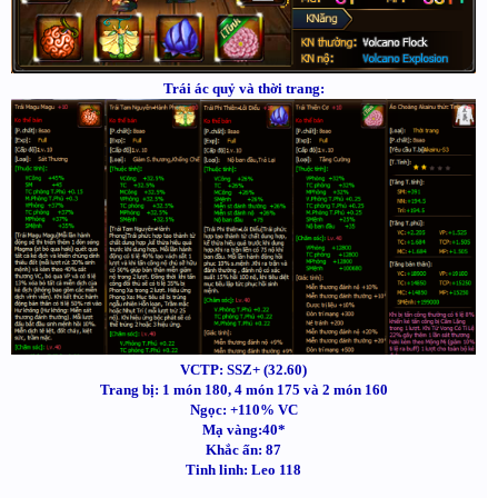
Trái ác quỷ và thời trang:
VCTP: SSZ+ (32.60)
Trang bị: 1 món 180, 4 món 175 và 2 món 160
Ngọc: +110% VC
Mạ vàng:40*
Khắc ấn: 87
Tinh linh: Leo 118