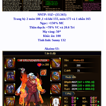
NNTP: SSZ+ (33.565)
Trang bị: 2 món 180 ,1 vũ khí 155, món 175 và 1 nhẫn 165
Ngọc: +150% MC
Thần thạch: +78% VC và 20.6 Trí
Mạ vàng: 50*
Khắc ấn: 100
Tinh linh: Sunny 132
Akainu-S3: