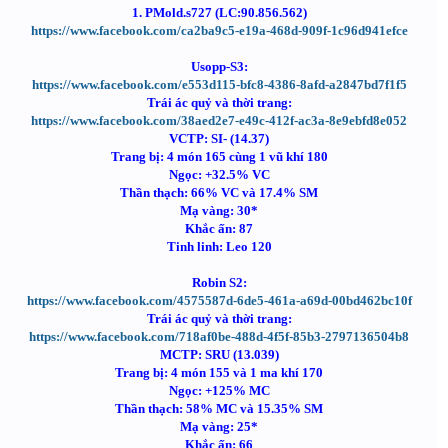
1. PMold.s727 (LC:90.856.562)
https://www.facebook.com/ca2ba9c5-e19a-468d-909f-1c96d941efce
Usopp-S3:
https://www.facebook.com/e553d115-bfc8-4386-8afd-a2847bd7f1f5
Trái ác quỷ và thời trang:
https://www.facebook.com/38aed2e7-e49c-412f-ac3a-8e9ebfd8e052
VCTP: SI- (14.37)
Trang bị: 4 món 165 cùng 1 vũ khí 180
Ngọc: +32.5% VC
Thần thạch: 66% VC và 17.4% SM
Mạ vàng: 30*
Khắc ấn: 87
Tinh linh: Leo 120
Robin S2:
https://www.facebook.com/4575587d-6de5-461a-a69d-00bd462bc10f
Trái ác quỷ và thời trang:
https://www.facebook.com/718af0be-488d-4f5f-85b3-2797136504b8
MCTP: SRU (13.039)
Trang bị: 4 món 155 và 1 ma khí 170
Ngọc: +125% MC
Thần thạch: 58% MC và 15.35% SM
Mạ vàng: 25*
Khắc ấn: 66