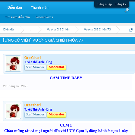
Đăng nhập
Đăng ký
Diễn đàn
Thành viên
Tìm kiếm diễn đàn
Recent Posts
Diễn đàn
...
Vương Giả Chiến
Vương Giả Chiến 73
[ỨNG CỬ VIÊN] VƯƠNG GIẢ CHIẾN MÙA 77
OreYahari
Tuyệt Thế Anh Hùng
Staff Member
Moderator
GAM TIME BABY
29 Tháng sáu 2025
OreYahari
Tuyệt Thế Anh Hùng
Staff Member
Moderator
CỤM 1
Chào mừng tất cả mọi người đến với UCV Cụm 1, đồng hành ở cụm 1 này