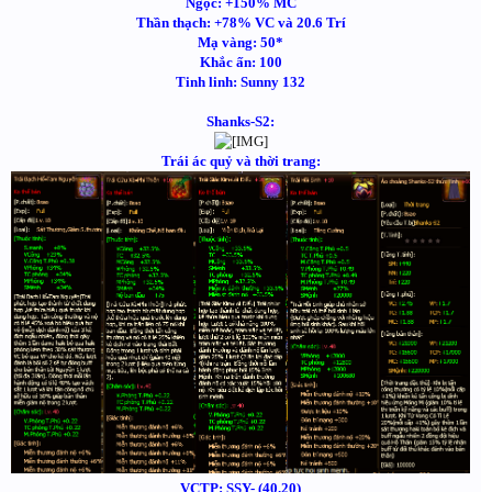
Ngọc: +150% MC
Thần thạch: +78% VC và 20.6 Trí
Mạ vàng: 50*
Khắc ấn: 100
Tinh linh: Sunny 132
Shanks-S2:
Trái ác quỷ và thời trang:
VCTP: SSY- (40.20)