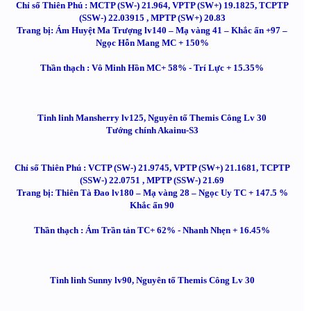
Chỉ số Thiên Phú : MCTP (SW-) 21.964, VPTP (SW+) 19.1825, TCPTP
(SSW-) 22.03915 , MPTP (SW+) 20.83
Trang bị: Ám Huyệt Ma Trượng lv140 – Mạ vàng 41 – Khắc ấn +97 –
Ngọc Hỗn Mang MC + 150%
Thần thạch : Vô Minh Hồn MC+ 58% - Trí Lực + 15.35%
Tinh linh Mansherry lv125, Nguyên tố Themis Công Lv 30
Tướng chính Akainu-S3
Chỉ số Thiên Phú : VCTP (SW-) 21.9745, VPTP (SW+) 21.1681, TCPTP
(SSW-) 22.0751 , MPTP (SSW-) 21.69
Trang bị: Thiên Tà Đao lv180 – Mạ vàng 28 – Ngọc Uy TC + 147.5 %
Khắc ấn 90
Thần thạch : Ám Trần tản TC+ 62% - Nhanh Nhẹn + 16.45%
Tinh linh Sunny lv90, Nguyên tố Themis Công Lv 30