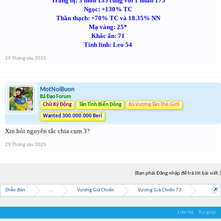
Trang bị: 3 món 135 cùng với 1 nhẫn 175
Ngọc: +130% TC
Thần thạch: +70% TC và 18.35% NN
Mạ vàng: 25*
Khắc ấn: 71
Tinh linh: Leo 54
29 Tháng sáu 2025
MotNoiBuon
Bá Đạo Forum
Chữ Ký Động
Tân Tinh Biển Đông
Bá Vương Tân Thế Giới
Wanted 300.000.000 Beri
Xin hỏi nguyên tắc chia cụm 3?
29 Tháng sáu 2025
(Bạn phải Đăng nhập để trả lời bài viết.)
Diễn đàn
...
Vương Giả Chiến
Vương Giả Chiến 73
Liên hệ
Trợ giúp