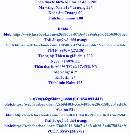
Thần thạch: 66% MC và 17.45% NN
Mạ vàng: Nhẫn 13* Trượng 33*
Khắc ấn: Trượng 90
Tinh linh: Sunny 108
Kaido-S :
blob:
https://web.facebook.com/e26d965a-6716-46a9-a6ad-5015630d0ded
Trái ác quỷ và thời trang:
blob:
https://web.facebook.com/10f50ff7-f224-47ea-b672-73cdb375efa6
TCTP: SSW+ (27.136)
Trang bị: Thiên tà giới chỉ + 200
Ngọc: +140% TC
Thần thạch: +66% TC và 17.45% NN
Mạ vàng: 41*
Khắc ấn: 94
Tinh linh: Kabu 105
3. ๖Y๏ƞ๖✿ღShinnღ.s688 (LC:454.893.441)
blob:
https://web.facebook.com/2cb9d483-cce3-4086-a29c-158b5b4ad43c
Akainu-S3 :
blob:
https://web.facebook.com/fcd2fadf-01fd-43be-95ba-78c037ae2594
Trái ác quỷ và thời trang:
blob:
https://web.facebook.com/7fab5016-5da7-46a8-ab26-54d675824afc
VCTP: SSW- (24.579)