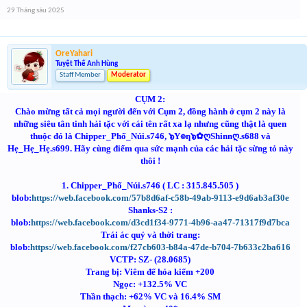
29 Tháng sáu 2025
OreYahari
Tuyệt Thế Anh Hùng
Staff Member
Moderator
CỤM 2:
Chào mừng tất cả mọi người đến với Cụm 2, đồng hành ở cụm 2 này là
những siêu tân tinh hải tặc với cái tên rất xa lạ nhưng cũng thật là quen
thuộc đó là Chipper_Phố_Núi.s746, ๖Y๏ƞ๖✿ღShinnღ.s688 và
Hẹ_Hẹ_Hẹ.s699. Hãy cùng điểm qua sức mạnh của các hải tặc sừng tỏ này
thôi !
1. Chipper_Phố_Núi.s746 ( LC : 315.845.505 )
blob:
https://web.facebook.com/57b8d6af-c58b-49ab-9113-e9d6ab3af30e
Shanks-S2 :
blob:
https://web.facebook.com/d3cd1f34-9771-4b96-aa47-71317f9d7bca
Trái ác quỷ và thời trang:
blob:
https://web.facebook.com/f27cb603-b84a-47de-b704-7b633c2ba616
VCTP: SZ- (28.0685)
Trang bị: Viêm đế hỏa kiếm +200
Ngọc: +132.5% VC
Thần thạch: +62% VC và 16.4% SM