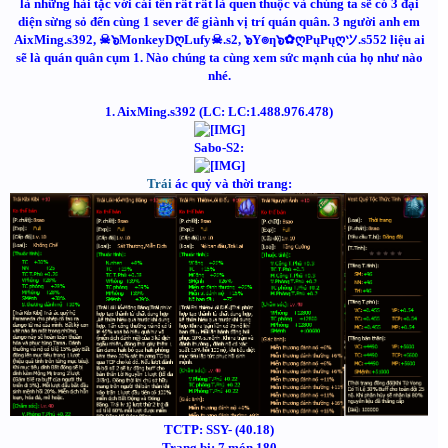
là những hải tặc với cái tên rất rất là quen thuộc và chúng ta sẽ có 3 đại
diện sừng sỏ đến cùng 1 sever để giành vị trí quán quân. 3 người anh em
AixMing.s392, ☠๖MonkeyDღLufy☠.s2, ๖Y๏ƞ๖✿ღPųPųღツ.s552 liệu ai
sẽ là quán quân cụm 1. Nào chúng ta cùng xem sức mạnh của họ như nào
nhé.
1. AixMing.s392 (LC: LC:1.488.976.478)
Sabo-S2:
Trái
ác quỷ và thời trang:
TCTP: SSY- (40.18)
Trang bị: 7 món 180