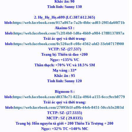
Khắc ấn: 90
Tinh linh: Sunny 130
2. Hẹ_Hẹ_Hẹ.s699 (LC:387.612.365)
blob:
https://web.facebook.com/017a867a-7a2b-4bbc-ad03-29f1da60f71b
Akainu-S3 :
blob:
https://web.facebook.com/7c2f14b0-1d0a-4bb9-a984-17ff8137897a
Trái ác quỷ và thời trang:
blob:
https://web.facebook.com/0c520ac8-c08e-4562-abf2-33eb0717f900
VCTP: SZ- (27.537)
Trang bị: Thiên tà đao +200
Ngọc: +135% VC
Thần thạch: +70% VC và 18.5% SM
Mạ vàng : 33*
Khắc ấn : 95
Tinh linh: Sunny 120
Bigmom-S :
blob:
https://web.facebook.com/d0378e71-822a-4964-a155-6ccc9ecb0779
Trái ác quỷ và thời trang:
blob:
https://web.facebook.com/27095b1f-af9b-44eb-8451-50ccb3e2f03d
TCTP: SZ- (27.5335)
MCTP : SZ ( 29.0335)
Trang bị: Hỗn nguyên tà giới + 200 Thiên Tà Trượng + 200
Ngọc: +32% TC +140% MC