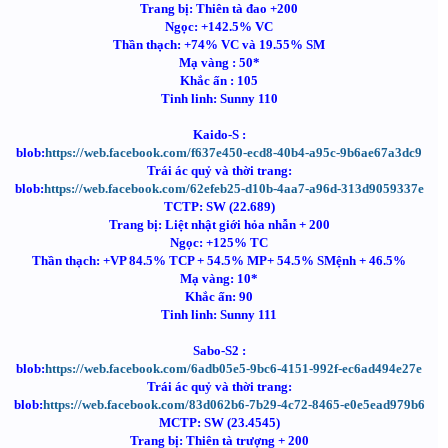
Trang bị: Thiên tà đao +200
Ngọc: +142.5% VC
Thần thạch: +74% VC và 19.55% SM
Mạ vàng : 50*
Khắc ấn : 105
Tinh linh: Sunny 110
Kaido-S :
blob:
https://web.facebook.com/f637e450-ecd8-40b4-a95c-9b6ae67a3dc9
Trái ác quỷ và thời trang:
blob:
https://web.facebook.com/62efeb25-d10b-4aa7-a96d-313d9059337e
TCTP: SW (22.689)
Trang bị: Liệt nhật giới hỏa nhẫn + 200
Ngọc: +125% TC
Thần thạch: +VP 84.5% TCP + 54.5% MP+ 54.5% SMệnh + 46.5%
Mạ vàng: 10*
Khắc ấn: 90
Tinh linh: Sunny 111
Sabo-S2 :
blob:
https://web.facebook.com/6adb05e5-9bc6-4151-992f-ec6ad494e27e
Trái ác quỷ và thời trang:
blob:
https://web.facebook.com/83d062b6-7b29-4c72-8465-e0e5ead979b6
MCTP: SW (23.4545)
Trang bị: Thiên tà trượng + 200