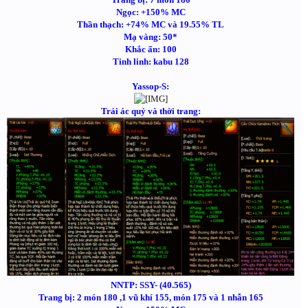
Ngọc: +150% MC
Thần thạch: +74% MC và 19.55% TL
Mạ vàng: 50*
Khắc ấn: 100
Tinh linh: kabu 128
Yassop-S:
Trái ác quỷ và thời trang:
NNTP: SSY- (40.565)
Trang bị: 2 món 180 ,1 vũ khí 155, món 175 và 1 nhẫn 165