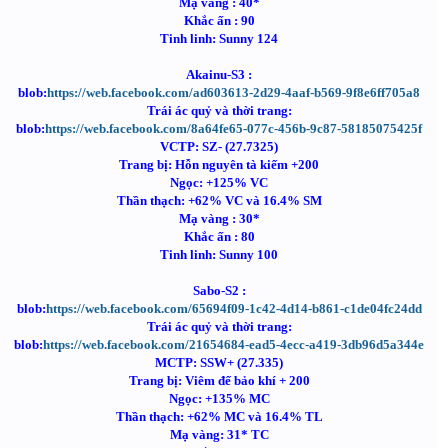
Mạ vàng : 40*
Khắc ấn : 90
Tinh linh: Sunny 124
Akainu-S3 :
blob:
https://web.facebook.com/ad603613-2d29-4aaf-b569-9f8e6ff705a8
Trái ác quỷ và thời trang:
blob:
https://web.facebook.com/8a64fe65-077c-456b-9c87-58185075425f
VCTP: SZ- (27.7325)
Trang bị: Hỗn nguyên tà kiếm +200
Ngọc: +125% VC
Thần thạch: +62% VC và 16.4% SM
Mạ vàng : 30*
Khắc ấn : 80
Tinh linh: Sunny 100
Sabo-S2 :
blob:
https://web.facebook.com/65694f09-1c42-4d14-b861-c1de04fc24dd
Trái ác quỷ và thời trang:
blob:
https://web.facebook.com/21654684-ead5-4ecc-a419-3db96d5a344e
MCTP: SSW+ (27.335)
Trang bị: Viêm đế bảo khí + 200
Ngọc: +135% MC
Thần thạch: +62% MC và 16.4% TL
Mạ vàng: 31* TC