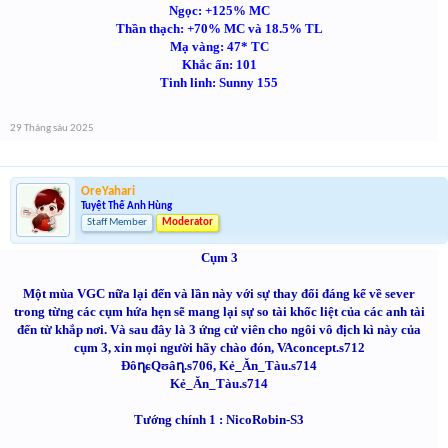
Ngọc: +125% MC
Thần thạch: +70% MC và 18.5% TL
Mạ vàng: 47* TC
Khắc ấn: 101
Tinh linh: Sunny 155
29 Tháng sáu 2025
OreYahari
Tuyệt Thế Anh Hùng
Staff Member
Moderator
Cụm 3
Một mùa VGC nữa lại đến và lần này với sự thay đổi đáng kể về sever
trong từng các cụm hứa hẹn sẽ mang lại sự so tài khốc liệt của các anh tài
đến từ khắp nơi. Và sau đây là 3 ứng cử viên cho ngôi vô địch kì này của
cụm 3, xin mọi người hãy chào đón, VAconcept.s712
ĐôղɕQʊâղ.s706, Kẻ_Ăn_Tàu.s714
Kẻ_Ăn_Tàu.s714
Tướng chính 1 : NicoRobin-S3