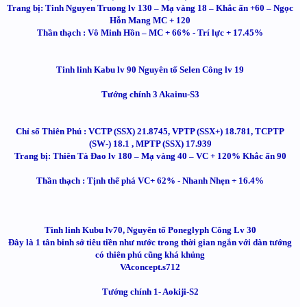
Trang bị: Tinh Nguyen Truong lv 130 – Mạ vàng 18 – Khắc ấn +60 – Ngọc
Hỗn Mang MC + 120
Thần thạch : Vô Minh Hồn – MC + 66% - Trí lực + 17.45%
Tinh linh Kabu lv 90 Nguyên tố Selen Công lv 19
Tướng chính 3 Akainu-S3
Chỉ số Thiên Phú : VCTP (SSX) 21.8745, VPTP (SSX+) 18.781, TCPTP
(SW-) 18.1 , MPTP (SSX) 17.939
Trang bị: Thiên Tà Đao lv 180 – Mạ vàng 40 – VC + 120% Khắc ấn 90
Thần thạch : Tịnh thế phá VC+ 62% - Nhanh Nhẹn + 16.4%
Tinh linh Kubu lv70, Nguyên tố Poneglyph Công Lv 30
Đây là 1 tân binh sở tiêu tiền như nước trong thời gian ngắn với dàn tướng
có thiên phú cũng khá khủng
VAconcept.s712
Tướng chính 1- Aokiji-S2