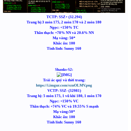
TCTP: SSZ+ (32.294)
Trang bị:3 món 175, 2 món 170 và 2 món 180
Ngọc: +150% TC
Thần thạch: +78% NN và 20.6% NN
Mạ vàng: 50*
Khắc ấn: 100
Tinh linh: Sunny 160
Shanks-S2:
Trái ác quỷ và thời trang:
https://i.imgur.com/eznOLMV.png
VCTP: SSZ- (32981)
Trang bị: 5 món 175, 1 vũ khí 180, 1 món 170
Ngọc: +150% VC
Thần thạch: +74% VC và 19.55% S mạnh
Mạ vàng:50*
Khắc ấn: 100
Tinh linh: Sunny 160