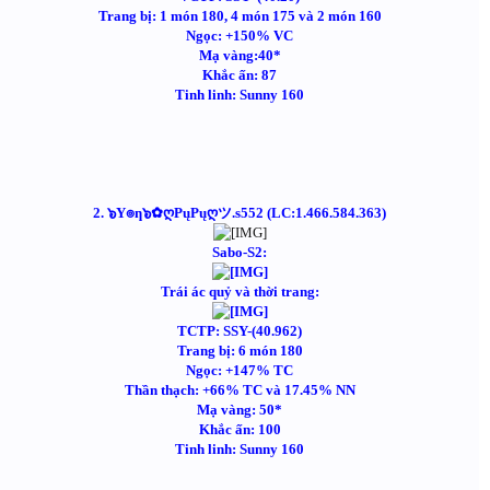
Trang bị: 1 món 180, 4 món 175 và 2 món 160
Ngọc: +150% VC
Mạ vàng:40*
Khắc ấn: 87
Tinh linh: Sunny 160
2. ๖Y๏ƞ๖✿ღPųPųღツ.s552 (LC:1.466.584.363)
Sabo-S2:
Trái ác quỷ và thời trang:
TCTP: SSY-(40.962)
Trang bị: 6 món 180
Ngọc: +147% TC
Thần thạch: +66% TC và 17.45% NN
Mạ vàng: 50*
Khắc ấn: 100
Tinh linh: Sunny 160