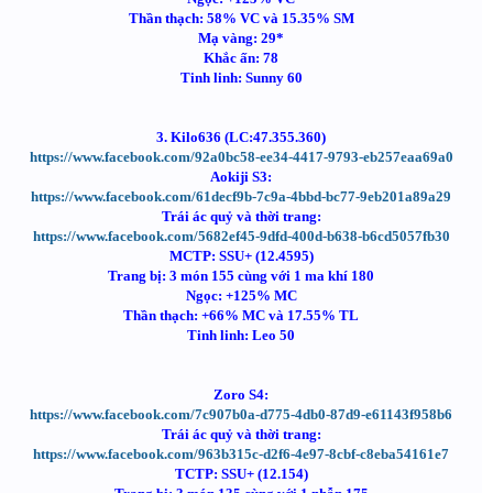
Thần thạch: 58% VC và 15.35% SM
Mạ vàng: 29*
Khắc ấn: 78
Tinh linh: Sunny 60
3. Kilo636 (LC:47.355.360)
https://www.facebook.com/92a0bc58-ee34-4417-9793-eb257eaa69a0
Aokiji S3:
https://www.facebook.com/61decf9b-7c9a-4bbd-bc77-9eb201a89a29
Trái ác quỷ và thời trang:
https://www.facebook.com/5682ef45-9dfd-400d-b638-b6cd5057fb30
MCTP: SSU+ (12.4595)
Trang bị: 3 món 155 cùng với 1 ma khí 180
Ngọc: +125% MC
Thần thạch: +66% MC và 17.55% TL
Tinh linh: Leo 50
Zoro S4:
https://www.facebook.com/7c907b0a-d775-4db0-87d9-e61143f958b6
Trái ác quỷ và thời trang:
https://www.facebook.com/963b315c-d2f6-4e97-8cbf-c8eba54161e7
TCTP: SSU+ (12.154)