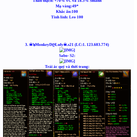
Thần thạch: +70% VC và 18.5% Smanh
Mạ vàng:49*
Khắc ấn:100
Tinh linh: Leo 100
3. ☠๖MonkeyDღLufy☠.s21 (LC:1. 123.683.774)
Sabo- S2:
Trái ác quỷ và thời trang: