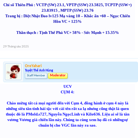
Chỉ số Thiên Phú : VCTP (SW) 23.1, VPTP (SSW) 23.5825, TCPTP (SSW+)
23.83915 , MPTP (SSW) 23.76
Trang bị : Diệt Nhật Đao lv125 Mạ vàng 10 – Khắc ấn +60 – Ngọc Chiến
Hồn VC + 125%
Thần thạch : Tịnh Thế Phá VC+ 58% - Sức Mạnh + 15.35%
29 Tháng sáu 2025
OreYahari
Tuyệt Thế Anh Hùng
Staff Member
Moderator
UCV
CỤM 4:
Chào mừng tất cả mọi người đến với Cụm 4, đồng hành ở cụm 4 này là
những siêu tân tinh hải tặc với cái tên rất xa lạ nhưng cũng thật là quen
thuộc đó là PMold.s727, Nguyễn NgọcLinh và Kilo636. Liệu ai sẽ là tân
vương Vương giả chiến lần này. Chúng ta cùng xem họ đã có nhữngsự
chuẩn bị cho VGC lần này ra sao.