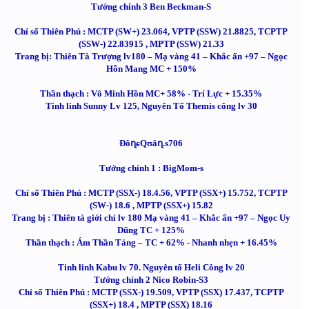
Tướng chính 3 Ben Beckman-S
Chỉ số Thiên Phú : MCTP (SW+) 23.064, VPTP (SSW) 21.8825, TCPTP
(SSW-) 22.83915 , MPTP (SSW) 21.33
Trang bị: Thiên Tà Trượng lv180 – Mạ vàng 41 – Khắc ấn +97 – Ngọc
Hỗn Mang MC + 150%
Thần thạch : Vô Minh Hồn MC+ 58% - Trí Lực + 15.35%
Tinh linh Sunny Lv 125, Nguyên Tố Themis công lv 30
ĐôղɕQʊâղ.s706
Tướng chính 1 : BigMom-s
Chỉ số Thiên Phú : MCTP (SSX-) 18.4.56, VPTP (SSX+) 15.752, TCPTP
(SW-) 18.6 , MPTP (SSX+) 15.82
Trang bị : Thiên tà giới chỉ lv 180 Mạ vàng 41 – Khắc ấn +97 – Ngọc Uy
Dũng TC + 125%
Thần thạch : Ám Thần Tảng – TC + 62% - Nhanh nhẹn + 16.45%
Tinh linh Kabu lv 70. Nguyên tố Heli Công lv 20
Tướng chính 2 Nico Robin-S3
Chỉ số Thiên Phú : MCTP (SSX-) 19.509, VPTP (SSX) 17.437, TCPTP
(SSX+) 18.4 , MPTP (SSX) 18.16