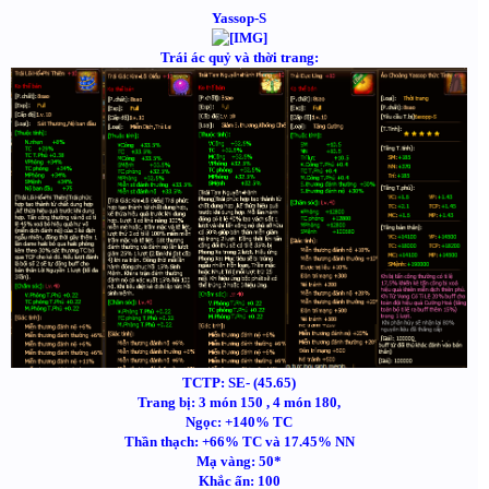
Yassop-S
Trái ác quỷ và thời trang:
TCTP: SE- (45.65)
Trang bị: 3 món 150 , 4 món 180,
Ngọc: +140% TC
Thần thạch: +66% TC và 17.45% NN
Mạ vàng: 50*
Khắc ấn: 100