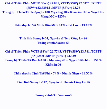
Chỉ số Thiên Phú : MCTP (SW+) 22.681, VPTP (SSW) 22.5825, TCPTP
(SSW+) 22.83915 , MPTP (SSW+) 22.76
Trang bị : Thiên Tà Trượng lv 180 Mạ vàng 10 – Khắc ấn +60 – Ngọc Hỗn
Mang MC + 125%
Thần thạch : Vô Minh Hồn MC+ 74% - Trí Lực + 19.15%
Tinh linh Sunny lv54, Nguyên tố Telu Công Lv 26
Tướng chính Akainu-S3
Chỉ số Thiên Phú : VCTP (SSW-) 22.7745, VPTP (SSW) 23.781, TCPTP
(SZ-) 24.9 , MPTP (SSW+) 23.939
Trang bị: Thiên Tà Đao lv180 – Mạ vàng 40 – Ngọc Chiến hồn + 150%
Khắc ấn 90
Thần thạch : Tịnh Thế Phá+ 74% - Nhanh Nhẹn + 19.55%
Tinh linh Sunny lv112, Nguyên tố Themis Công Lv 26
Tướng chính 3 – Yamato-S