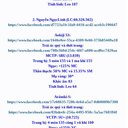
Tinh linh: Leo 107
2. Nguyễn NgọcLinh (LC:66.326.562)
https://www.facebook.com/d7723a1b-1fa0-4416-acd2-aceb3c196647
Aokiji S3:
https://www.facebook.com/1646e0ee-55ca-4309-9e66-373b85449a18
Trái ác quỷ và thời trang:
https://www.facebook.com/788e5b9d-254c-4f47-a606-acd9ec7429aa
MCTP: SRU (13.039)
Trang bị: 5 món 155 và 1 ma khí 155
Ngọc: +125% MC
Thần thạch: 58% MC và 15.35% SM
Mạ vàng: 30*
Khắc ấn: 83
Tinh linh: Leo 64
Arâmki-S:
https://www.facebook.com/17e68635-720b-4e6d-a5a7-0d60089b7308
Trái ác quỷ và thời trang:
https://www.facebook.com/03bdeefc-254a-4495-950c-5a5ac768394f
VCTP: SU+ (10.725)
Trang bị: 4 món 135 cùng 1 vũ khí 160
Ngọc: +125% VC