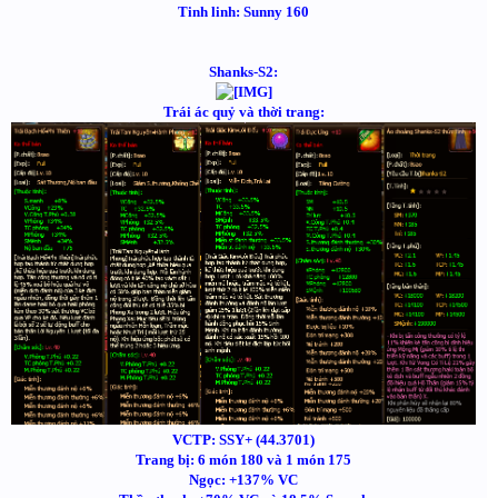
Tinh linh: Sunny 160
Shanks-S2:
Trái ác quỷ và thời trang:
VCTP: SSY+ (44.3701)
Trang bị: 6 món 180 và 1 món 175
Ngọc: +137% VC