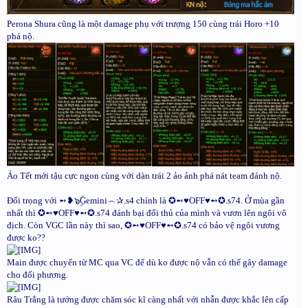
Perona Shura cũng là một damage phụ với trượng 150 cùng trái Horo +10
phá nộ.
Áo Tết mới tậu cực ngon cùng với dàn trái 2 ảo ảnh phá nát team đánh nộ.
Đối trọng với ➻❥๖ۣۜGemini︵✰.s4 chính là ✪➻♥OFF♥➻✪.s74. Ở mùa gần
nhất thì ✪➻♥OFF♥➻✪.s74 đánh bại đối thủ của mình và vươn lên ngôi vô
địch. Còn VGC lần này thì sao, ✪➻♥OFF♥➻✪.s74 có bảo vệ ngôi vương
được ko??
Main được chuyển từ MC qua VC để dù ko được nộ vẫn có thể gây damage
cho đối phương.
Râu Trắng là tướng được chăm sóc kĩ càng nhất với nhẫn được khắc lên cấp