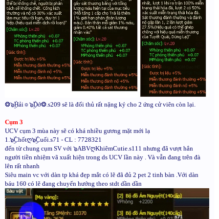
❂๖ۣۜHải☼๖ۣۜDớ❂.s209 sẽ là đối thủ rất nặng ký cho 2 ứng cử viên còn lại.
Cụm 3
UCV cụm 3 mùa này sẽ có khá nhiều gương mặt mới lạ
1.๖ۣۜChốtღ๖ۣۜCuối.s71 - CL : 7728321
đến từ chung cụm SV với ๖ABVღKhiêmCutie.s111 nhưng đã vượt hẳn
người tiền nhiệm vã xuất hiện trong ds UCV lần này . Và vẫn đang trên đà
lên rất nhanh
Siêu main vc với dàn tp khá đẹp mắt có lẽ đã đủ 2 pet 2 tinh bàn .Với dàn
báu 160 có lẽ đang chuyển hướng theo stdt dần dần