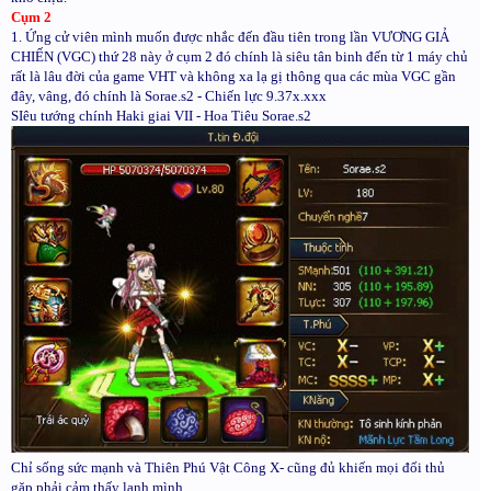
Cụm 2
1. Ứng cử viên mình muốn được nhắc đến đầu tiên trong lần VƯƠNG GIẢ
CHIẾN (VGC) thứ 28 này ở cụm 2 đó chính là siêu tân binh đến từ 1 máy chủ
rất là lâu đời của game VHT và không xa lạ gị thông qua các mùa VGC gần
đây, vâng, đó chính là Sorae.s2 - Chiến lực 9.37x.xxx
SIêu tướng chính Haki giai VII - Hoa Tiêu Sorae.s2
Chỉ sống sức mạnh và Thiên Phú Vật Công X- cũng đủ khiến mọi đối thủ
gặp phải cảm thấy lạnh mình.