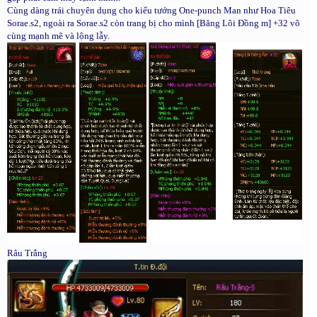
Cùng dàng trái chuyên dụng cho kiểu tướng One-punch Man như Hoa Tiêu
Sorae.s2, ngoài ra Sorae.s2 còn trang bị cho mình [Băng Lôi Đồng m] +32 vô
cùng mạnh mẽ và lộng lẫy.
Râu Trắng