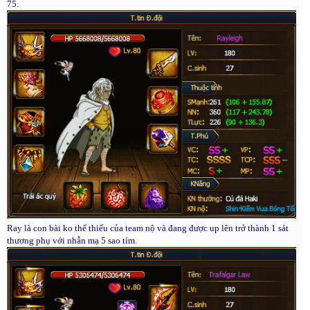
75.
Ray là con bài ko thể thiếu của team nộ và đang được up lên trở thành 1 sát
thương phụ với nhẫn mạ 5 sao tím.