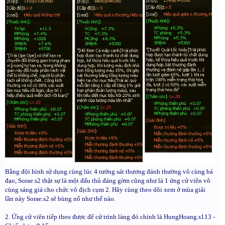
Bằng đội hình sử dụng cùng lúc 4 tướng sát thương đánh thường vô cùng bá
đạo, Sorae.s2 thật sự là một đấu thủ đáng gờm cũng như là 1 ứng cử viên vô
cùng sáng giá cho chức vô địch cụm 2. Hãy cùng theo dõi xem ở mùa giải
lần này Sorae.s2 sẽ bùng nổ như thế nào.
2. Ứng cử viên tiếp theo được để cử trình làng đó chính là HungHoang.s113 -