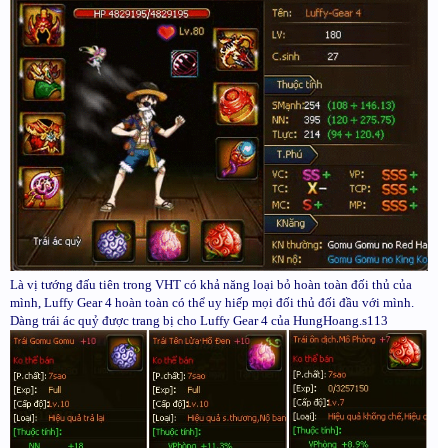
Là vị tướng đấu tiên trong VHT có khả năng loại bỏ hoàn toàn đối thủ của
mình, Luffy Gear 4 hoàn toàn có thể uy hiếp mọi đối thủ đối đầu với mình.
Dàng trái ác quỷ được trang bị cho Luffy Gear 4 của HungHoang.s113