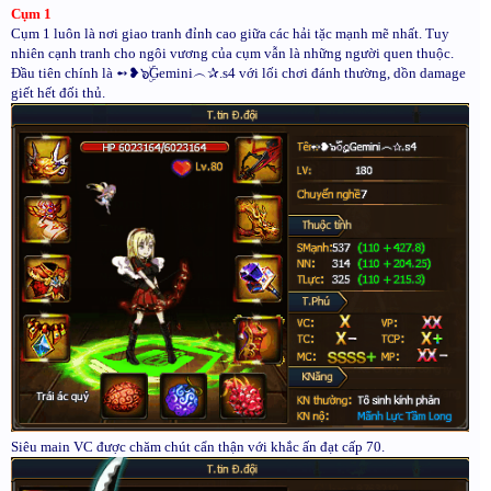
Cụm 1
Cụm 1 luôn là nơi giao tranh đỉnh cao giữa các hải tặc mạnh mẽ nhất. Tuy
nhiên cạnh tranh cho ngôi vương của cụm vẫn là những người quen thuộc.
Đầu tiên chính là ➻❥๖ۣۜGemini︵✰.s4 với lối chơi đánh thường, dồn damage
giết hết đối thủ.
Siêu main VC được chăm chút cẩn thận với khắc ấn đạt cấp 70.