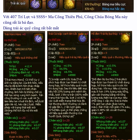
Với 407 Trí Lực và SSSS+ Ma Công Thiên Phú, Công Chúa Bóng Ma này
cũng rất là bá đạo.
Dàng trái ác quỷ cũng rất bắt mắt