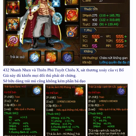
432 Nhanh Nhẹn và Thiên Phú Tuyệt Chiêu X, sát thương xoáy của vị Bố
Già này đủ khiến mọi đối thủ phải dè chừng.
Sở hữu dàng trái mú cũng không kém phần bá đạo