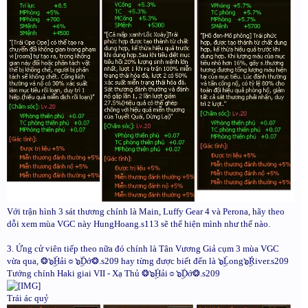
Với trận hình 3 sát thương chính là Main, Luffy Gear 4 và Perona, hãy theo
dỗi xem mùa VGC này HungHoang.s113 sẽ thể hiện mình như thế nào.
3. Ứng cử viên tiếp theo nữa đó chính là Tân Vương Giả cụm 3 mùa VGC
vừa qua, ❂๖ۣۜHải☼๖ۣۜDớ❂.s209 hay từng được biết đến là ๖ۣۜLong๖ۣۜRiver.s209
Tướng chính Haki giai VII - Xạ Thủ ❂๖ۣۜHải☼๖ۣۜDớ❂.s209
Trái ác quỷ