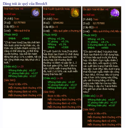
Dàng trái ác quỷ của BrookS