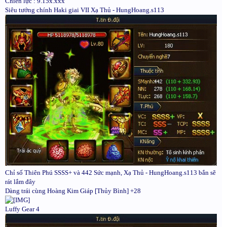
Chiến lực : 9.15x.xxx
Siêu tướng chính Haki giai VII Xạ Thủ - HungHoang.s113
Chỉ số Thiên Phú SSSS+ và 442 Sức mạnh, Xạ Thủ - HungHoang.s113 bắn sẽ
rát lắm đây
Dàng trái cùng Hoàng Kim Giáp [Thủy Bình] +28
Luffy Gear 4