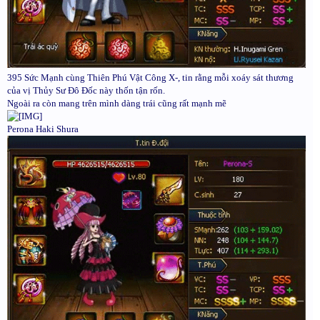
395 Sức Mạnh cùng Thiên Phú Vật Công X-, tin rằng mỗi xoáy sát thương
của vị Thủy Sư Đô Đốc này thốn tận rốn.
Ngoài ra còn mang trên mình dàng trái cũng rất mạnh mẽ
Perona Haki Shura