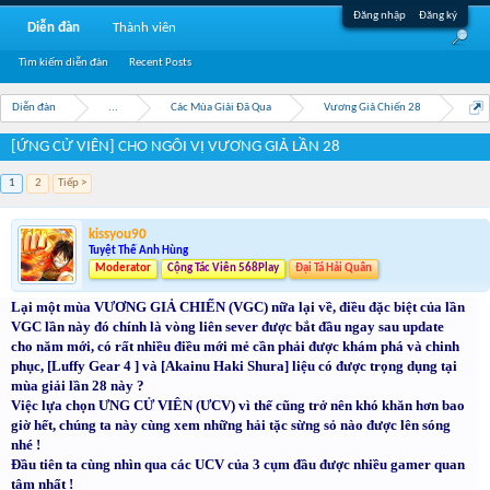
Đăng nhập
Đăng ký
Diễn đàn
Thành viên
Tìm kiếm diễn đàn
Recent Posts
Diễn đàn
...
Các Mùa Giải Đã Qua
Vương Giả Chiến 28
[ỨNG CỬ VIÊN] CHO NGÔI VỊ VƯƠNG GIẢ LẦN 28
1
2
Tiếp >
kissyou90
Tuyệt Thế Anh Hùng
Moderator
Cộng Tác Viên 568Play
Đại Tá Hải Quân
Lại một mùa VƯƠNG GIẢ CHIẾN (VGC) nữa lại về, điều đặc biệt của lần
VGC lần này đó chính là vòng liên sever được bắt đầu ngay sau update
cho năm mới, có rất nhiều điều mới mẻ cần phải được khám phá và chinh
phục, [Luffy Gear 4 ] và [Akainu Haki Shura] liệu có được trọng dụng tại
mùa giải lần 28 này ?
Việc lựa chọn ƯNG CỬ VIÊN (ƯCV) vì thế cũng trở nên khó khăn hơn bao
giờ hết, chúng ta này cùng xem những hải tặc sừng sỏ nào được lên sóng
nhé !
Đầu tiên ta cùng nhìn qua các UCV của 3 cụm đầu được nhiều gamer quan
tâm nhất !