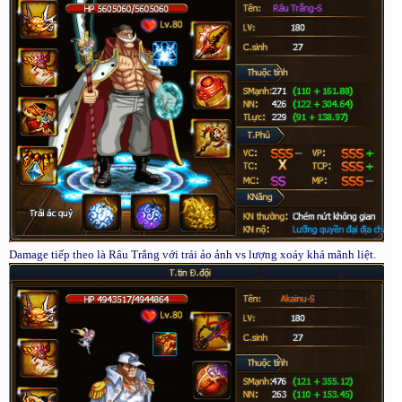
Damage tiếp theo là Râu Trắng với trái ảo ảnh vs lượng xoáy khá mãnh liệt.