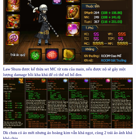
Law Shura được kế thừa set MC từ xưa của main, nếu được nộ sẽ gây một
lượng damage bồi kha khá để có thể nổ hố đen.
Dù chưa có áo mới nhưng áo hoàng kim vẫn khá ngọt, cùng 2 trái ảo ảnh khá
khó chịu.