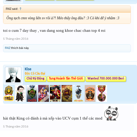
FAIZ said:
↑
Ông tạch cmn vòng liên sv rồi à?! Méo thấy ông đâu? :3 Có khi để ý nhầm :3
toi o cum 7 day thay , van dang song khoe chac chan top 4 roi
5 Tháng năm 2016
FAIZ
thích bài này.
Kise
Độc Cô Cầu Bại
Chữ Ký Động
Tung Hoành Tân Thế Giới
Wanted 700.000.000 Beri
hài thật King có đánh à mà xếp vào UCV cụm 1 thế các mod
5 Tháng năm 2016