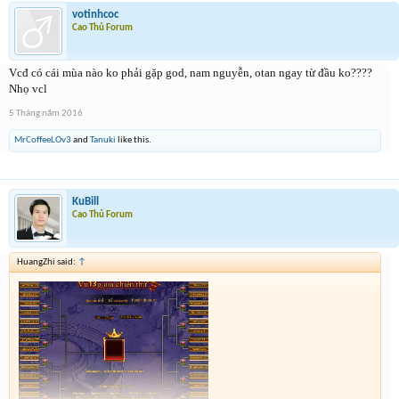
votinhcoc
Cao Thủ Forum
Vcđ có cái mùa nào ko phải gặp god, nam nguyễn, otan ngay từ đầu ko????
Nhọ vcl
5 Tháng năm 2016
MrCoffeeLOv3
and
Tanuki
like this.
KuBill
Cao Thủ Forum
HuangZhi said:
↑