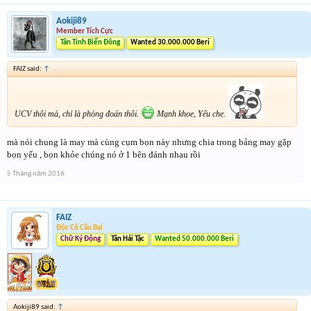
Aokiji89
Member Tích Cực
Tân Tinh Biển Đông
Wanted 30.000.000 Beri
FAIZ said:
↑
UCV thôi mà, chỉ là phỏng đoán thôi.
Mạnh khoe, Yếu che.
mà nói chung là may mà cùng cụm bọn này nhưng chia trong bảng may gặp
bọn yếu , bọn khỏe chúng nó ở 1 bên đánh nhau rồi
5 Tháng năm 2016
FAIZ
Độc Cô Cầu Bại
Chữ Ký Động
Tân Hải Tặc
Wanted 50.000.000 Beri
Aokiji89 said:
↑