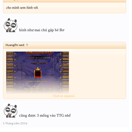
cho mình xem hình với.
hình như mai chú gặp bé Bơ
HuangZhi said:
↑
Click to expand...
cụm 1 nhánh trái các top dồn hết qua 1 bên
cũng được 3 mống vào TTG nhể
5 Tháng năm 2016