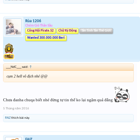
Rùa 1206
Chém Gió Thần Sầu
Công Hội Pirate.S2
Chữ Ký Động
Tân Tinh Tân Thế Giới
Wanted 300.000.000 Beri
___NdC___ said:
↑
cụm 2 hell vô địch nhé @@
Chưa đanha chuqa biết nhé đừng tự tin thế ko lại ngậm quả đắng
5 Tháng năm 2016
FAIZ
thích bài này.
FAIZ