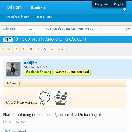
Đăng nhập
Đăng ký
Diễn đàn
Thành viên
Tìm kiếm diễn đàn
Recent Posts
Diễn đàn
...
Cuộc Chiến Vương Giả - Mùa Thứ 13
[ỨNG CỬ VIÊN] HÀNG KHỦNG CÁC CỤM
VHT
< Trước
1
2
3
4
5
6
Tiếp >
Aokiji89
Member Tích Cực
Tân Tinh Biển Đông
Wanted 30.000.000 Beri
FAIZ said:
↑
Cụm 7 bị bơ một cục.
Phải có thời trang thì bọn mod này no mới đưa lên báo ông ơi.
5 Tháng năm 2016
FAIZ
thích bài này.