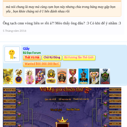
mà nói chung là may mà cùng cụm bọn này nhưng chia trong bảng may gặp bọn
yếu , bọn khỏe chúng nó ở 1 bên đánh nhau rồi
Ông tạch cmn vòng liên sv rồi à?! Méo thấy ông đâu? :3 Có khi để ý nhầm :3
5 Tháng năm 2016
Giấy
Bá Đạo Forum
Thất Vũ Hải
Chữ Ký Động
Bá Vương Tân Thế Giới
Wanted 800.000.000 Beri