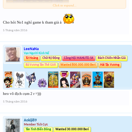
Click to expand...
cụm 1 nhánh trái các top dồn hết qua 1 bên
Cho hỏi No1 nghỉ game k tham già à
5 Tháng năm 2016
LeeNaNa
Vạn Người Kính Nể
Tứ Hoàng
Chữ Ký Động
Công Hội MANUTD.S4
Bách Chiến Nhẫn Giả
Bá Vương Tân Thế Giới
Wanted 800.000.000 Beri
Hải Tặc Vương
heo vô địch cụm 2 r =)))
5 Tháng năm 2016
Aokiji89
Member Tích Cực
Tân Tinh Biển Đông
Wanted 30.000.000 Beri