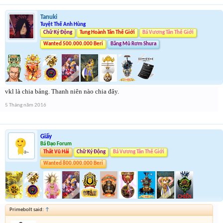
Tanuki
Tuyệt Thế Anh Hùng
Chữ Ký Động
Tung Hoành Tân Thế Giới
Bá Vương Tân Thế Giới
Wanted 500.000.000 Beri
Băng Mũ Rơm Shura
vkl là chia bảng. Thanh niên nào chia đây.
5 Tháng năm 2016
Giấy
Bá Đạo Forum
Thất Vũ Hải
Chữ Ký Động
Bá Vương Tân Thế Giới
Wanted 800.000.000 Beri
Primebolt said:
↑