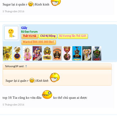
Sugar lại á quân r
) Kinh kinh
5 Tháng năm 2016
Giấy
Bá Đạo Forum
Thất Vũ Hải
Chữ Ký Động
Bá Vương Tân Thế Giới
Wanted 800.000.000 Beri
TaVuongOP said:
↑
Sugar lại á quân r
) Kinh kinh
top 16 Tia cũng ko vừa đâu
ko thể chủ quan ai được
5 Tháng năm 2016