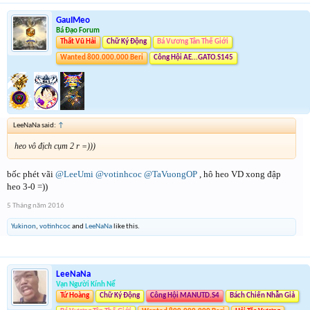
GauIMeo
Bá Đạo Forum
Thất Vũ Hải
Chữ Ký Động
Bá Vương Tân Thế Giới
Wanted 800.000.000 Beri
Công Hội AE...GATO.S145
LeeNaNa said:
↑
heo vô địch cụm 2 r =)))
bốc phét vãi
@LeeUmi
@votinhcoc
@TaVuongOP
, hô heo VD xong đập
heo 3-0 =))
5 Tháng năm 2016
Yukinon
,
votinhcoc
and
LeeNaNa
like this.
LeeNaNa
Vạn Người Kính Nể
Tứ Hoàng
Chữ Ký Động
Công Hội MANUTD.S4
Bách Chiến Nhẫn Giả