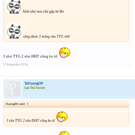
hình như mai chú gặp bé Bơ
cũng được 3 mống vào TTG nhể
3 slot TTG 2 slot ĐHT cũng ko tệ
5 Tháng năm 2016
TaVuongOP
Cao Thủ Forum
HuangZhi said:
↑
3 slot TTG 2 slot ĐHT cũng ko tệ