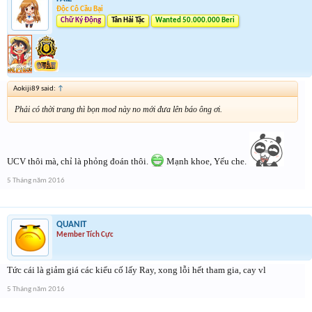
Độc Cô Cầu Bại
Chữ Ký Động
Tân Hải Tặc
Wanted 50.000.000 Beri
Aokiji89 said:
↑
Phải có thời trang thì bọn mod này no mới đưa lên báo ông ơi.
UCV thôi mà, chỉ là phỏng đoán thôi.
Mạnh khoe, Yếu che.
5 Tháng năm 2016
QUANIT
Member Tích Cực
Tức cái là giảm giá các kiểu cố lấy Ray, xong lỗi hết tham gia, cay vl
5 Tháng năm 2016