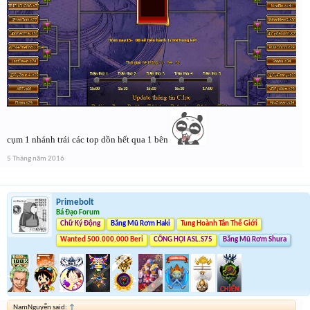
cụm 1 nhánh trái các top dồn hết qua 1 bên
5 Tháng năm 2016
Primebolt
Bá Đạo Forum
Chữ Ký Động
Băng Mũ Rơm Haki
Tung Hoành Tân Thế Giới
Wanted 500.000.000 Beri
CÔNG HỘI ASL.S75
Băng Mũ Rơm Shura
NamNguyễn said:
↑