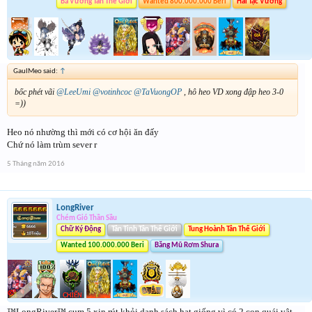
Bá Vương Tân Thế Giới
Wanted 800.000.000 Beri
Hải Tặc Vương
GauIMeo said:
↑
bốc phét vãi
@LeeUmi
@votinhcoc
@TaVuongOP
, hô heo VD xong đập heo 3-0
=))
Heo nó nhường thì mới có cơ hội ăn đấy
Chứ nó làm trùm sever r
5 Tháng năm 2016
LongRiver
Chém Gió Thần Sầu
Chữ Ký Động
Tân Tinh Tân Thế Giới
Tung Hoành Tân Thế Giới
Wanted 100.000.000 Beri
Băng Mũ Rơm Shura
™LongRiver™ cụm 5 xin rút khỏi danh sách hạt giống vì có 2 con quái vật