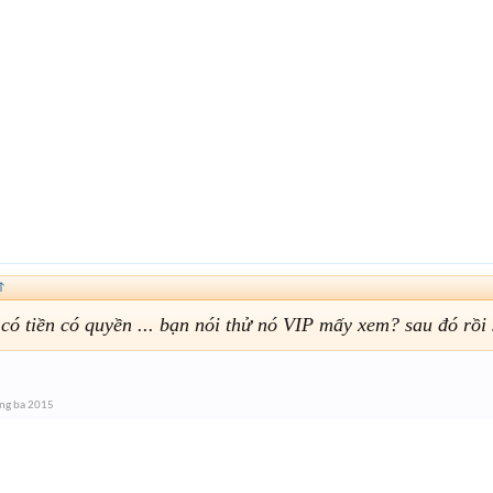
↑
 có tiền có quyền ... bạn nói thử nó VIP mấy xem? sau đó rồi
ng ba 2015