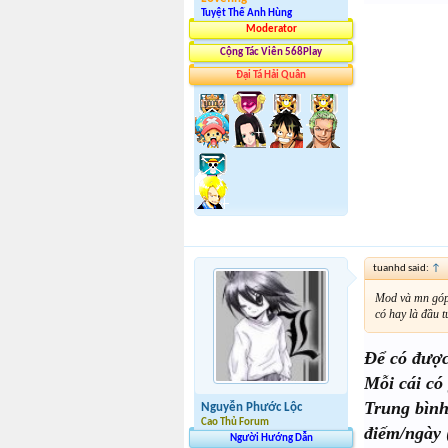
Tuyệt Thế Anh Hùng
Moderator
Cộng Tác Viên 568Play
Đại Tá Hải Quân
tuanhd said:
↑
Mod và mn góp ý
có hay là đầu 
Để có được
Mỗi cái có
Trung bình
Nguyễn Phước Lộc
Cao Thủ Forum
điếm/ngày 
Người Hướng Dẫn