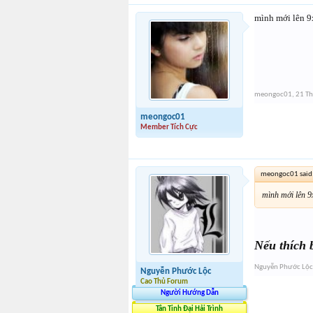
mình mới lên 9
meongoc01
,
21 Th
meongoc01
Member Tích Cực
meongoc01 said
mình mới lên 9
Nếu thích 
Nguyễn Phước Lộc
Nguyễn Phước Lộc
Cao Thủ Forum
Người Hướng Dẫn
Tân Tinh Đại Hải Trình