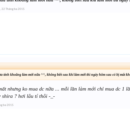
,
22 Tháng ba 2015
a tính khoãng làm mới nữa ^^, không biết sau khi làm mới thì ngày hôm sau có bị mất k
mất nhưng ko mua dc nữa ... mỗi lần làm mới chỉ mua dc 1 lần t
 shira ? hơi lâu tí thôi -_-
ng ba 2015