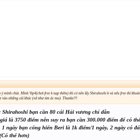
 mình chút. Mình Vip4(chơi free k nạp thêm) thì có nên lấy Shirahoshi k và nếu free thì khoả
tư vào những cái khác (vd như tim ác ma). Thanks!!!
 Shirahoshi bạn cần 80 cái Hải vương chỉ dẫn
 giá là 3750 điểm nên suy ra bạn cần 300.000 điểm để có th
 1 ngày bạn cống hiến Beri là 1k điểm/1 ngày, 2 ngày có đ
(Có thể hơn)