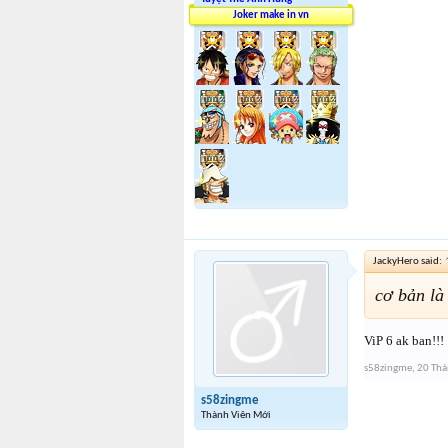
Joker make in vn
JackyHero said:
cơ bản là
ViP 6 ak ban!!!
s58zingme
,
20 Thá
s58zingme
Thành Viên Mới