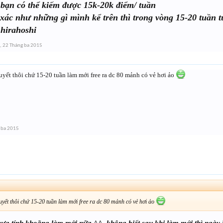
 bạn có thể kiếm được 15k-20k điểm/ tuần
xác như những gì mình kể trên thì trong vòng 15-20 tuần 
Shirahoshi
,
22 Tháng ba 2015
huyết thôi chứ 15-20 tuần làm mới free ra dc 80 mảnh có vẻ hơi ảo
 ba 2015
huyết thôi chứ 15-20 tuần làm mới free ra dc 80 mảnh có vẻ hơi ảo
ưa tính khoãng làm mới nữa ^^, không biết sau khi làm mới thì ngày