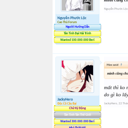
Nguyễn Phước Lộc
Nguyễn Phước Lộc
Cao Thủ Forum
Người Hướng Dẫn
Tân Tinh Đại Hải Trình
Wanted 100.000.000 Beri
Max said:
↑
mình cũng chư
mất thì ko 
do gì ko lấy
JackyHero
JackyHero
,
22 Thá
Độc Cô Cầu Bại
Chữ Ký Động
Tân Tinh Tân Thế Giới
Wanted 300.000.000 Beri