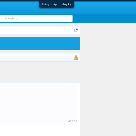
Đăng nhập
Đăng ký
#1361