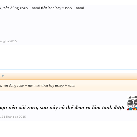
x, nên dùng zozo + nami tiến hoa hay ussop + nami
áng ba 2015
:
↑
x, nên dùng zozo + nami tiến hoa hay ussop + nami
bạn nên xài zoro, sau này có thể đem ra làm tank được
,
21 Tháng ba 2015