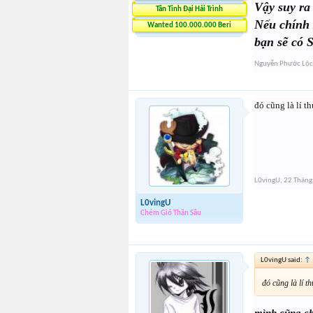
Vậy suy ra
Tân Tinh Đại Hải Trình
Nếu chính 
Wanted 100.000.000 Beri
bạn sẽ có 
Nguyễn Phước Lộc
đó cũng là lí t
L0vingU
,
22 Tháng
L0vingU
Chém Gió Thần Sầu
L0vingU said:
↑
đó cũng là lí t
mình cũng ch