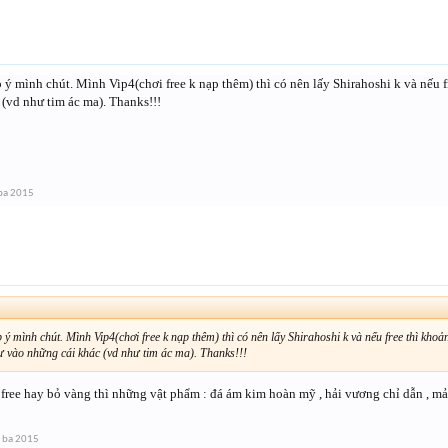
 mình chút. Mình Vip4(chơi free k nạp thêm) thì có nên lấy Shirahoshi k và nếu fr
(vd như tim ác ma). Thanks!!!
ba 2015
 mình chút. Mình Vip4(chơi free k nạp thêm) thì có nên lấy Shirahoshi k và nếu free thì khoả
tư vào những cái khác (vd như tim ác ma). Thanks!!!
free hay bỏ vàng thì những vật phẩm : đá ám kim hoàn mỹ , hải vương chỉ dẫn , mảnh
 ba 2015