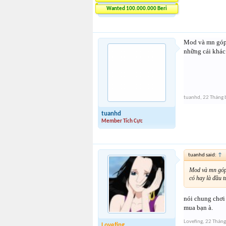
Wanted 100.000.000 Beri
Mod và mn góp ý
những cái khác 
tuanhd
,
22 Tháng 
tuanhd
Member Tích Cực
tuanhd said:
↑
Mod và mn góp ý
có hay là đầu 
nói chung chơi 
mua bạn à.
Lovefing
,
22 Tháng
Lovefing