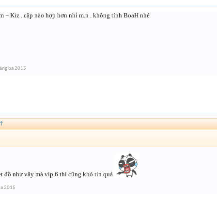
im + Kiz . cặp nào hợp hơn nhỉ m.n . không tính BoaH nhé
áng ba 2015
↑
et đồ như vậy mà vip 6 thì cũng khó tin quá
ba 2015