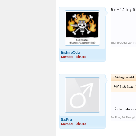
Jim + Lù hay J
EiichiroOda
,
20 Th
EiichiroOda
Member Tích Cực
s58zingme said:
ViP 6 ak ban!!!
quả thật nhìn s
SacPro
,
20 Tháng 
SacPro
Member Tích Cực