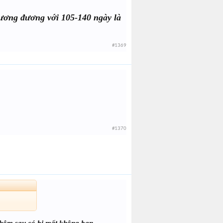
tương đương với 105-140 ngày là
#1369
#1370
 hôm sau có bị mất không bạn