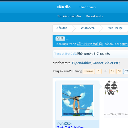
Diễn đàn
Thành viên
Tìm kiếm diễn đàn
Recent Posts
Diễn đàn
WEBGAME
Vua Hải Tặc
...
VHT
Cẩm Nang Hải Tặc
Thảo luận trong '
' bắt đầu bởi
optim
Trạng thái chủ đề:
Không mở trả lời sau này.
Moderators:
Expendables
,
Tanner
,
Violet.PrQ
Trang 69 của 200 trang
< Trước
1
←
67
68
69
nuns2koi
,
20 Thán
nuns2koi
Tuyệt Thế Anh Hùng