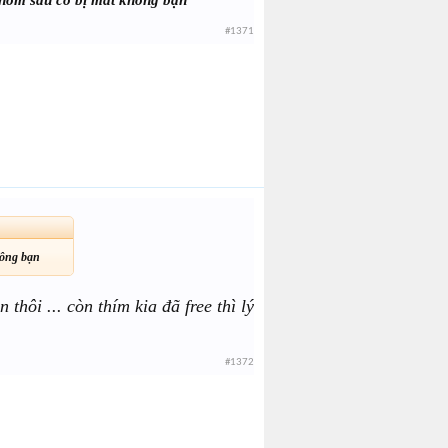
#1371
hông bạn
hôi ... còn thím kia đã free thì lý
#1372