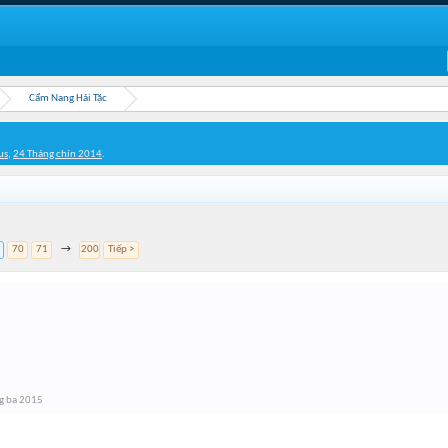
Cẩm Nang Hải Tặc
us
,
24 Tháng chín 2014
.
70
71
→
200
Tiếp >
g ba 2015