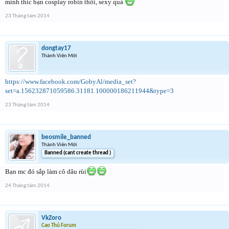
mình thic bạn cosplay robin thôi, sexy quá
23 Tháng tám 2014
dongtay17
Thành Viên Mới
https://www.facebook.com/GobyAl/media_set?
set=a.156232871059586.31181.100000186211944&type=3
23 Tháng tám 2014
beosmile_banned
Thành Viên Mới
Banned (cant create thread )
Bạn mc đó sắp làm cô dâu rùi
24 Tháng tám 2014
VkZoro
Cao Thủ Forum