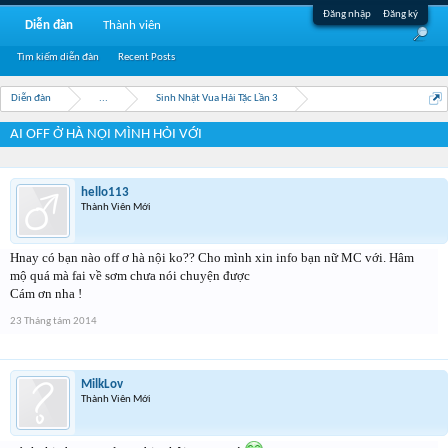
Đăng nhập
Đăng ký
Diễn đàn
Thành viên
Tìm kiếm diễn đàn
Recent Posts
Diễn đàn
...
Sinh Nhật Vua Hải Tặc Lần 3
AI OFF Ở HÀ NỘI MÌNH HỎI VỚI
hello113
Thành Viên Mới
Hnay có bạn nào off ơ hà nội ko?? Cho mình xin info bạn nữ MC với. Hâm
mộ quá mà fai về sơm chưa nói chuyện được
Cám ơn nha !
23 Tháng tám 2014
MilkLov
Thành Viên Mới