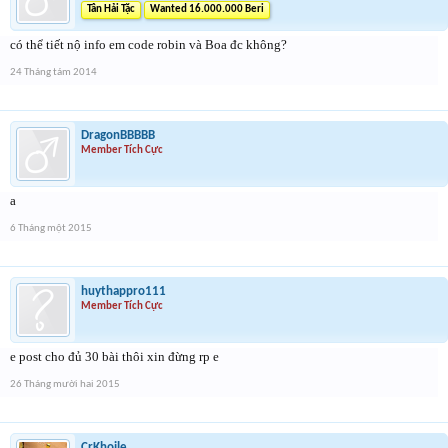
Tân Hải Tặc
Wanted 16.000.000 Beri
có thể tiết nộ info em code robin và Boa đc không?
24 Tháng tám 2014
DragonBBBBB
Member Tích Cực
a
6 Tháng một 2015
huythappro111
Member Tích Cực
e post cho đủ 30 bài thôi xin đừng rp e
26 Tháng mười hai 2015
CrKhoile