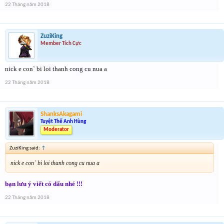
22 Tháng năm 2018
ZuziKing
Member Tích Cực
nick e con` bi loi thanh cong cu nua a
22 Tháng năm 2018
ShanksAkagami
Tuyệt Thế Anh Hùng
Moderator
ZuziKing said:
↑
nick e con` bi loi thanh cong cu nua a
bạn lưu ý viết có dấu nhé !!!
22 Tháng năm 2018