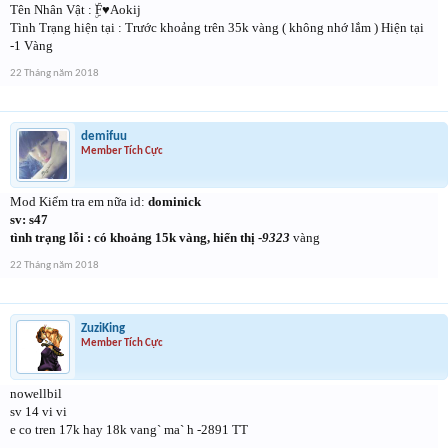
Tên Nhân Vật : ۣۜF♥Aokij
Tình Trạng hiện tại : Trước khoảng trên 35k vàng ( không nhớ lắm ) Hiện tại
-1 Vàng
22 Tháng năm 2018
demifuu
Member Tích Cực
Mod Kiểm tra em nữa id:
dominick
sv: s47
tình trạng lỗi : có khoảng 15k vàng, hiển thị -
9323
vàng
22 Tháng năm 2018
ZuziKing
Member Tích Cực
nowellbil
sv 14 vi vi
e co tren 17k hay 18k vang` ma` h -2891 TT