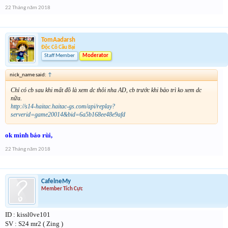
22 Tháng năm 2018
TomAadarsh
Độc Cô Cầu Bại
Staff Member
Moderator
nick_name said:
↑
Chỉ có cb sau khi mất đồ là xem dc thôi nha AD, cb trước khi bảo trì ko xem dc
nữa.
http://s14-haitac.haitac-gs.com/api/replay?
serverid=game20014&bid=6a5b168ee48e9afd
ok minh báo rùi,
22 Tháng năm 2018
CafelneMy
Member Tích Cực
ID : kissl0ve101
SV : S24 mr2 ( Zing )