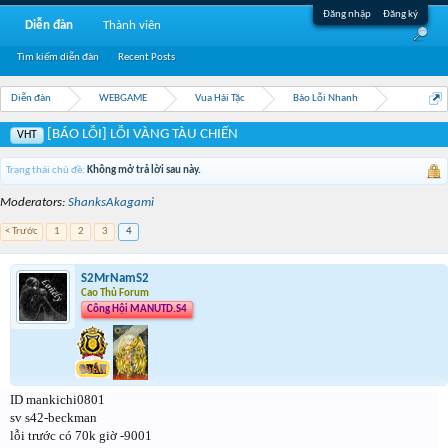
Đăng nhập
Đăng ký
Diễn đàn
Thành viên
Tìm kiếm diễn đàn
Recent Posts
Diễn đàn
WEBGAME
Vua Hải Tặc
Báo Lỗi Nhanh
[BÁO LỖI] LỖI VÀNG TÀU CHIẾN
VHT
Trạng thái chủ đề:
Không mở trả lời sau này.
Moderators:
ShanksAkagami
< Trước
1
2
3
4
S2MrNamS2
Cao Thủ Forum
Công Hội MANUTD.S4
ID mankichi0801
sv s42-beckman
lỗi trước có 70k giờ -9001