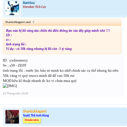
BanHuu
Member Tích Cực
ShanksAkagami said:
↑
Bạn nào bị lỗi vàng tàu chiến thì điền thông tin vào đây giúp mình nhé !!!
ID :
sv :
tình trạng lỗi :
Ví dụ : có 50k vàng nhưng bị lỗi còn -1 tỷ vàng
ID : yxdreamsxy
Sv ; s59 - ZEFF
tình trạng lỗi ; trước lúc bảo tri minh ko nhỡ chinh sác cụ thể nhung fai trên
56k vàng vì quý truocs minh đã để vao 56k rui
MOD kêu kĩ thuật nhanh đc ko vi chưa mua quý
22 Tháng năm 2018
ShanksAkagami
Tuyệt Thế Anh Hùng
Moderator