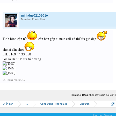
minhduy02102016
Member Chính Thức
Tình hình cận tết
cần bán gấp ai mua call có thể fix giá đẹp
cho ai cần chơi
LH: 0169 44 33 858
Giá ra Đi : 3M fix tiền xăng
21 Tháng một 2017
(Bạn phải Đăng nhập để trả lời bài viết.)
Diễn đàn
...
Cộng Đồng - Phong Bạo
Chợ Đen
Liên hệ
Trợ giúp