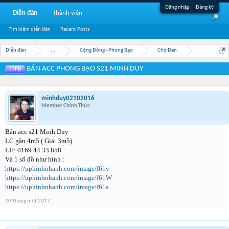
Đăng nhập
Đăng ký
Diễn đàn
Thành viên
Tìm kiếm diễn đàn
Recent Posts
Diễn đàn
...
Cộng Đồng - Phong Bạo
Chợ Đen
BÁN ACC PHONG BẠO S21 MINH DUY
TTPB
minhduy02102016
Member Chính Thức
Bán acc s21 Minh Duy
LC gần 4m5 ( Giá: 3m5)
LH: 0169 44 33 858
Và 1 số đồ như hình :
https://uphinhnhanh.com/image/f61v
https://uphinhnhanh.com/image/f61W
https://uphinhnhanh.com/image/f61a
20 Tháng một 2017