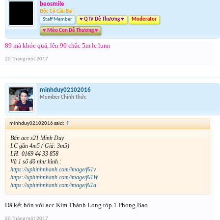
beosmile
Độc Cô Cầu Bại
Staff Member
♥ QTV Dễ Thương ♥
Moderator
♥ Mèo Con Dễ Thương ♥
89 mà khỏe quá, lên 90 chắc 5m lc lunn
20 Tháng một 2017
minhduy02102016
Member Chính Thức
minhduy02102016 said:
↑
Bán acc s21 Minh Duy
LC gần 4m5 ( Giá: 3m5)
LH: 0169 44 33 858
Và 1 số đồ như hình :
https://uphinhnhanh.com/image/f61v
https://uphinhnhanh.com/image/f61W
https://uphinhnhanh.com/image/f61a
Đã kết hôn với acc Kim Thánh Long tóp 1 Phong Bạo
20 Tháng một 2017