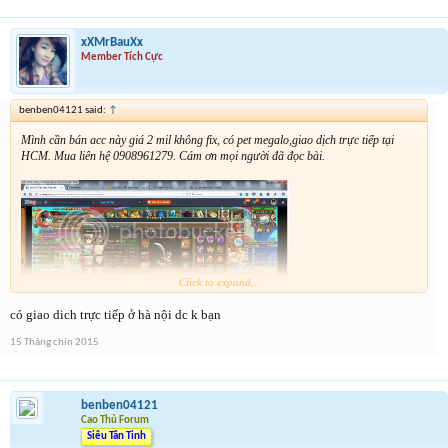
xXMrBauXx
Member Tích Cực
benben04121 said:
↑
Mình cần bán acc này giá 2 mil không fix, có pet megalo,giao dịch trực tiếp tại
HCM. Mua liên hệ 0908961279. Cám ơn mọi người đã đọc bài.
Click to expand...
có giao dich trực tiếp ở hà nội dc k bạn
15 Tháng chín 2015
benben04121
Cao Thủ Forum
Siêu Tân Tinh