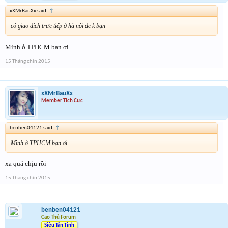
xXMrBauXx said:
↑
có giao dich trực tiếp ở hà nội dc k bạn
Mình ở TPHCM bạn ơi.
15 Tháng chín 2015
xXMrBauXx
Member Tích Cực
benben04121 said:
↑
Mình ở TPHCM bạn ơi.
xa quá chịu rồi
15 Tháng chín 2015
benben04121
Cao Thủ Forum
Siêu Tân Tinh