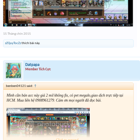
15 Tháng chín 2015
zZQuyTocZz
thích bài này.
Datpapa
Member Tích Cực
benben04121 said:
↑
Mình cần bán acc này giá 2 mil không fix, có pet megalo,giao dịch trực tiếp tại
HCM. Mua liên hệ 0908961279. Cám ơn mọi người đã đọc bài.
Click to expand...