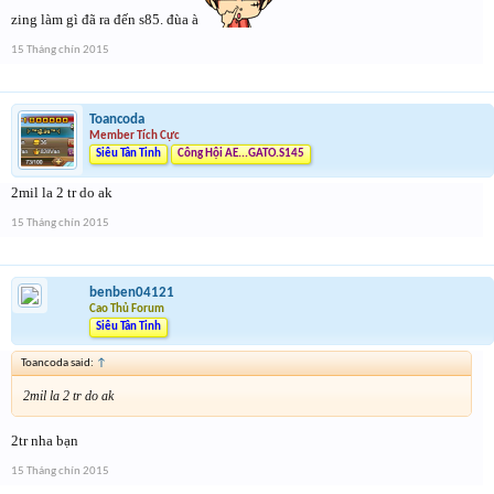
zing làm gì đã ra đến s85. đùa à
15 Tháng chín 2015
Toancoda
Member Tích Cực
Siêu Tân Tinh
Công Hội AE...GATO.S145
2mil la 2 tr do ak
15 Tháng chín 2015
benben04121
Cao Thủ Forum
Siêu Tân Tinh
Toancoda said:
↑
2mil la 2 tr do ak
2tr nha bạn
15 Tháng chín 2015