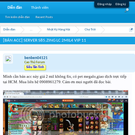
Đăng nhập
Đăng ký
Diễn đàn
Thành viên
Tìm kiếm diễn đàn
Recent Posts
Diễn đàn
...
Nhật Ký Hàng Hải
Chợ Trời
[BÁN ACC] SERVER S85.ZING LC 2MIL4 VIP 11
benben04121
Cao Thủ Forum
Siêu Tân Tinh
Mình cần bán acc này giá 2 mil không fix, có pet megalo,giao dịch trực tiếp
tại HCM. Mua liên hệ 0908961279. Cám ơn mọi người đã đọc bài.