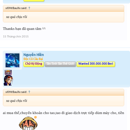
xXMrBauXx said:
↑
xa quá chịu rồi
Thanks bạn đã quan tâm ^^
15 Tháng chín 2015
Nguyễn Hiền
Độc Cô Cầu Bại
Chữ Ký Động
Tân Tinh Tân Thế Giới
Wanted 300.000.000 Beri
xXMrBauXx said:
↑
xa quá chịu rồi
ai mua thế,chuyển khoản cho tao,tao đi giao dịch trực tiếp dùm mày cho, tiền