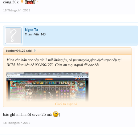
công 50k
15 Tháng chín 2015
Ngoc Tu
Thành Viên Mới
benben04121 said:
↑
Mình cần bán acc này giá 2 mil không fix, có pet megalo,giao dịch trực tiếp tại
HCM. Mua liên hệ 0908961279. Cám ơn mọi người đã đọc bài.
Click to expand...
bác ghi nhầm rồi sever 25 mà
)
16 Tháng chín 2015