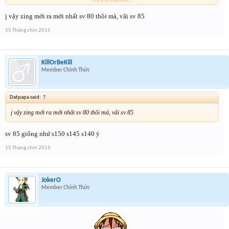
j vậy zing mới ra mới nhất sv 80 thôi mà, vãi sv 85
15 Tháng chín 2015
KillOrBeKill
Member Chính Thức
Datpapa said:
↑
j vậy zing mới ra mới nhất sv 80 thôi mà, vãi sv 85
sv 85 giống nhứ s150 s145 s140 ý
15 Tháng chín 2015
JokerO
Member Chính Thức