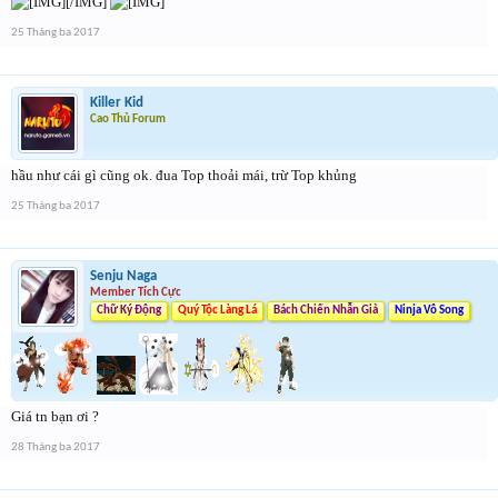
[/IMG]
25 Tháng ba 2017
Killer Kid
Cao Thủ Forum
hầu như cái gì cũng ok. đua Top thoải mái, trừ Top khủng
25 Tháng ba 2017
Senju Naga
Member Tích Cực
Chữ Ký Động
Quý Tộc Làng Lá
Bách Chiến Nhẫn Giả
Ninja Vô Song
Giá tn bạn ơi ?
28 Tháng ba 2017