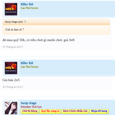
Killer Kid
Cao Thủ Forum
Senju Naga said:
↑
Giá tn bạn ơi ?
đã mua quỹ 50k, có tiền chơi gì muốn chơi. giá 3tr9.
29 Tháng ba 2017
Killer Kid
Cao Thủ Forum
Giá bán 2tr5
30 Tháng ba 2017
Senju Naga
Member Tích Cực
Chữ Ký Động
Quý Tộc Làng Lá
Bách Chiến Nhẫn Giả
Ninja Vô Song