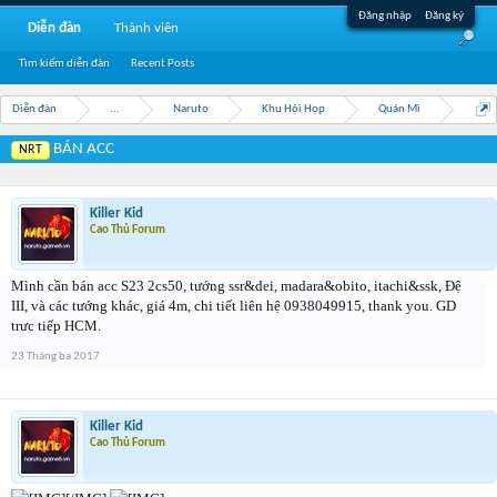
Đăng nhập
Đăng ký
Diễn đàn
Thành viên
Tìm kiếm diễn đàn
Recent Posts
Diễn đàn
...
Naruto
Khu Hội Họp
Quán Mì
BÁN ACC
NRT
Killer Kid
Cao Thủ Forum
Mình cần bán acc S23 2cs50, tướng ssr&dei, madara&obito, itachi&ssk, Đệ
III, và các tướng khác, giá 4m, chi tiết liên hệ 0938049915, thank you. GD
trưc tiếp HCM.
23 Tháng ba 2017
Killer Kid
Cao Thủ Forum