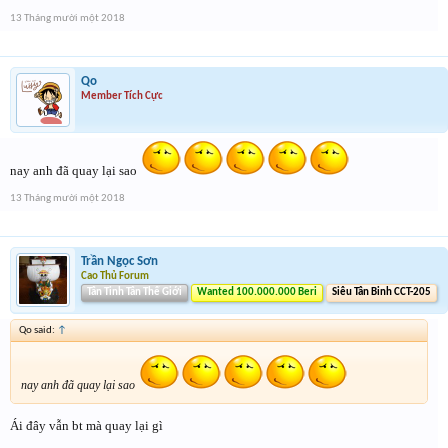
13 Tháng mười một 2018
Qo
Member Tích Cực
nay anh đã quay lại sao
13 Tháng mười một 2018
Trần Ngọc Sơn
Cao Thủ Forum
Tân Tinh Tân Thế Giới
Wanted 100.000.000 Beri
Siêu Tân Binh CCT-205
Qo said:
↑
nay anh đã quay lại sao
Ái đây vẫn bt mà quay lại gì