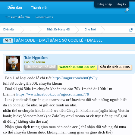
Đăng nhập
Đăng ký
Diễn đàn
Thành viên
Tìm kiếm diễn đàn
Recent Posts
Diễn đàn
...
Nhật Ký Hàng Hải
Chợ Trời
[BÁN CODE + DIAL] BÁN 1 SỐ CODE LẺ + DIAL SLL
VHT
Trần Ngọc Sơn
Cao Thủ Forum
Tân Tinh Tân Thế Giới
Wanted 100.000.000 Beri
Siêu Tân Binh CCT-205
- Bán 1 số loại code lẻ chi tiết
http://imgur.com/a/mQWLy
full 38 code giá 300k chuyển khoản
- Dial sll giá 50k/1m chuyển khoản thẻ cào 70k 1m thẻ dt 100k 1m
Liên hệ
https://www.facebook.com/ngocson.tran.779
- Lưu ý code sẽ được ăn qua teamview or Utraview đối với những người biết
đã ăn code gì rồi nhé. or gửi acc mình ăn nhé.
nhận thẻ or chuyển khoản nhé. ưu tiên Chuyển khoản atm (ngân hàng Viettin
bank; bidv; Vietcom bank) or ZaloPay or ví momo or ck trực tiếp tại thế giới
di động( không cần thẻ atn)
- Nhận giao dịch trung gian mua bán code acc ( chỉ nhận đối với người mua
có thể chuyển khoản được không nhận trung gian vs giao dịch thẻ)