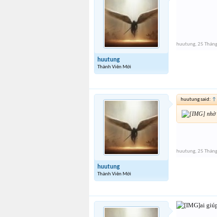
huutung
,
25 Thán
huutung
Thành Viên Mới
huutung said:
↑
nhờ 
huutung
,
25 Thán
huutung
Thành Viên Mới
ai giú