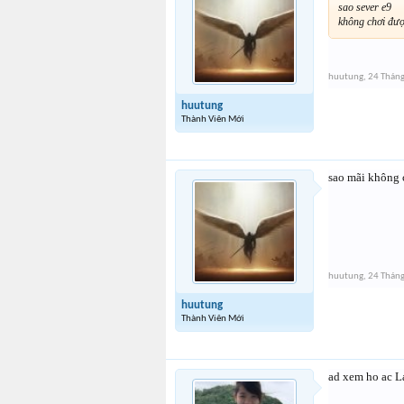
sao sever e9
không chơi đư
huutung
,
24 Thán
huutung
Thành Viên Mới
sao mãi không c
huutung
,
24 Thán
huutung
Thành Viên Mới
ad xem ho ac L