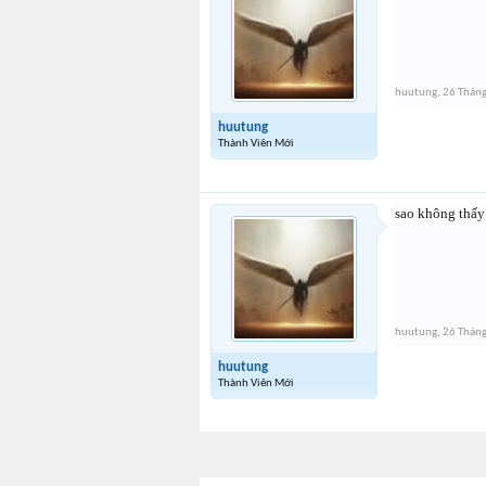
huutung
,
26 Thán
huutung
Thành Viên Mới
sao không thấy 
huutung
,
26 Thán
huutung
Thành Viên Mới