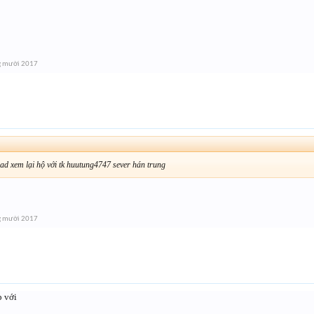
g mười 2017
ad xem lại hộ với tk huutung4747 sever hán trung
g mười 2017
p với