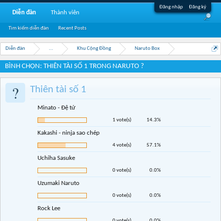
Đăng nhập
Đăng ký
Diễn đàn
Thành viên
Tìm kiếm diễn đàn
Recent Posts
Diễn đàn
...
Khu Cộng Đồng
Naruto Box
BÌNH CHỌN: THIÊN TÀI SỐ 1 TRONG NARUTO ?
?
Thiên tài số 1
Minato - Đệ tứ
1 vote(s)
14.3%
Kakashi - ninja sao chép
4 vote(s)
57.1%
Uchiha Sasuke
0 vote(s)
0.0%
Uzumaki Naruto
0 vote(s)
0.0%
Rock Lee
0 vote(s)
0.0%