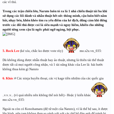
các vĩ thú.
Trong các trận chiến lớn, Naruto luôn tỏ ra là 1 nhà chiến thuật tài ba khi
sử dụng các lối đánh và nhẫn thuật hết sức thông minh, cậu luôn biết nắm
bắt, nhạy bén, khôn khéo tìm ra yếu điểm của kẻ địch, dũng cảm khi đứng
trước các đối thủ được coi là siêu mạnh và nguy hiểm, khiến cho những
người từng xem cậu là ngốc phải ngỡ ngàng, bội phục.
5. Rock Lee
(ké xíu, chắc ko được vote ròy)
mo.s2u.vn_035:
Dù không dùng được nhẫn thuật hay ảo thuật, nhưng là thiên tài thể thuật
được tất cả mọi người công nhận, và 1 tài năng khác của Lee là: hài hước
không thua kém gì Naruto
6. Khác
# Các ninja huyền thoại, các vị kage tiền nhiệm của các quốc gia
..v.v..v... (vì quá nhiều nên không thể nói hết) - Hoặc ý kiến khác
mo.s2u.vn_035:
Ngoài ra còn có Konohamaru (đệ tử ruột của Naruto), vì là thế hệ sau, ít được
lên hình, nên tạm không đem so sánh với với các thế hệ đàn anh để tránh bị