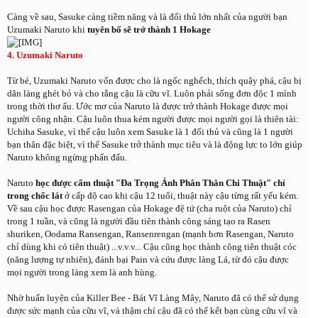
Càng về sau, Sasuke càng tiềm năng và là đối thủ lớn nhất của người bạn
Uzumaki Naruto khi
tuyên bố sẽ trở thành 1 Hokage
4. Uzumaki Naruto
Từ bé, Uzumaki Naruto vốn được cho là ngốc nghếch, thích quậy phá, cậu bị
dân làng ghét bỏ và cho rằng cậu là cữu vĩ. Luôn phải sống đơn độc 1 mình
trong thời thơ ấu. Ước mơ của Naruto là được trở thành Hokage được mọi
người công nhận. Cậu luôn thua kém người được mọi người gọi là thiên tài:
Uchiha Sasuke, vì thế cậu luôn xem Sasuke là 1 đối thủ và cũng là 1 người
bạn thân đặc biệt, vì thế Sasuke trở thành mục tiêu và là động lực to lớn giúp
Naruto không ngừng phấn đấu.
Naruto
học được cấm thuật "Đa Trọng Ảnh Phân Thân Chi Thuật" chỉ
trong chốc lát
ở cấp độ cao khi cậu 12 tuổi, thuật này cậu từng rất yếu kém.
Về sau cậu học được Rasengan của Hokage đệ tứ (cha ruột của Naruto) chỉ
trong 1 tuần, và cũng là người đầu tiên thành công sáng tạo ra Rasen
shuriken, Oodama Ransengan, Ransenrengan (mạnh hơn Rasengan, Naruto
chỉ dùng khi có tiên thuật) ...v.v.v... Cậu cũng học thành công tiên thuật cóc
(năng lượng tự nhiên), đánh bại Pain và cứu được làng Lá, từ đó cậu được
mọi người trong làng xem là anh hùng.
Nhờ huấn luyện của Killer Bee - Bát Vĩ Làng Mây, Naruto đã có thể sử dụng
được sức mạnh của cữu vĩ, và thậm chí cậu đã có thể kết bạn cùng cữu vĩ và