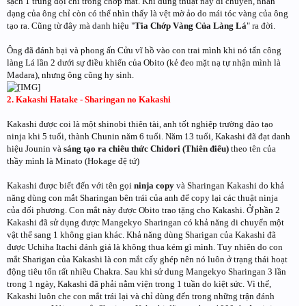
sạch 1 trung đội chỉ trong chớp mắt. Khi dùng thuật này di chuyển, nhân
dạng của ông chỉ còn có thể nhìn thấy là vệt mờ ảo do mái tóc vàng của ông
tạo ra. Cũng từ đây mà danh hiệu "
Tia Chớp Vàng Của Làng Lá
" ra đời.
Ông đã đánh bại và phong ấn Cửu vĩ hồ vào con trai mình khi nó tấn công
làng Lá lần 2 dưới sự điều khiển của Obito (kẻ đeo mặt nạ tự nhận mình là
Madara), nhưng ông cũng hy sinh.
2. Kakashi Hatake - Sharingan no Kakashi
Kakashi được coi là một shinobi thiên tài, anh tốt nghiệp trường đào tạo
ninja khi 5 tuổi, thành Chunin năm 6 tuổi. Năm 13 tuổi, Kakashi đã đạt danh
hiệu Jounin và
sáng tạo ra chiêu thức Chidori (Thiên điểu)
theo tên của
thầy mình là Minato (Hokage đệ tứ)
Kakashi được biết đến với tên gọi
ninja copy
và Sharingan Kakashi do khả
năng dùng con mắt Sharingan bên trái của anh để copy lại các thuật ninja
của đối phương. Con mắt này được Obito trao tặng cho Kakashi. Ở phần 2
Kakashi đã sử dụng được Mangekyo Sharingan có khả năng di chuyển một
vật thể sang 1 không gian khác. Khả năng dùng Sharigan của Kakashi đã
được Uchiha Itachi đánh giá là không thua kém gì mình. Tuy nhiên do con
mắt Sharigan của Kakashi là con mắt cấy ghép nên nó luôn ở trạng thái hoạt
động tiêu tốn rất nhiều Chakra. Sau khi sử dung Mangekyo Sharingan 3 lần
trong 1 ngày, Kakashi đã phải nằm viện trong 1 tuần do kiệt sức. Vì thế,
Kakashi luôn che con mắt trái lại và chỉ dùng đến trong những trận đánh