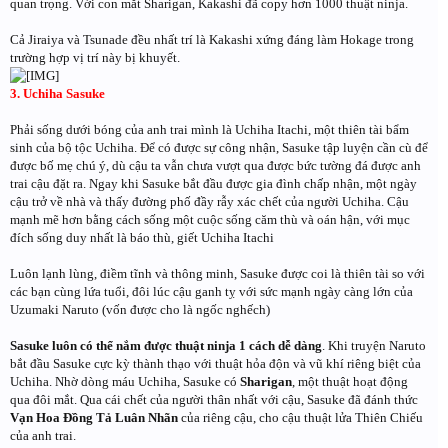
quan trọng. Với con mắt Sharigan, Kakashi đã copy hơn 1000 thuật ninja.
Cả Jiraiya và Tsunade đều nhất trí là Kakashi xứng đáng làm Hokage trong
trường hợp vị trí này bị khuyết.
3. Uchiha Sasuke
Phải sống dưới bóng của anh trai mình là Uchiha Itachi, một thiên tài bẩm
sinh của bộ tộc Uchiha. Để có được sự công nhận, Sasuke tập luyện cần cù để
được bố mẹ chú ý, dù cậu ta vẫn chưa vượt qua được bức tường đá được anh
trai cậu đặt ra. Ngay khi Sasuke bắt đầu được gia đình chấp nhận, một ngày
cậu trở về nhà và thấy đường phố đầy rẫy xác chết của người Uchiha. Cậu
mạnh mẽ hơn bằng cách sống một cuộc sống căm thù và oán hận, với mục
đích sống duy nhất là báo thù, giết Uchiha Itachi
Luôn lạnh lùng, điềm tĩnh và thông minh, Sasuke được coi là thiên tài so với
các bạn cùng lứa tuổi, đôi lúc cậu ganh tỵ với sức mạnh ngày càng lớn của
Uzumaki Naruto (vốn được cho là ngốc nghếch)
Sasuke luôn có thể nắm được thuật ninja 1 cách dễ dàng
. Khi truyện Naruto
bắt đầu Sasuke cực kỳ thành thạo với thuật hỏa độn và vũ khí riêng biệt của
Uchiha. Nhờ dòng máu Uchiha, Sasuke có
Sharigan
, một thuật hoạt động
qua đôi mắt. Qua cái chết của người thân nhất với cậu, Sasuke đã đánh thức
Vạn Hoa Đồng Tả Luân Nhãn
của riêng cậu, cho cậu thuật lửa Thiên Chiếu
của anh trai.