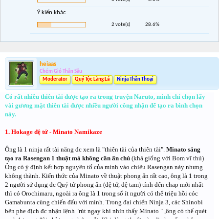
Ý kiến khác
2 vote(s)
28.6%
heiaas
Chém Gió Thần Sầu
Moderator
Quý Tộc Làng Lá
Ninja Thần Thoại
Có rất nhiều thiên tài được tạo ra trong truyện Naruto, mình chỉ chọn lấy
vài gương mặt thiên tài được nhiều người công nhận để tạo ra bình chọn
này.
1. Hokage đệ tứ - Minato Namikaze
Ông là 1 ninja rất tài năng đc xem là "thiên tài của thiên tài".
Minato sáng
tạo ra Rasengan 1 thuật mà không cần ấn chú
(khá giống với Bom vĩ thú)
Ông có ý định kết hợp nguyên tố của mình vào chiêu Rasengan này nhưng
không thành. Kiến thức của Minato về thuật phong ấn rất cao, ông là 1 trong
2 người sử dụng đc Quỷ tử phong ấn (đệ tứ, đệ tam) tính đến chap mới nhất
thì có Orochimaru, ngoài ra ông là 1 trong số ít người có thể triệu hồi cóc
Gamabunta cùng chiến đấu với mình. Trong đại chiến Ninja 3, các Shinobi
bên phe địch đc nhận lệnh "rút ngay khi nhìn thấy Minato " ,ông có thể quét