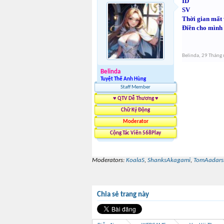
ID
SV
Thời gian mất
Điền cho mình 
Belinda
,
29 Tháng
Belinda
Tuyệt Thế Anh Hùng
Staff Member
♥ QTV Dễ Thương ♥
Chữ Ký Động
Moderator
Cộng Tác Viên 568Play
Moderators:
KoalaS
,
ShanksAkagami
,
TomAadars
Chia sẻ trang này