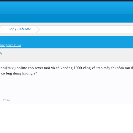
Góp ý - Thắc Mắc
Tháng năm 2026
.
h
hiệm vụ online cho sever mới và có khoảng 1000 vàng và treo máy thì hôm sau dậy 
à có bug đúng không ạ?
ăm 2026