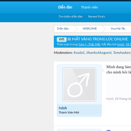
Diễn đàn
Thành viên
Tìm kiếm diễn đàn
Recent Posts
Diễn đàn
WEBGAME
Vua Hải Tặc
BỊ MẤT VÀNG TRONG LÚC ONLINE
VHT
Thảo luận trong '
Góp ý - Thắc Mắc
' bắt đầu bởi
tvinh
,
28 
Moderators:
KoalaS
,
ShanksAkagami
,
TomAadars
Mình đang làm n
cho mình hỏi l
tvinh
,
28 Tháng n
tvinh
Thành Viên Mới