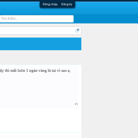
Đăng nhập
Đăng ký
thì mất luôn 1 ngàn vàng là tại vì sao ạ,
#1