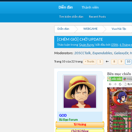
Diễn đàn
Thành viên
Tìm kiếm diễn đàn
Recent Posts
Diễn đàn
WEBGAME
Vua Hải Tặc
[CHÉM GIÓ] CHỜ UPDATE
Thảo luận trong '
Quán Rượu
' bắt đầu bởi
OTAN
,
6 Tháng 
Moderators:
205CCTalk
,
Expendables
,
GalaxyDr
,
H
Trang 10 của 22 trang
< Trước
1
←
8
9
10
Bên mục chiến 
GOD
Bá Đạo Forum
Tứ Hoàng
Chữ Ký Động