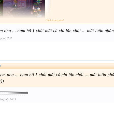
Click to expand...
 nha ... ham hố 1 chút mất cả chì lẫn chài ... mất luôn nhẫ
g một 2015
↑
em nha ... ham hố 1 chút mất cả chì lẫn chài ... mất luôn nh
))
)))))))))))))))))))))))))
háng một 2015