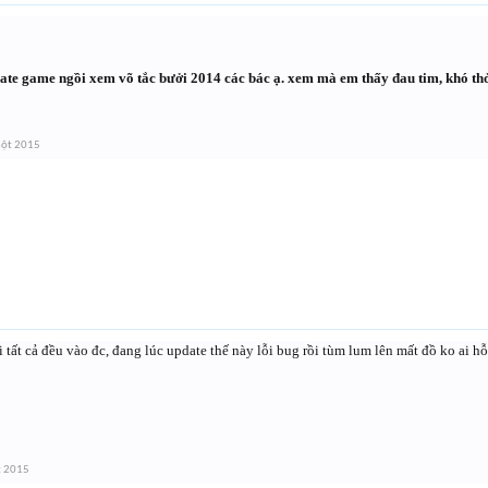
te game ngồi xem võ tắc bưởi 2014 các bác ạ. xem mà em thấy đau tim, khó th
một 2015
i tất cả đều vào đc, đang lúc update thế này lỗi bug rồi tùm lum lên mất đồ ko ai hỗ 
t 2015