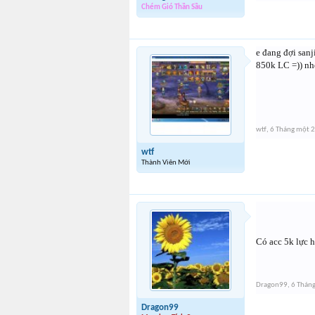
Chém Gió Thần Sầu
e đang đợi sanji
850k LC =)) nhờ
wtf
,
6 Tháng một 
wtf
Thành Viên Mới
Có acc 5k lực 
Dragon99
,
6 Thán
Dragon99