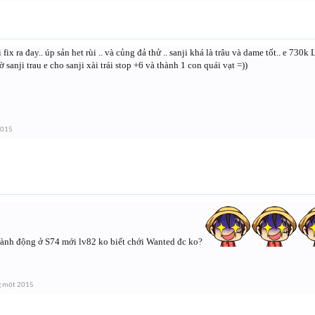
 fix ra đay.. úp sản het rùi .. và củng đả thử .. sanji khá là trâu và dame tốt.. e 730
 sanji trau e cho sanji xài trái stop +6 và thành 1 con quái vạt =))
2015
hành động ở S74 mới lv82 ko biết chới Wanted đc ko?
g một 2015