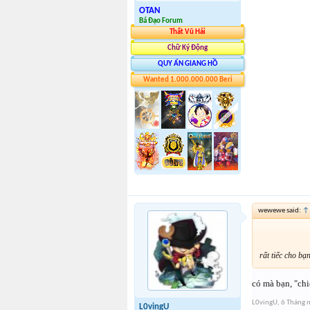
OTAN
Bá Đạo Forum
Thất Vũ Hải
Chữ Ký Động
QUY ẨN GIANG HỒ
Wanted 1.000.000.000 Beri
wewewe said:
↑
rất tiếc cho b
có mà bạn, "chi
L0vingU
,
6 Tháng 
L0vingU