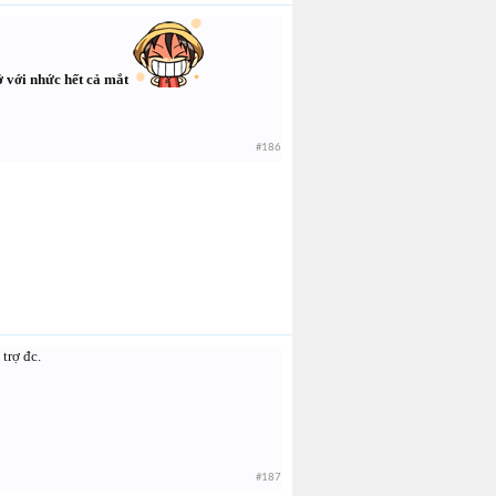
ở với nhức hết cả mắt
#186
trợ đc.
#187