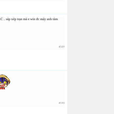
k LC .. sáp xép trạn mà e win đc máy anh tàm
#189
#190