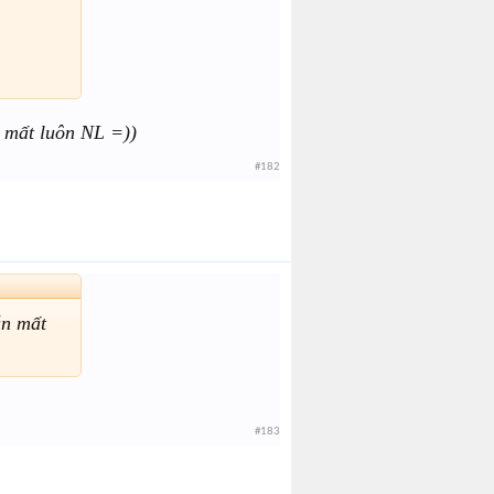
n mất luôn NL =))
#182
ẫn mất
#183