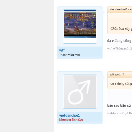
vietdanchoi1 sa
Chắc bạn này g
dạ e đang công 
wtf
,
6 Tháng một 
wtf
Thành Viên Mới
wtf said:
↑
dạ e đang công
bảo sao bão cứ
vietdanchoi1
,
6 T
vietdanchoi1
Member Tích Cực