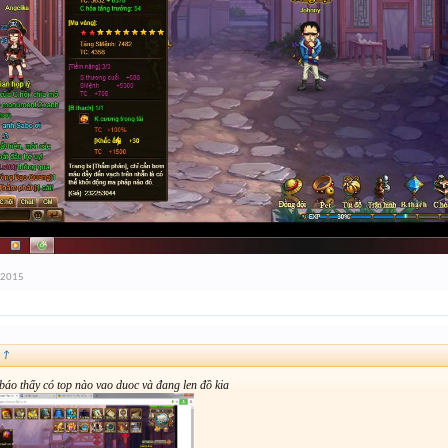
 2015
:
↑
báo thấy có top nào vao duoc và đang len đồ kia