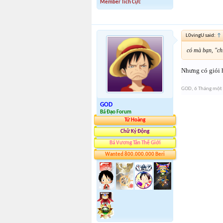
Member Tích Cực
L0vingU said:
↑
có mà bạn, "ch
Nhưng có giói 
GOD
,
6 Tháng một
GOD
Bá Đạo Forum
Tứ Hoàng
Chữ Ký Động
Bá Vương Tân Thế Giới
Wanted 800.000.000 Beri