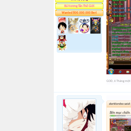
Bá Vương Tân Thế Giới
Wanted 800.000.000 Beri
GOD
,
6 Tháng một
darklordxx said
Bên mục chiến 