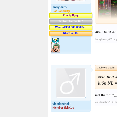
JackyHero
Độc Cô Cầu Bại
Chữ Ký Động
Tân Tinh Tân Thế Giới
Wanted 300.000.000 Beri
xem nha xem
Nhà Thiết Kế
JackyHero
,
6 Thán
JackyHero said:
xem nha x
luôn NL =
mất thì thôi =)))))
vietdanchoi1
,
6 T
vietdanchoi1
Member Tích Cực