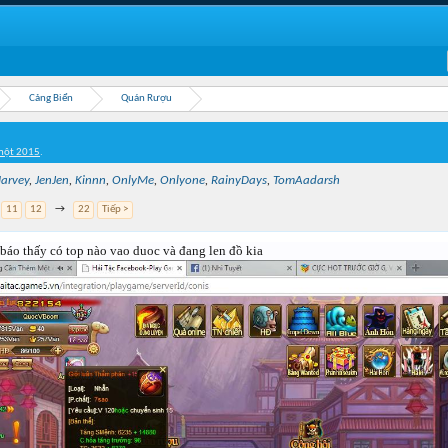
Cảng Biển
Quán Rượu
một 2015
.
arvey
,
JenJen
,
Kinnn
,
OnlyMe
,
Onlyone
,
RainyDays
,
TomAadarsh
11
12
→
22
Tiếp >
báo thấy có top nào vao duoc và đang len đồ kia