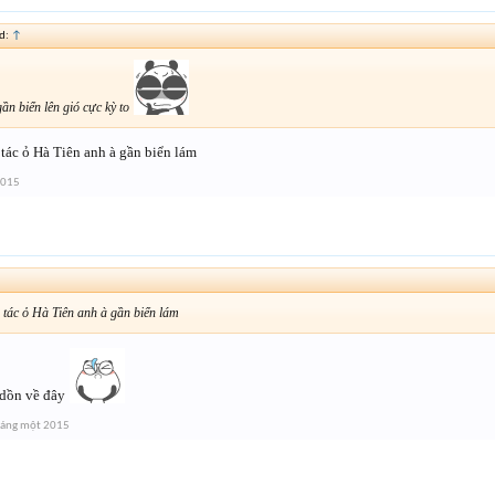
id:
↑
ần biển lên gió cực kỳ to
tác ỏ Hà Tiên anh à gần biển lám
2015
 tác ỏ Hà Tiên anh à gần biển lám
 dồn về đây
háng một 2015