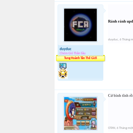
Rảnh rảnh upda
duyduc
,
6 Tháng 
duyduc
Chém Gió Thần Sầu
Tung Hoành Tân Thế Giới
Cứ bình tĩnh rồ
OTAN
,
6 Tháng mộ