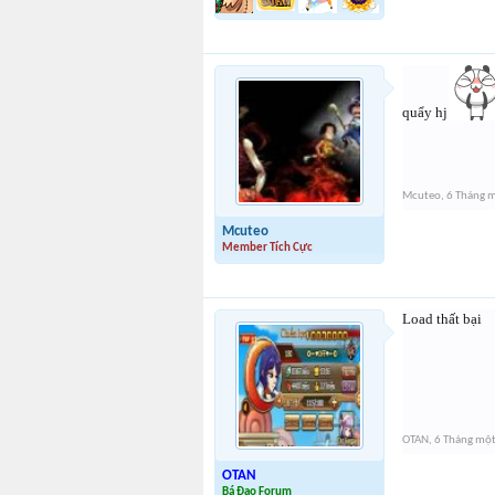
quẩy hj
Mcuteo
,
6 Tháng 
Mcuteo
Member Tích Cực
Load thất bại
OTAN
,
6 Tháng mộ
OTAN
Bá Đạo Forum