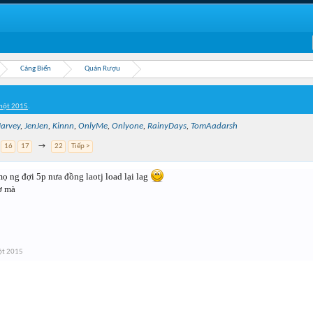
Cảng Biển
Quán Rượu
một 2015
.
arvey
,
JenJen
,
Kinnn
,
OnlyMe
,
Onlyone
,
RainyDays
,
TomAadarsh
16
17
→
22
Tiếp >
mọ ng đợi 5p nưa đồng laotj load lại lag
ơ mà
ột 2015