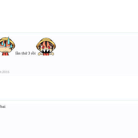
lần thứ 3 rồi
ột 2015
 bai