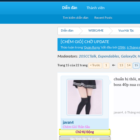
Diễn đàn
Thành viên
Tìm kiếm diễn đàn
Recent Posts
Diễn đàn
WEBGAME
Vua Hải Tặc
[CHÉM GIÓ] CHỜ UPDATE
Thảo luận trong '
Quán Rượu
' bắt đầu bởi
OTAN
,
6 Tháng 
Moderators:
205CCTalk
,
Expendables
,
GalaxyDr
,
H
Trang 15 của 22 trang
< Trước
1
←
13
14
15
chuẩn bị thôi, 
boss 40p nua c
javan4
,
6 Tháng m
javan4
Chém Gió Thần Sầu
Chữ Ký Động
Tân Tinh Tân Thế Giới