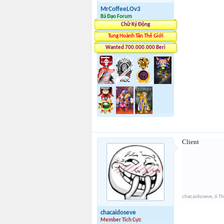
MrCoffeeLOv3
Bá Đạo Forum
Chữ Ký Động
Tung Hoành Tân Thế Giới
Wanted 700.000.000 Beri
Client
chacaidoseve
,
6 T
chacaidoseve
Member Tích Cực