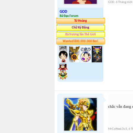
GOD
,
6 Tháng một
GOD
Bá Đạo Forum
Tứ Hoàng
Chữ Ký Động
Bá Vương Tân Thế Giới
Wanted 800.000.000 Beri
chắc vẫn đang c
MrCoffeeLOv3
,
6 