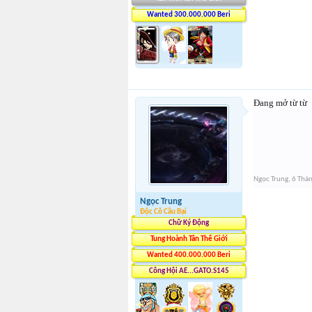
Wanted 300.000.000 Beri
Đang mở từ từ
Ngọc Trung
,
6 Thá
Ngọc Trung
Độc Cô Cầu Bại
Chữ Ký Động
Tung Hoành Tân Thế Giới
Wanted 400.000.000 Beri
Công Hội AE...GATO.S145