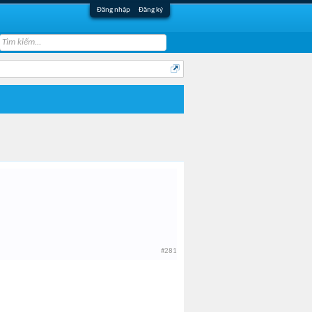
Đăng nhập
Đăng ký
#281