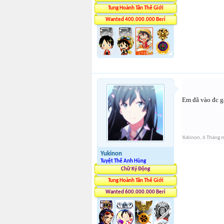
Tung Hoành Tân Thế Giới
Wanted 400.000.000 Beri
Em đã vào đc 
Yukinon
,
6 Tháng 
Yukinon
Tuyệt Thế Anh Hùng
Chữ Ký Động
Tung Hoành Tân Thế Giới
Wanted 600.000.000 Beri