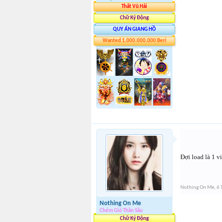
Thất Vũ Hải
Chữ Ký Động
QUY ẨN GIANG HỒ
Wanted 1.000.000.000 Beri
Đợi load là 1 
Nothing On Me
,
6 
Nothing On Me
Chém Gió Thần Sầu
Chữ Ký Động