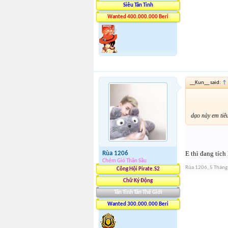
Siêu Tân Tinh
Wanted 400.000.000 Beri
__Kun__ said:
↑
dạo này em tiê
E thì đang tích
Rùa 1206
Chém Gió Thần Sầu
Rùa 1206
,
5 Tháng
Công Hội Pirate.S2
Chữ Ký Động
Tân Tinh Tân Thế Giới
Wanted 300.000.000 Beri