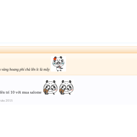
u vàng hoang phí chả lên lc là mấy
 lên trí 10 với mua salome
 sáu 2015