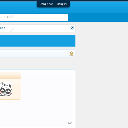
Đăng nhập
Đăng ký
ần 6
#41