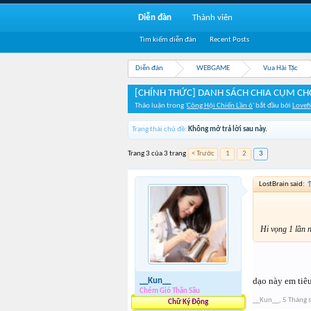
Diễn đàn
Thành viên
Tìm kiếm diễn đàn
Recent Posts
Diễn đàn
WEBGAME
Vua Hải Tặc
[CHÍNH THỨC] DANH SÁCH CHIA CỤM CH
Thảo luận trong '
Công Hội Chiến Lần 6
' bắt đầu bởi
Lovef
Trạng thái chủ đề:
Không mở trả lời sau này.
Trang 3 của 3 trang
< Trước
1
2
3
LostBrain said:
Hi vọng 1 lần 
dạo này em tiê
__Kun__
Chém Gió Thần Sầu
__Kun__
,
5 Tháng 
Chữ Ký Động