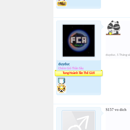
duyduc
,
5 Tháng s
duyduc
Chém Gió Thần Sầu
Tung Hoành Tân Thế Giới
S157 vo dich