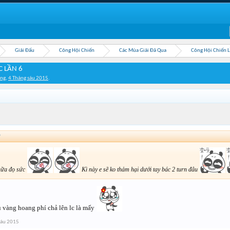
Giải Đấu
Công Hội Chiến
Các Mùa Giải Đã Qua
Công Hội Chiến L
C LẦN 6
ing
,
4 Tháng sáu 2015
.
↑
nữa đọ sức
Kì này e sẽ ko thảm hại dưới tay bác 2 turn đâu
u vàng hoang phí chả lên lc là mấy
sáu 2015