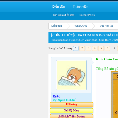
Diễn đàn
Thành viên
Tìm kiếm diễn đàn
Recent Posts
Diễn đàn
WEBGAME
Vua Hải Tặc
[CHÍNH THỨC]CHIA CỤM VƯƠNG GIẢ CHI
Thảo luận trong '
Cuộc Chiến Vương Giả - Mùa Thứ 10
' bắ
Trang 1 của 11 trang
1
2
3
4
5
6
→
Kính Chào Cá
Tổng Bộ xin gử
Raito
Vạn Người Kính Nể
Tứ Hoàng
Chữ Ký Động
Lữ Khách Thiên Đường