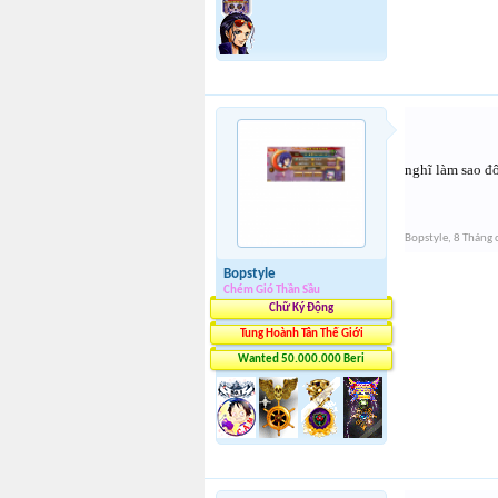
nghĩ làm sao đ
Bopstyle
,
8 Tháng 
Bopstyle
Chém Gió Thần Sầu
Chữ Ký Động
Tung Hoành Tân Thế Giới
Wanted 50.000.000 Beri