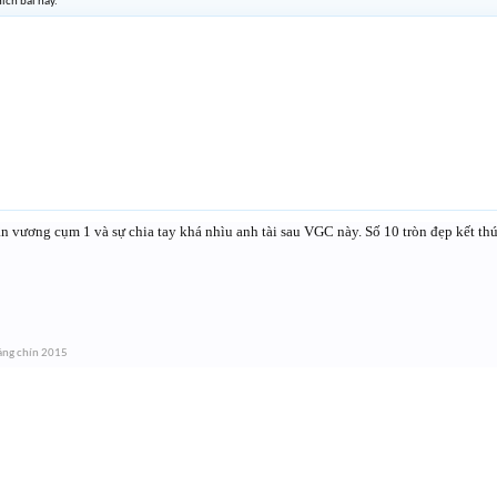
ích bài này.
n vương cụm 1 và sự chia tay khá nhìu anh tài sau VGC này. Số 10 tròn đẹp kết th
áng chín 2015