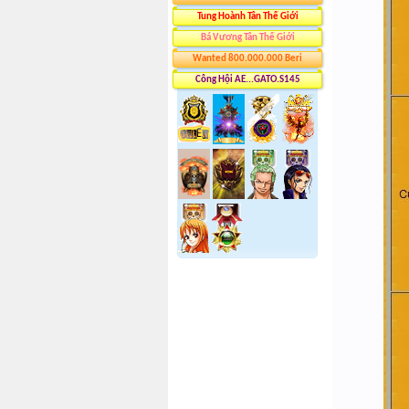
Tung Hoành Tân Thế Giới
Bá Vương Tân Thế Giới
Wanted 800.000.000 Beri
Công Hội AE...GATO.S145