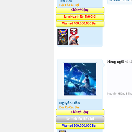
Tà Tà Kiếm Cơm
th
Tên Lửa
Độc Cô Cầu Bại
Chữ Ký Động
Tung Hoành Tân Thế Giới
Wanted 400.000.000 Beri
Hóng ngôi vị tâ
Nguyễn Hiền
,
8 Th
Nguyễn Hiền
Độc Cô Cầu Bại
Chữ Ký Động
Tân Tinh Tân Thế Giới
Wanted 300.000.000 Beri