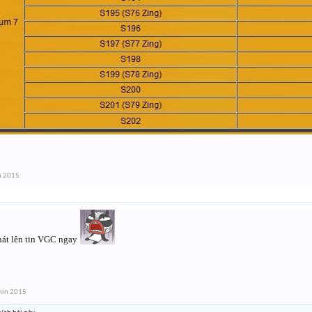
n 2015
át lên tin VGC ngay
hín 2015