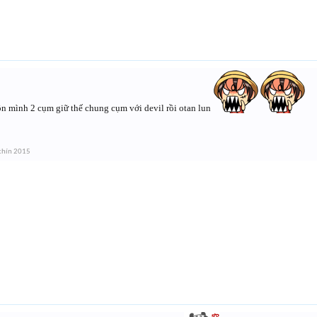
ôn mình 2 cụm giữ thế chung cụm với devil rồi otan lun
chín 2015