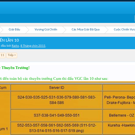
Giải Đấu
Vương Giả Chiến
Các Mùa Giải Đã Qua
Cuộc Chiến Vươ
ẾN LẦN 10
t đầu bởi
Raito
,
8 Tháng chín 2015
.
11
Tiếp >
c Thuyền Trưởng!
i đến toàn bộ các thuyền trưởng Cụm thi đấu VGC lần 10 như sau: