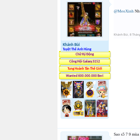
@MeoXinh
Như
Khánh Bùi
,
8 Thán
Khánh Bùi
Tuyệt Thế Anh Hùng
Chữ Ký Động
Công Hội Galaxy.S152
Tung Hoành Tân Thế Giới
Wanted 600.000.000 Beri
Sao s5 7 9 mùa