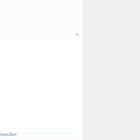
#5
nuns2koi