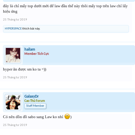
đây là chỉ mấy top dưới mới để law đầu thế này thôi mấy top trên law chỉ lấy
hiệu ứng
25 Tháng tư 2019
HYPERSPACE
thích bài này.
hailam
Member Tích Cực
hyper ăn được sm ko ta =))
25 Tháng tư 2019
GalaxyDr
Cao Thủ Forum
Staff Member
Có nên dồn đồ sabo sang Law ko nhỉ
)
25 Tháng tư 2019