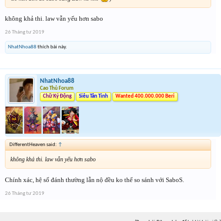
không khả thi. law vẫn yếu hơn sabo
26 Tháng tư 2019
NhatNhoa88
thích bài này.
NhatNhoa88
Cao Thủ Forum
Chữ Ký Động
Siêu Tân Tinh
Wanted 400.000.000 Beri
DifferentHeaven said:
↑
không khả thi. law vẫn yếu hơn sabo
Chính xác, hệ số đánh thường lẫn nộ đều ko thể so sánh với SaboS.
26 Tháng tư 2019