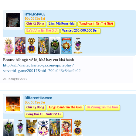
HYPERSPACE
Độc Cô Cầu Bại
Chữ Ký Động
Băng Mũ Rơm Haki
Tung Hoành Tân Thế Giới
Bá Vương Tân Thế Giới
Wanted 200.000.000 Beri
Bonus: bất ngờ vê lờ, khá hay em khá bảnh
http://s17-haitac.haitac-gs.com/api/replay?
serverid=game20017&bid=700e943e84ac2a02
25 Tháng tư 2019
DifferentHeaven
Độc Cô Cầu Bại
Chữ Ký Động
Tung Hoành Tân Thế Giới
Bá Vương Tân Thế Giới
Công Hội AE...GATO.S145