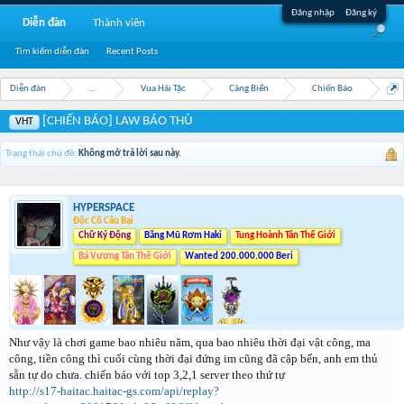
Đăng nhập
Đăng ký
Diễn đàn
Thành viên
Tìm kiếm diễn đàn
Recent Posts
Diễn đàn
...
Vua Hải Tặc
Cảng Biển
Chiến Báo
[CHIẾN BÁO] LAW BÁO THÙ
VHT
Trạng thái chủ đề:
Không mở trả lời sau này.
HYPERSPACE
Độc Cô Cầu Bại
Chữ Ký Động
Băng Mũ Rơm Haki
Tung Hoành Tân Thế Giới
Bá Vương Tân Thế Giới
Wanted 200.000.000 Beri
Như vậy là chơi game bao nhiêu năm, qua bao nhiêu thời đại vật công, ma
công, tiền công thì cuối cùng thời đại đứng im cũng đã cập bến, anh em thủ
sẵn tự do chưa. chiến báo với top 3,2,1 server theo thứ tự
http://s17-haitac.haitac-gs.com/api/replay?