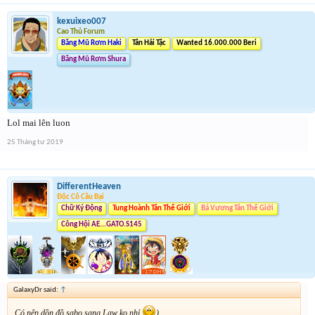
kexuixeo007
Cao Thủ Forum
Băng Mũ Rơm Haki
Tân Hải Tặc
Wanted 16.000.000 Beri
Băng Mũ Rơm Shura
Lol mai lên luon
25 Tháng tư 2019
DifferentHeaven
Độc Cô Cầu Bại
Chữ Ký Động
Tung Hoành Tân Thế Giới
Bá Vương Tân Thế Giới
Công Hội AE...GATO.S145
GalaxyDr said:
↑
Có nên dồn đồ sabo sang Law ko nhỉ
)