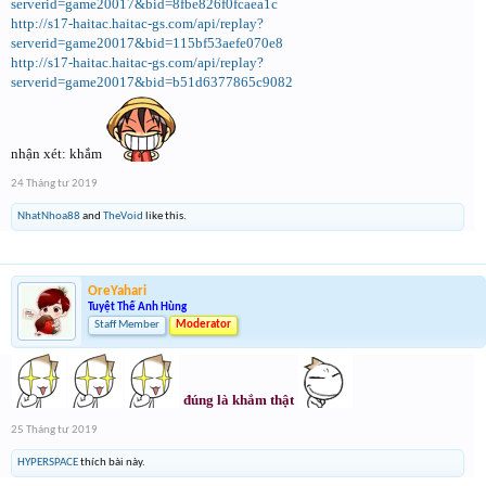
serverid=game20017&bid=8fbe826f0fcaea1c
http://s17-haitac.haitac-gs.com/api/replay?
serverid=game20017&bid=115bf53aefe070e8
http://s17-haitac.haitac-gs.com/api/replay?
serverid=game20017&bid=b51d6377865c9082
nhận xét: khắm
24 Tháng tư 2019
NhatNhoa88
and
TheVoid
like this.
OreYahari
Tuyệt Thế Anh Hùng
Staff Member
Moderator
đúng là khắm thật
25 Tháng tư 2019
HYPERSPACE
thích bài này.