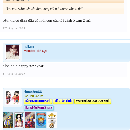
Skadooshh said:
↑
Sao con sabo bên kia dính long cốt mà dame vẫn to thế
bên kia có dính đâu có mỗi con của tôi dính ở turn 2 mà
7 Tháng hai 2019
hailam
Member Tích Cực
aloaloalo happy new year
8 Tháng hai 2019
thuanhm88
Cao Thủ Forum
Băng Mũ Rơm Haki
Siêu Tân Tinh
Wanted 30.000.000 Beri
Băng Mũ Rơm Shura