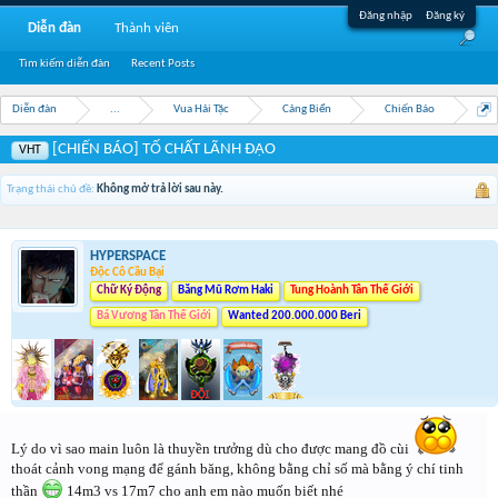
Đăng nhập
Đăng ký
Diễn đàn
Thành viên
Tìm kiếm diễn đàn
Recent Posts
Diễn đàn
...
Vua Hải Tặc
Cảng Biển
Chiến Báo
[CHIẾN BÁO] TỐ CHẤT LÃNH ĐẠO
VHT
Trạng thái chủ đề:
Không mở trả lời sau này.
HYPERSPACE
Độc Cô Cầu Bại
Chữ Ký Động
Băng Mũ Rơm Haki
Tung Hoành Tân Thế Giới
Bá Vương Tân Thế Giới
Wanted 200.000.000 Beri
Lý do vì sao main luôn là thuyền trưởng dù cho được mang đồ cùi
thoát cảnh vong mạng để gánh băng, không bằng chỉ số mà bằng ý chí tinh
thần
14m3 vs 17m7 cho anh em nào muốn biết nhé