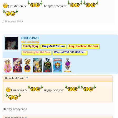
) lai dc len tv
happy new year
6 Tháng hai 2019
HYPERSPACE
Độc Cô Cầu Bại
Chữ Ký Động
Băng Mũ Rơm Haki
Tung Hoành Tân Thế Giới
Bá Vương Tân Thế Giới
Wanted 200.000.000 Beri
thuanhm88 said:
↑
) lai dc len tv
happy new year
Happy newyear a