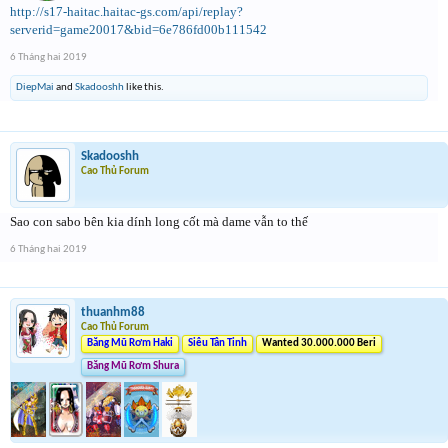
http://s17-haitac.haitac-gs.com/api/replay?
serverid=game20017&bid=6e786fd00b111542
6 Tháng hai 2019
DiepMai
and
Skadooshh
like this.
Skadooshh
Cao Thủ Forum
Sao con sabo bên kia dính long cốt mà dame vẫn to thế
6 Tháng hai 2019
thuanhm88
Cao Thủ Forum
Băng Mũ Rơm Haki
Siêu Tân Tinh
Wanted 30.000.000 Beri
Băng Mũ Rơm Shura