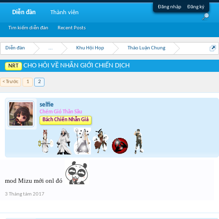
Đăng nhập
Đăng ký
Diễn đàn
Thành viên
Tìm kiếm diễn đàn
Recent Posts
Diễn đàn
...
Khu Hội Họp
Thảo Luận Chung
CHO HỎI VỀ NHẪN GIỚI CHIẾN DỊCH
NRT
< Trước
1
2
selfie
Chém Gió Thần Sầu
Bách Chiến Nhẫn Giả
mod Mizu mới onl đó
3 Tháng tám 2017