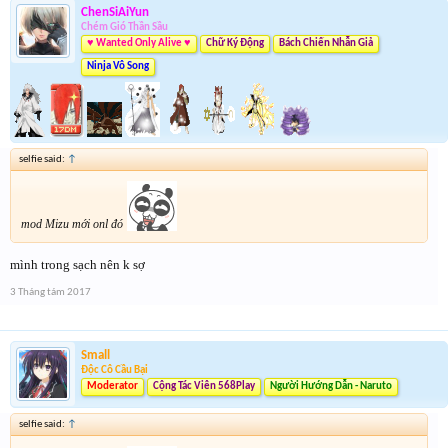
ChenSiAiYun
Chém Gió Thần Sầu
♥ Wanted Only Alive ♥
Chữ Ký Động
Bách Chiến Nhẫn Giả
Ninja Vô Song
selfie said:
↑
mod Mizu mới onl đó
mình trong sạch nên k sợ
3 Tháng tám 2017
Small
Độc Cô Cầu Bại
Moderator
Cộng Tác Viên 568Play
Người Hướng Dẫn - Naruto
selfie said:
↑