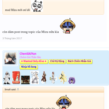
mod Mizu mới onl đó
còn dám post trong topic của Mizu nữa kìa
3 Tháng tám 2017
ChenSiAiYun
Chém Gió Thần Sầu
♥ Wanted Only Alive ♥
Chữ Ký Động
Bách Chiến Nhẫn Giả
Ninja Vô Song
Small said:
↑
còn dám post trong topic của Mizu nữa kìa