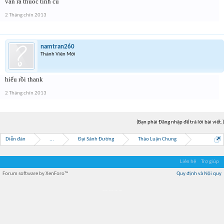
vẫn ra thuôc tính cũ
2 Tháng chín 2013
namtran260
Thành Viên Mới
hiểu rồi thank
2 Tháng chín 2013
(Bạn phải Đăng nhập để trả lời bài viết.)
Diễn đàn
...
Đại Sảnh Đường
Thảo Luận Chung
Liên hệ
Trợ giúp
Forum software by XenForo™
Quy định và Nội quy
Địa điểm món ngon
Địa điểm nhà hàng
Quán cafe kem
Trung tâm mua sắm