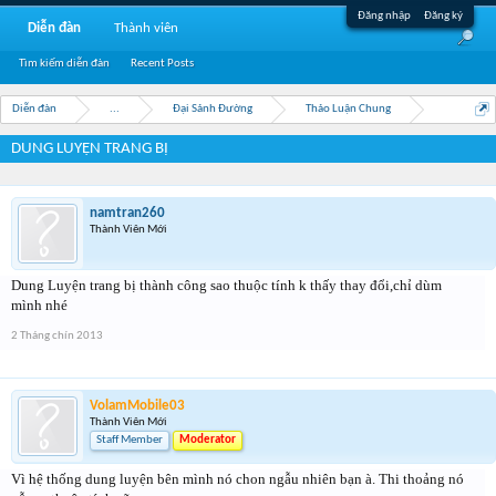
Đăng nhập
Đăng ký
Diễn đàn
Thành viên
Tìm kiếm diễn đàn
Recent Posts
Diễn đàn
...
Đại Sảnh Đường
Thảo Luận Chung
DUNG LUYỆN TRANG BỊ
namtran260
Thành Viên Mới
Dung Luyện trang bị thành công sao thuộc tính k thấy thay đổi,chỉ dùm
mình nhé
2 Tháng chín 2013
VolamMobile03
Thành Viên Mới
Staff Member
Moderator
Vì hệ thống dung luyện bên mình nó chon ngẫu nhiên bạn à. Thi thoảng nó