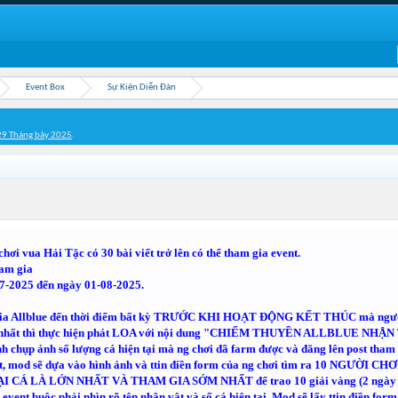
Event Box
Sự Kiện Diễn Đàn
29 Tháng bảy 2025
.
chơi vua Hải Tặc có 30 bài viết trở lên có thể tham gia event.
ham gia
7-2025 đến ngày 01-08-2025.
tgia Allblue đến thời điểm bất kỳ TRƯỚC KHI HOẠT ĐỘNG KẾT THÚC mà người c
ều nhất thì thực hiện phát LOA với nội dung "CHIẾM THUYỀN ALLBLUE NHẬ
h chụp ảnh số lượng cá hiện tại mà ng chơi đã farm được và đăng lên post tham g
ent, mod sẽ dựa vào hình ảnh và ttin điền form của ng chơi tìm ra 10 NG
CÁ LÀ LỚN NHẤT VÀ THAM GIA SỚM NHẤT để trao 10 giải vàng (2 ngày đầu 
 event buộc phải nhìn rõ tên nhân vật và số cá hiện tại. Mod sẽ lấy ttin điền for