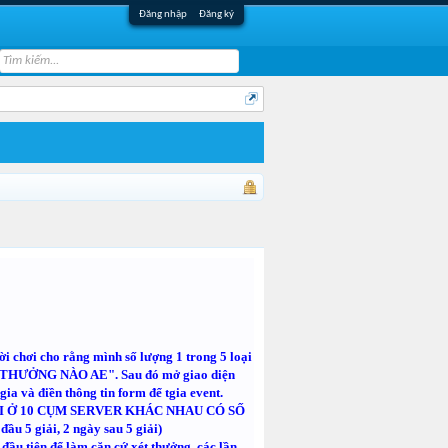
Đăng nhập
Đăng ký
hơi cho rằng mình số lượng 1 trong 5 loại
N THƯỞNG NÀO AE". Sau đó mở giao diện
ia và điền thông tin form để tgia event.
ƯỜI CHƠI Ở 10 CỤM SERVER KHÁC NHAU CÓ SỐ
5 giải, 2 ngày sau 5 giải)
m đầu tiên để làm căn cứ xét thưởng, các lần