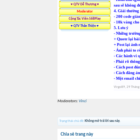
♥ QTV Dễ Thương ♥
sau sẽ không đư
4. Giải thưởng
Moderator
- 200 code già
Cộng Tác Viên 568Play
- 10k vàng cho
♥ QTV Thân Thiện ♥
5. Lưu ý
- Những trường
+ Quote lại bà
+ Post lại ảnh
- Ảnh phải to r
- Các hành vi 
- Phải rõ thôn
- Cách post đún
- Cách đăng ản
- Một email ch
Virgo89
,
29 Tháng
Moderators:
Vinci
Trạng thái chủ đề:
Không mở trả lời sau này.
Chia sẻ trang này