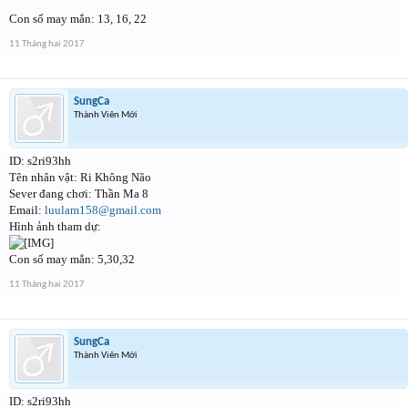
Con số may mắn: 13, 16, 22
11 Tháng hai 2017
SungCa
Thành Viên Mới
ID: s2ri93hh
Tên nhân vật: Ri Không Não
Sever đang chơi: Thần Ma 8
Email:
luulam158@gmail.com
Hình ảnh tham dự:
Con số may mắn: 5,30,32
11 Tháng hai 2017
SungCa
Thành Viên Mới
ID: s2ri93hh