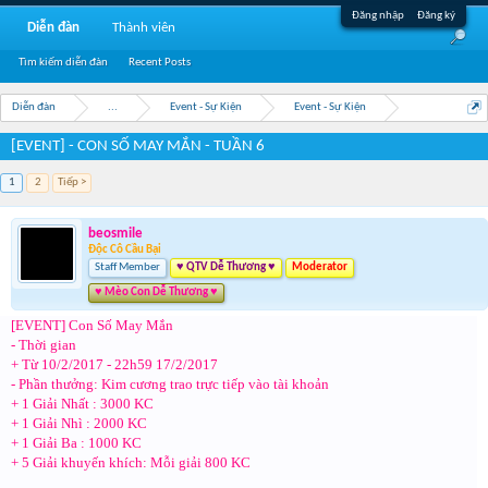
Đăng nhập
Đăng ký
Diễn đàn
Thành viên
Tìm kiếm diễn đàn
Recent Posts
Diễn đàn
...
Event - Sự Kiện
Event - Sự Kiện
[EVENT] - CON SỐ MAY MẮN - TUẦN 6
1
2
Tiếp >
beosmile
Độc Cô Cầu Bại
Staff Member
♥ QTV Dễ Thương ♥
Moderator
♥ Mèo Con Dễ Thương ♥
[EVENT] Con Số May Mắn
- Thời gian
+ Từ 10/2/2017 - 22h59 17/2/2017
- Phần thưởng: Kim cương trao trực tiếp vào tài khoản
+ 1 Giải Nhất : 3000 KC
+ 1 Giải Nhì : 2000 KC
+ 1 Giải Ba : 1000 KC
+ 5 Giải khuyến khích: Mỗi giải 800 KC