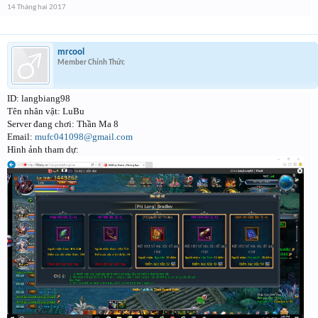
14 Tháng hai 2017
mrcool
Member Chính Thức
ID: langbiang98
Tên nhân vật: LuBu
Server đang chơi: Thần Ma 8
Email:
mufc041098@gmail.com
Hình ảnh tham dự: