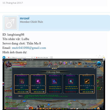
15 Tháng hai 2017
mrcool
Member Chính Thức
ID: langbiang98
Tên nhân vật: LuBu
Server đang chơi: Thần Ma 8
Email:
mufc041098@gmail.com
Hình ảnh tham dự: