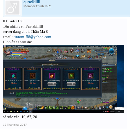
quradkilllll
Member Chính Thức
ID: tintin158
Tên nhân vật: Pentakilllll
server đang chơi: Thần Ma 8
email:
tintom158@yahoo.com
Hình ảnh tham dự:
số xúc xắc: 19, 67, 20
12 Tháng hai 2017