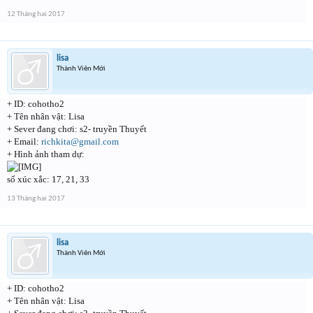
12 Tháng hai 2017
lisa
Thành Viên Mới
+ ID: cohotho2
+ Tên nhân vật: Lisa
+ Sever đang chơi: s2- truyền Thuyết
+ Email:
richkita@gmail.com
+ Hình ảnh tham dự:
số xúc xắc: 17, 21, 33
13 Tháng hai 2017
lisa
Thành Viên Mới
+ ID: cohotho2
+ Tên nhân vật: Lisa