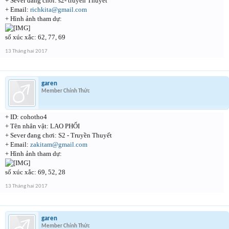
+ Sever đang chơi: s2- truyền Thuyết
+ Email:
richkita@gmail.com
+ Hình ảnh tham dự:
số xúc xắc: 62, 77, 69
13 Tháng hai 2017
garen
Member Chính Thức
+ ID: cohotho4
+ Tên nhân vật: LAO PHỔI
+ Sever đang chơi: S2 - Truyền Thuyết
+ Email:
zakitam@gmail.com
+ Hình ảnh tham dự:
số xúc xắc: 69, 52, 28
13 Tháng hai 2017
garen
Member Chính Thức