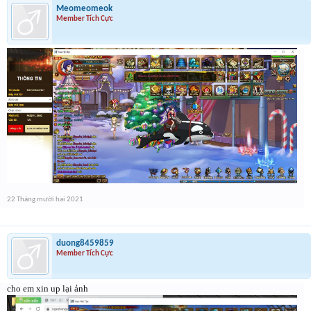
Meomeomeok
Member Tích Cực
22 Tháng mười hai 2021
duong8459859
Member Tích Cực
cho em xin up lại ảnh