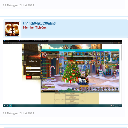
22 Tháng mười hai 2021
th4nth04jkut30nljn3
Member Tích Cực
22 Tháng mười hai 2021