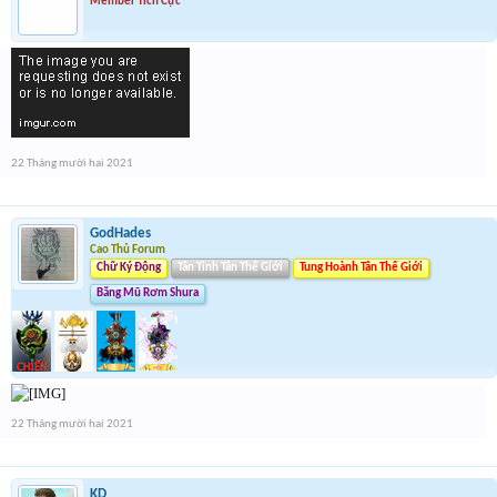
Member Tích Cực
22 Tháng mười hai 2021
GodHades
Cao Thủ Forum
Chữ Ký Động
Tân Tinh Tân Thế Giới
Tung Hoành Tân Thế Giới
Băng Mũ Rơm Shura
22 Tháng mười hai 2021
KD