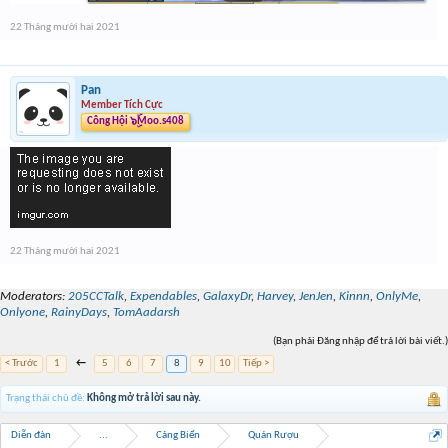
6. Bài tham gia của các bạn gồm 2 phần :
22 Tháng mười hai 2021
Phần thông tin : Post thông tin tại link
Google Form
Phần hình ảnh và câu trả lời : Các bạn post tại topic này
Pan
Member Tích Cực
Công Hội ๖ۣۜMoo.s408
22 Tháng mười hai 2021
Moderators:
205CCTalk
,
Expendables
,
GalaxyDr
,
Harvey
,
JenJen
,
Kinnn
,
OnlyMe
,
Onlyone
,
RainyDays
,
TomAadarsh
(Bạn phải Đăng nhập để trả lời bài viết.)
< Trước
1
←
5
6
7
8
9
10
Tiếp >
Trạng thái chủ đề:
Không mở trả lời sau này.
Diễn đàn
...
Cảng Biển
Quán Rượu