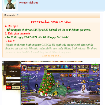
Member Tích Cực
Kinnn said:
↑
EVENT GIÁNG SINH AN LÀNH
1. Qui định
- Tất cả người chơi vua Hải Tặc có 30 bài viết trở lên có thể tham gia event.
2. Thời gian tham gia
- Từ 10:00 ngày 21-12-2021 đến 10:00 ngày 24-12-2021.
3. Thể lệ
-Người chơi chụp hình ingame CHECK IN cạnh cây thông Noel, chúc phúc
chat loa thế giới một lời chúc ngẫu nhiên vào ngày Giáng Sinh và post lên tham
gia event. Sau đó điền form thông tin và điền số may mắn.
Click to expand...
4. Lưu ý
- Những trường hợp sai hoặc lỗi cần :
+ Quote lại bài đăng trước đó
+ Làm thiếu 1 trong các yêu cầu
+ Post lại ảnh mới
+ 1 ip chỉ được tham gia event 1 lần
- Ảnh phải to rõ.
- Các hành vi spam, phá hoại event sẽ ban tùy mức độ và loại bỏ event.
- Ảnh phải rõ thông tin ingame bên trái ID + Server (Có thể chụp kèm với
thông tin trên nganhangcode).
- Cách post đúng thông tin ingame xem chi tiết tại :
đây
5. Giải thưởng
- 200 code dành cho các bạn tham gia sớm nhất
- 1500 vàng quay số dành cho 6 bạn may mắn