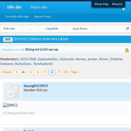
Đăng nhập
Đăng ký
Diễn đàn
Thành viên
Tìm kiếm diễn đàn
Recent Posts
Diễn đàn
...
Cảng Biển
Quán Rượu
[EVENT] GIÁNG SINH AN LÀNH
VHT
Trạng thái chủ đề:
Không mở trả lời sau này.
Moderators:
205CCTalk
,
Expendables
,
GalaxyDr
,
Harvey
,
JenJen
,
Kinnn
,
OnlyMe
,
Onlyone
,
RainyDays
,
TomAadarsh
< Trước
1
←
5
6
7
8
9
10
Tiếp >
duong8459859
Member Tích Cực
21 Tháng mười hai 2021