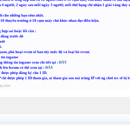
 4 người, 2 ngày sau mỗi ngày 3 người; mỗi thứ hạng chỉ nhận 1 giải vàng duy n
nh cho những bạn sớm nhất.
 10 thuyền trưởng ở 10 cụm máy chủ khác nhau đạt điều kiện.
 hợp sai hoặc lỗi cần :
i đăng trước đó
 mới
õ.
spam, phá hoại event sẽ ban tùy mức độ và loại bỏ event.
g tin ingame
g thông tin ingame xem chi tiết tại :
ĐÂY
h lên forum có thể xem tại :
ĐÂY
ỉ được phép đăng ký cho 1 ID.
P chỉ được phép 1 ID tham gia, ai tham gia sau mà trùng IP với ng chơi trc sẽ bị l
bảy 2026