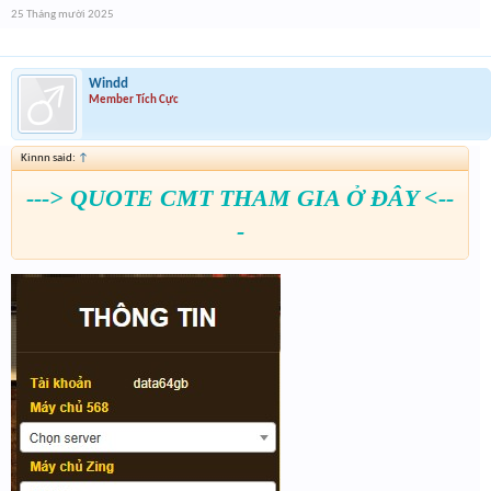
25 Tháng mười 2025
Windd
Member Tích Cực
Kinnn said:
↑
---> QUOTE CMT THAM GIA Ở ĐÂY <--
-