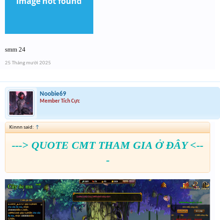
smm 24
25 Tháng mười 2025
Noobie69
Member Tích Cực
Kinnn said:
↑
---> QUOTE CMT THAM GIA Ở ĐÂY <--
-