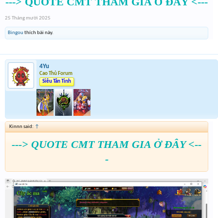
---> QUOTE CMT THAM GIA Ở ĐÂY <---
25 Tháng mười 2025
Bingou
thích bài này.
4Yu
Cao Thủ Forum
Siêu Tân Tinh
Kinnn said:
↑
---> QUOTE CMT THAM GIA Ở ĐÂY <--
-