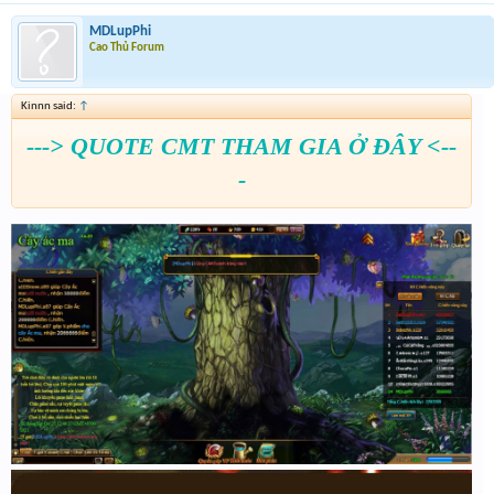
MDLupPhi
Cao Thủ Forum
Kinnn said:
↑
---> QUOTE CMT THAM GIA Ở ĐÂY <--
-