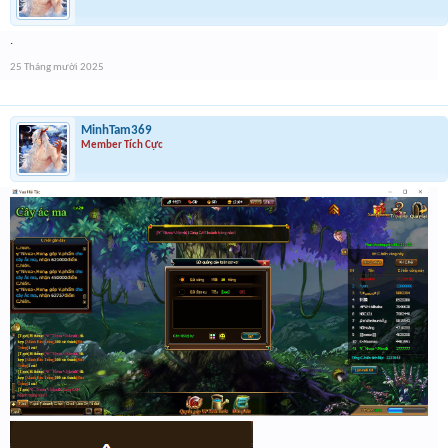
.
25 Tháng mười 2025
MinhTam369
Member Tích Cực