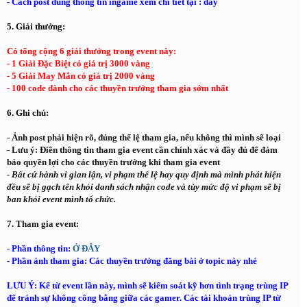
- Cách post đúng thông tin ingame xem chi tiết tại : đây
5. Giải thưởng:
Có tổng cộng 6 giải thưởng trong event này:
- 1 Giải Đặc Biệt có giá trị 3000 vàng
- 5 Giải May Mắn có giá trị 2000 vàng
- 100 code dành cho các thuyền trưởng tham gia sớm nhất
6. Ghi chú:
- Ảnh post phải hiện rõ, đúng thể lệ tham gia, nếu không thì mình sẽ loại
- Lưu ý: Điền thông tin tham gia event cần chính xác và đầy đủ để đảm
bảo quyền lợi cho các thuyền trưởng khi tham gia event
- Bất cứ hành vi gian lận, vi phạm thể lệ hay quy định mà mình phát hiện
đều sẽ bị gạch tên khỏi danh sách nhận code và tùy mức độ vi phạm sẽ bị
ban khỏi event mình tổ chức.
7. Tham gia event:
- Phần thông tin:
Ở ĐÂY
- Phần ảnh tham gia: Các thuyền trưởng đăng bài ở topic này nhé
LƯU Ý: Kể từ event lần này, mình sẽ kiểm soát kỹ hơn tình trạng trùng IP
để tránh sự không công bằng giữa các gamer. Các tài khoản trùng IP từ