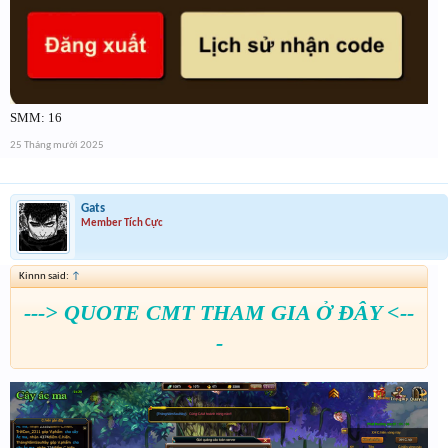
SMM: 16
25 Tháng mười 2025
Gats
Member Tích Cực
Kinnn said:
↑
---> QUOTE CMT THAM GIA Ở ĐÂY <--
-