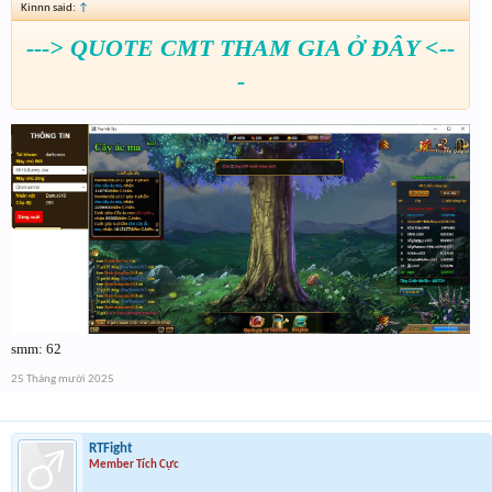
Kinnn said:
↑
---> QUOTE CMT THAM GIA Ở ĐÂY <--
-
smm: 62
25 Tháng mười 2025
RTFight
Member Tích Cực