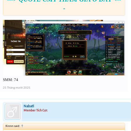
-
SMM: 74
25 Tháng mười 2025
Nabati
Member Tích Cực
Kinnn said:
↑