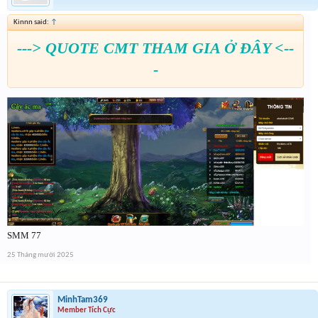
Kinnn said:
↑
---> QUOTE CMT THAM GIA Ở ĐÂY <--
-
SMM 77
25 Tháng mười 2025
MinhTam369
Member Tích Cực