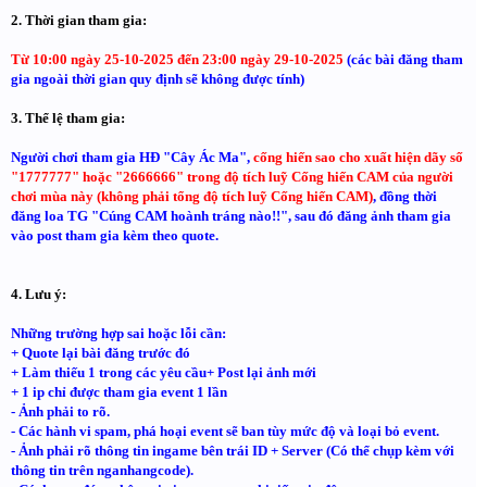
2. Thời gian tham gia:
Từ 10:00 ngày 25-10-2025 đến 23:00 ngày 29-10-2025
(các bài đăng tham
gia ngoài thời gian quy định sẽ không được tính)
3. Thể lệ tham gia:
Người chơi tham gia HĐ "Cây Ác Ma",
cống hiến sao cho xuất hiện dãy số
"1777777" hoặc "2666666" trong độ tích luỹ Cống hiến CAM của người
chơi mùa này (không phải tổng độ tích luỹ Cống hiến CAM)
, đồng thời
đăng loa TG "Cúng CAM hoành tráng nào!!", sau đó đăng ảnh tham gia
vào post tham gia kèm theo quote.
4. Lưu ý:
Những trường hợp sai hoặc lỗi cần:
+ Quote lại bài đăng trước đó
+ Làm thiếu 1 trong các yêu cầu
+ Post lại ảnh mới
+ 1 ip chỉ được tham gia event 1 lần
- Ảnh phải to rõ.
- Các hành vi spam, phá hoại event sẽ ban tùy mức độ và loại bỏ event.
- Ảnh phải rõ thông tin ingame bên trái ID + Server (Có thể chụp kèm với
thông tin trên nganhangcode).