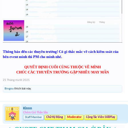
Thông báo đến các thuyền trưởng! Có gì thắc mắc về cách kiểm soát của
bên event mình thì PM cho mình nhé.
QUYẾT ĐỊNH CUỐI CÙNG THUỘC VỀ MÌNH
CHÚC CÁC THUYỀN TRƯỞNG GẶP NHIỀU MAY MẮN
25 Tháng mười 2025
Bingou
thích bài này.
Kinnn
Chém Gió Thần Sầu
Staff Member
Chữ Ký Động
Moderator
Cộng Tác Viên 568Play