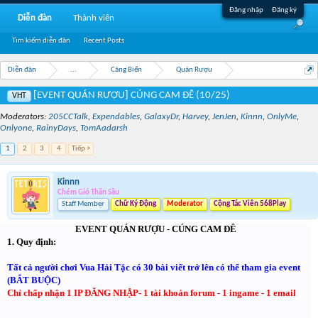
Đăng nhập
Đăng ký
Diễn đàn
Thành viên
Tìm kiếm diễn đàn
Recent Posts
Diễn đàn
...
Cảng Biển
Quán Rượu
[EVENT QUÁN RƯỢU] CÚNG CAM ĐÊ (10/25)
VHT
Moderators:
205CCTalk
,
Expendables
,
GalaxyDr
,
Harvey
,
JenJen
,
Kinnn
,
OnlyMe
,
Onlyone
,
RainyDays
,
TomAadarsh
1
2
3
4
Tiếp >
Kinnn
Chém Gió Thần Sầu
Staff Member
Chữ Ký Động
Moderator
Cộng Tác Viên 568Play
EVENT QUÁN RƯỢU - CÚNG CAM ĐÊ
1. Quy định:
Tất cả người chơi Vua Hải Tặc có 30 bài viết trở lên có thể tham gia event
(BẮT BUỘC)
Chỉ chấp nhận 1 IP ĐĂNG NHẬP- 1 tài khoản forum - 1 ingame - 1 email