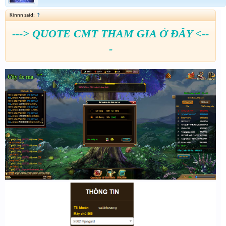
Kinnn said:
↑
---> QUOTE CMT THAM GIA Ở ĐÂY <--
-