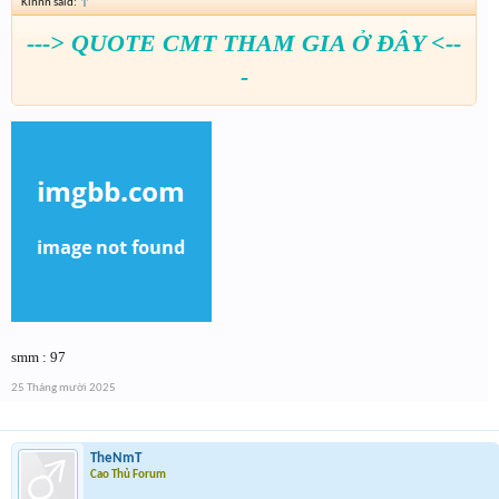
Kinnn said:
↑
---> QUOTE CMT THAM GIA Ở ĐÂY <--
-
smm : 97
25 Tháng mười 2025
TheNmT
Cao Thủ Forum