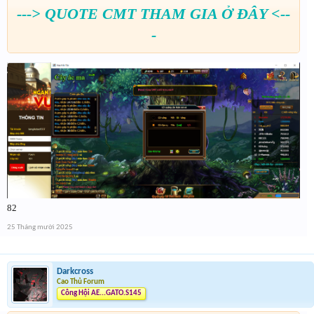
---> QUOTE CMT THAM GIA Ở ĐÂY <--
-
82
25 Tháng mười 2025
Darkcross
Cao Thủ Forum
Công Hội AE...GATO.S145