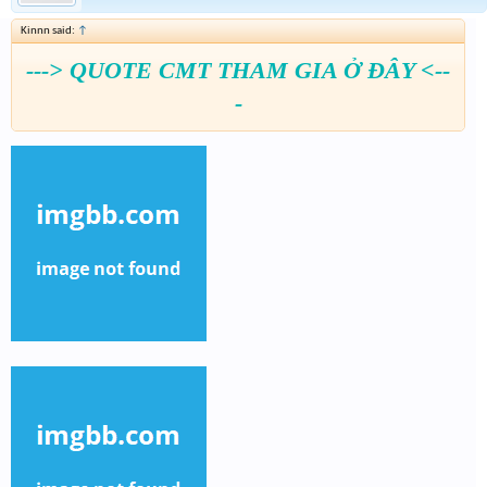
Kinnn said:
↑
---> QUOTE CMT THAM GIA Ở ĐÂY <--
-