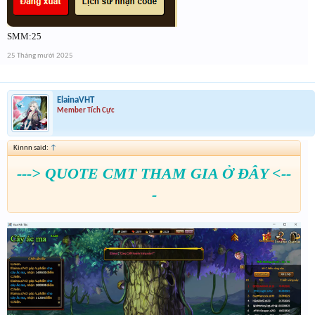
SMM:25
25 Tháng mười 2025
ElainaVHT
Member Tích Cực
Kinnn said:
↑
---> QUOTE CMT THAM GIA Ở ĐÂY <--
-