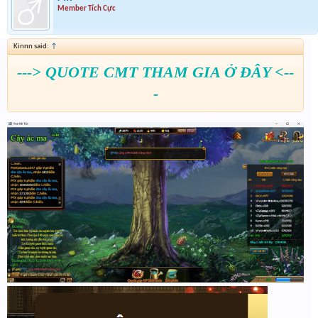
Member Tích Cực
Kinnn said:
↑
---> QUOTE CMT THAM GIA Ở ĐÂY <--
-