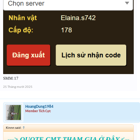
SMM:17
25 Tháng mười 2025
HoangDung1984
Member Tích Cực
Kinnn said:
↑
---> QUOTE CMT THAM GIA Ở ĐÂY <--