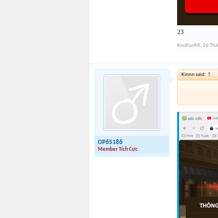
23
KouKunKK
,
26 Th
Kinnn said:
↑
OP65186
Member Tích Cực