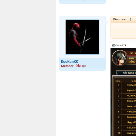
Kinnn said:
↑
KouKunKK
Member Tích Cực