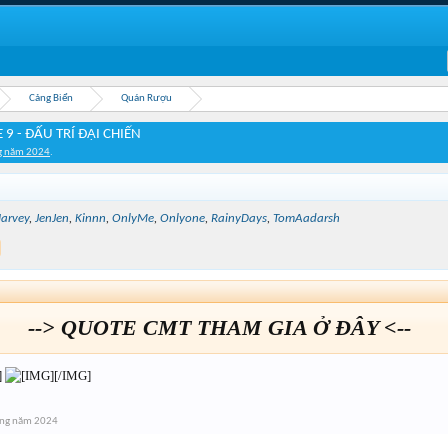
Cảng Biển
Quán Rượu
9 - ĐẤU TRÍ ĐẠI CHIẾN
g năm 2024
.
arvey
,
JenJen
,
Kinnn
,
OnlyMe
,
Onlyone
,
RainyDays
,
TomAadarsh
--> QUOTE CMT THAM GIA Ở ĐÂY <--
]
[/IMG]
áng năm 2024