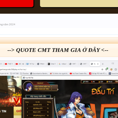
áng năm 2024
--> QUOTE CMT THAM GIA Ở ĐÂY <--