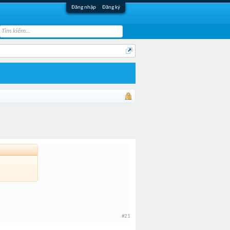
Đăng nhập
Đăng ký
#21