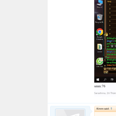
smm:76
Sarashina
,
26 Thá
Kinnn said:
↑