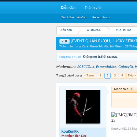
Diễn đàn
Thành viên
Tìm kiếm diễn đàn
Recent Posts
Diễn đàn
WEBGAME
Vua Hải Tặc
[EVENT QUÁN RƯỢU] LUCKY STRIKE 
VHT
Thảo luận trong '
Quán Rượu
' bắt đầu bởi
Kinnn
,
25 Thán
Trạng thái chủ đề:
Không mở trả lời sau này.
Moderators:
205CCTalk
,
Expendables
,
GalaxyDr
,
H
Trang 2 của 4 trang
< Trước
1
2
3
4
Tiếp >
Kinnn said:
↑
[/IMG
23
KouKunKK
,
26 Th
KouKunKK
Member Tích Cực