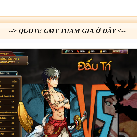
--> QUOTE CMT THAM GIA Ở ĐÂY <--