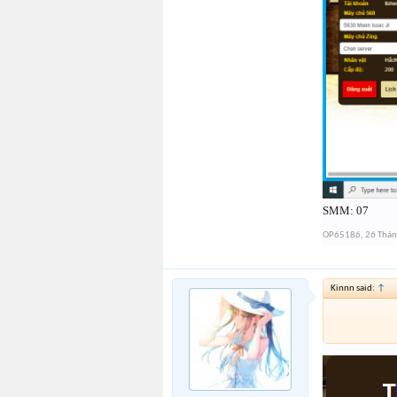
SMM: 07
OP65186
,
26 Thá
Kinnn said:
↑