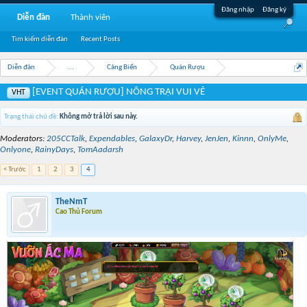
Đăng nhập
Đăng ký
Diễn đàn
Thành viên
Tìm kiếm diễn đàn
Recent Posts
Diễn đàn
...
Cảng Biển
Quán Rượu
[EVENT QUÁN RƯỢU] NÔNG TRẠI VUI VẺ
VHT
Trạng thái chủ đề:
Không mở trả lời sau này.
Moderators:
205CCTalk
,
Expendables
,
GalaxyDr
,
Harvey
,
JenJen
,
Kinnn
,
OnlyMe
,
Onlyone
,
RainyDays
,
TomAadarsh
< Trước
1
2
3
4
TheNmT
Cao Thủ Forum