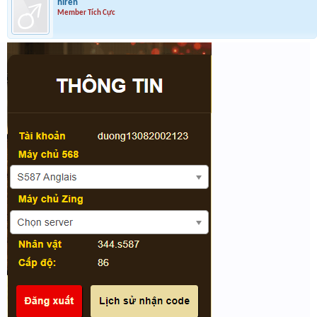
hlren
Member Tích Cực