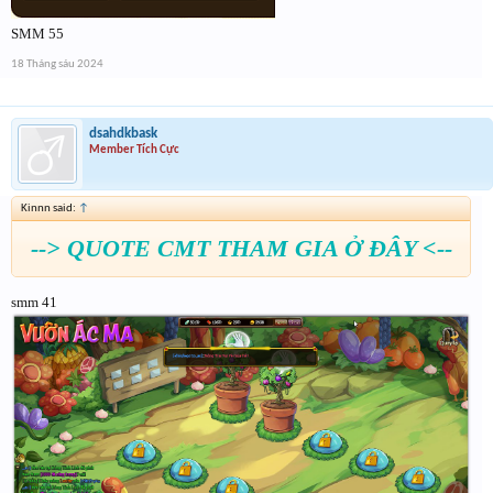
SMM 55
18 Tháng sáu 2024
dsahdkbask
Member Tích Cực
Kinnn said:
↑
--> QUOTE CMT THAM GIA Ở ĐÂY <--
smm 41