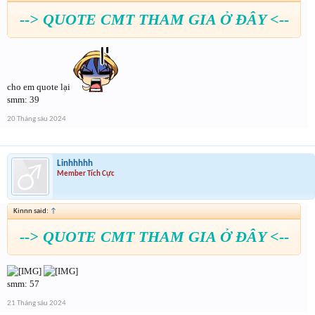
--> QUOTE CMT THAM GIA Ở ĐÂY <--
cho em quote lại
smm: 39
20 Tháng sáu 2024
Linhhhhh
Member Tích Cực
Kinnn said:
↑
--> QUOTE CMT THAM GIA Ở ĐÂY <--
smm: 57
21 Tháng sáu 2024