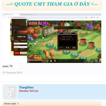
--> QUOTE CMT THAM GIA Ở ĐÂY <--
smm:78
19 Tháng sáu 2024
ThangSilver
Member Tích Cực
Kinnn said:
↑