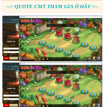
--> QUOTE CMT THAM GIA Ở ĐÂY <--