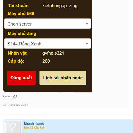
smm : 08
19 Tháng sáu 2024
khanh_hung
Độc Cô Cầu Bại