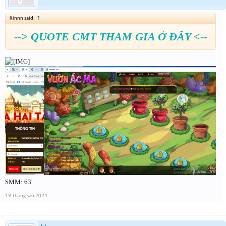
Kinnn said:
↑
--> QUOTE CMT THAM GIA Ở ĐÂY <--
SMM: 63
19 Tháng sáu 2024