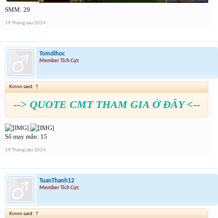
SMM: 29
19 Tháng sáu 2024
Tomdihoc
Member Tích Cực
Kinnn said:
↑
--> QUOTE CMT THAM GIA Ở ĐÂY <--
Số may mắn: 15
19 Tháng sáu 2024
TuanThanh12
Member Tích Cực
Kinnn said:
↑