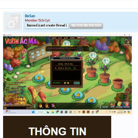
BeSao
Member Tích Cực
Banned (cant create thread )
Tân Tinh Tân Thế Giới