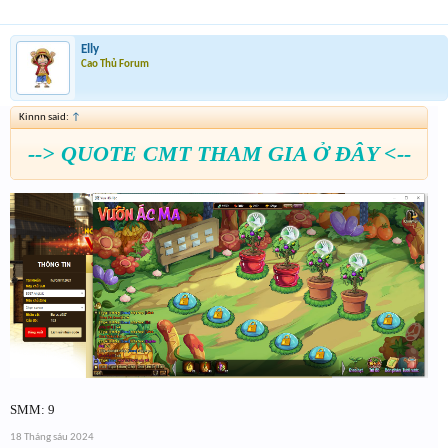
Elly
Cao Thủ Forum
Kinnn said:
↑
--> QUOTE CMT THAM GIA Ở ĐÂY <--
SMM: 9
18 Tháng sáu 2024