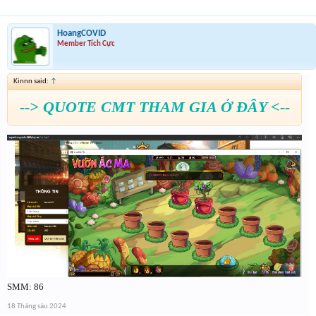
HoangCOVID
Member Tích Cực
Kinnn said:
↑
--> QUOTE CMT THAM GIA Ở ĐÂY <--
SMM: 86
18 Tháng sáu 2024