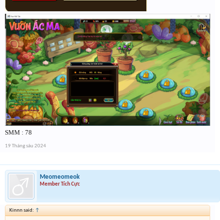
SMM : 78
19 Tháng sáu 2024
Meomeomeok
Member Tích Cực
Kinnn said:
↑