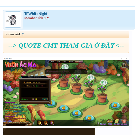
TPWhiteNight
Member Tích Cực
Kinnn said:
↑
--> QUOTE CMT THAM GIA Ở ĐÂY <--