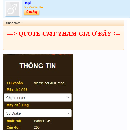
Hepi
Độc Cô Cầu Bại
Tứ Hoàng
Kinnn said:
↑
---> QUOTE CMT THAM GIA Ở ĐÂY <--
-