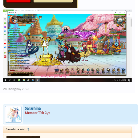
28 Tháng bảy 2023
Sarashina
Member Tích Cực
Sarashina said:
↑