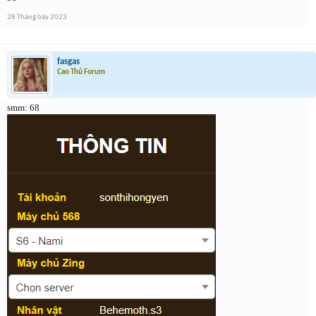
28 Tháng bảy 2023
fasgas
Cao Thủ Forum
smm: 68