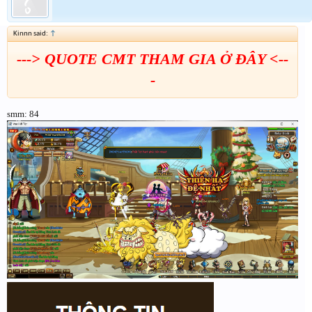
Kinnn said:
↑
---> QUOTE CMT THAM GIA Ở ĐÂY <--
-
smm: 84