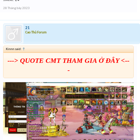
28 Tháng bảy 2023
21
Cao Thủ Forum
Kinnn said:
↑
---> QUOTE CMT THAM GIA Ở ĐÂY <--
-