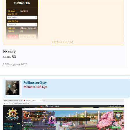
Click to expand...
bổ sung
smm: 65
28 Tháng bảy 2023
FullbusterGray
Member Tích Cực