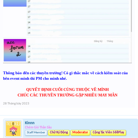
Thông báo đến các thuyền trưởng! Có gì thắc mắc về cách kiểm soát của
bên event mình thì PM cho mình nhé.
QUYẾT ĐỊNH CUỐI CÙNG THUỘC VỀ MÌNH
CHÚC CÁC THUYỀN TRƯỞNG GẶP NHIỀU MAY MẮN​
28 Tháng bảy 2023
Kinnn
Chém Gió Thần Sầu
Staff Member
Chữ Ký Động
Moderator
Cộng Tác Viên 568Play