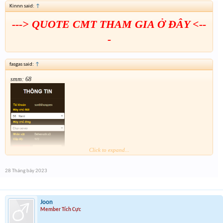
Kinnn said:
↑
---> QUOTE CMT THAM GIA Ở ĐÂY <--
-
fasgas said:
↑
smm: 68
Click to expand...
28 Tháng bảy 2023
Joon
Member Tích Cực