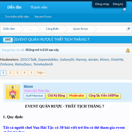
Đăng nhập
Đăng ký
Diễn đàn
Thành viên
Tìm kiếm diễn đàn
Recent Posts
Diễn đàn
...
Cảng Biển
Quán Rượu
[EVENT QUÁN RƯỢU] THẤT TỊCH THÁNG 7
VHT
Trạng thái chủ đề:
Không mở trả lời sau này.
Moderators:
205CCTalk
,
Expendables
,
GalaxyDr
,
Harvey
,
JenJen
,
Kinnn
,
OnlyMe
,
Onlyone
,
RainyDays
,
TomAadarsh
1
2
3
4
5
Tiếp >
Kinnn
Chém Gió Thần Sầu
Staff Member
Chữ Ký Động
Moderator
Cộng Tác Viên 568Play
EVENT QUÁN RƯỢU - THẤT TỊCH THÁNG 7
1. Quy định:
Tất cả người chơi Vua Hải Tặc có 30 bài viết trở lên có thể tham gia event