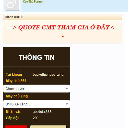
Cao Thủ Forum
Kinnn said:
↑
---> QUOTE CMT THAM GIA Ở ĐÂY <--
-