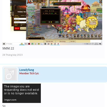
SMM:22
28 Tháng bảy 2023
LonelyTung
Member Tích Cực
51