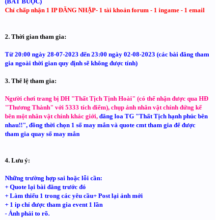
(BẮT BUỘC)
Chỉ chấp nhận 1 IP ĐĂNG NHẬP- 1 tài khoản forum - 1 ingame - 1 email
2. Thời gian tham gia:
Từ 20:00 ngày 28-07-2023 đến 23:00 ngày 02-08-2023 (các bài đăng tham
gia ngoài thời gian quy định sẽ không được tính)
3. Thể lệ tham gia:
Người chơi trang bị DH "Thất Tịch Tịnh Hoài" (có thể nhận được qua HĐ
"Thương Thành" với 5333 tích điểm), chụp ảnh nhân vật chính đứng kế
bên một nhân vật chính khác giới,
đăng loa TG "Thất Tịch hạnh phúc bên
nhau!!", đồng thời chọn 1 số may mắn và quote cmt tham gia để được
tham gia quay số may mắn
4. Lưu ý:
Những trường hợp sai hoặc lỗi cần:
+ Quote lại bài đăng trước đó
+ Làm thiếu 1 trong các yêu cầu
+ Post lại ảnh mới
+ 1 ip chỉ được tham gia event 1 lần
- Ảnh phải to rõ.