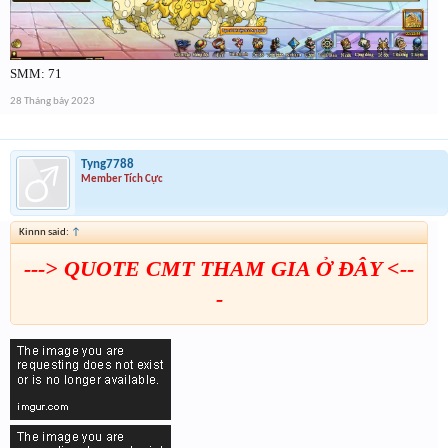
SMM: 71
28 Tháng bảy 2023
Tyng7788
Member Tích Cực
Kinnn said:
↑
---> QUOTE CMT THAM GIA Ở ĐÂY <--
-