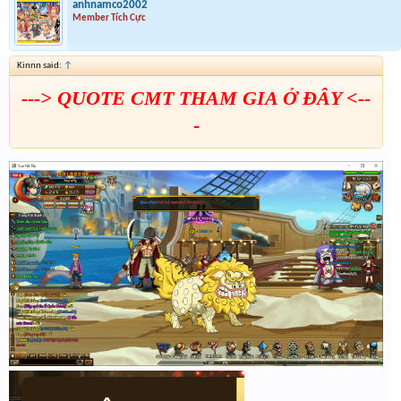
anhnamco2002
Member Tích Cực
Kinnn said:
↑
---> QUOTE CMT THAM GIA Ở ĐÂY <--
-