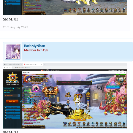
SMM: 83
28 Tháng bảy 2023
BachMyNhan
Member Tích Cực
SMM: 24