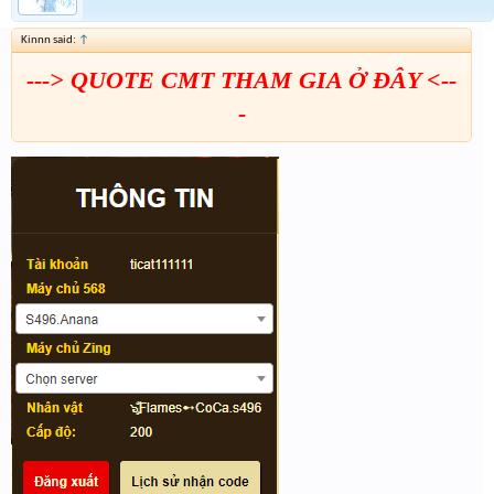
Kinnn said:
↑
---> QUOTE CMT THAM GIA Ở ĐÂY <--
-