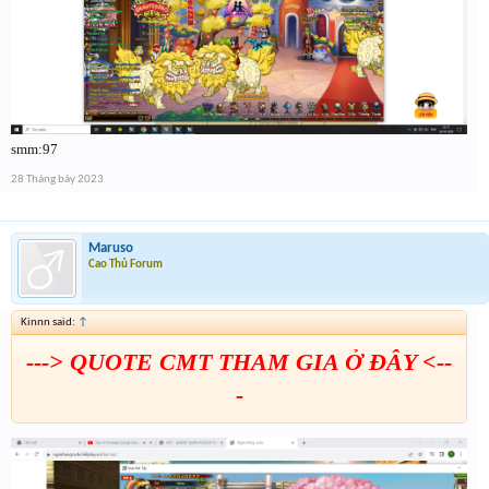
smm:97
28 Tháng bảy 2023
Maruso
Cao Thủ Forum
Kinnn said:
↑
---> QUOTE CMT THAM GIA Ở ĐÂY <--
-