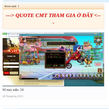
Kinnn said:
↑
---> QUOTE CMT THAM GIA Ở ĐÂY <--
-
Số may mắn: 24
28 Tháng bảy 2023