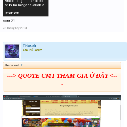
smm 64
28 Tháng bảy 2023
TinkeJok
Cao Thủ Forum
Kinnn said:
↑
---> QUOTE CMT THAM GIA Ở ĐÂY <--
-