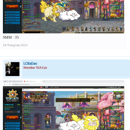
SMM : 35
28 Tháng bảy 2023
LCBaDao
Member Tích Cực