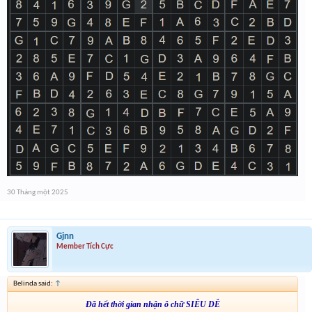
30 Tháng một 2025
Gjnn
Member Tích Cực
Belinda said:
↑
Đã hết thời gian nhận ô chữ SIÊU DỄ