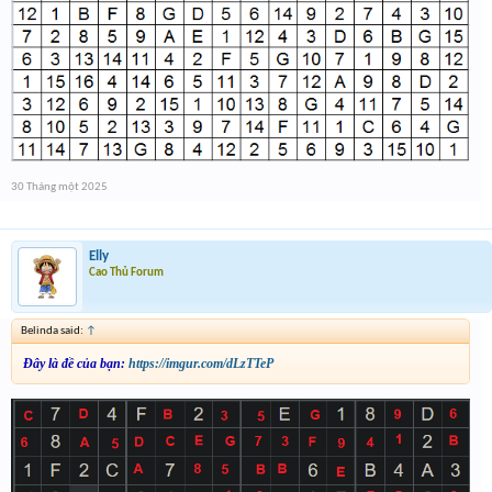
30 Tháng một 2025
Elly
Cao Thủ Forum
Belinda said:
↑
Đây là đề của bạn:
https://imgur.com/dLzTTeP