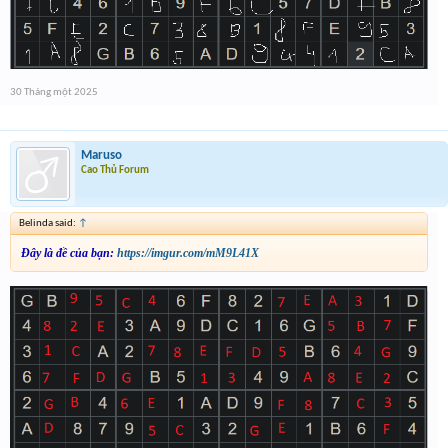
30 Tháng một 2025
Maruso
Cao Thủ Forum
Belinda said:
↑
Đây là đề của bạn:
https://imgur.com/mM9L41X