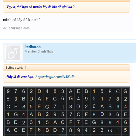
Vậy à, thế bạn có muốn lấy đề kia để giải ko ?
mình có lấy đề kia nhé
30 Tháng một 2025
Redbaron
Member Chính Thức
Belinda said:
↑
Đây là đề của bạn:
https://imgur.com/ix4Kulh