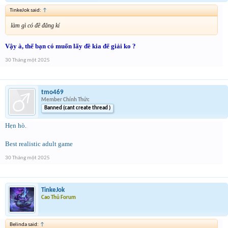
TinkeJok said:
↑
làm gì có đề đăng kí
Vậy à, thế bạn có muốn lấy đề kia để giải ko ?
30 Tháng một 2025
tmo469
Member Chính Thức
Banned (cant create thread )
Hẹn hò.
Best realistic adult game
30 Tháng một 2025
TinkeJok
Cao Thủ Forum
Belinda said:
↑