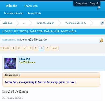
Đăng nhập
Đăng ký
Diễn đàn
Thành viên
Tìm kiếm diễn đàn
Recent Posts
Diễn đàn
...
Vương Giả Chiến
Vương Giả Chiến 73
[EVENT TẾT 2025] NĂM CON RẮN NHIỀU MAY MẮN
Trạng thái chủ đề:
Không mở trả lời sau này.
< Trước
1
2
3
4
5
6
7
Tiếp >
TinkeJok
Cao Thủ Forum
Belinda said:
↑
Gì vậy bạn, sao bạn đăng kí làm cái kia mà lại quote cái này ?
làm gì có đề đăng kí
29 Tháng một 2025