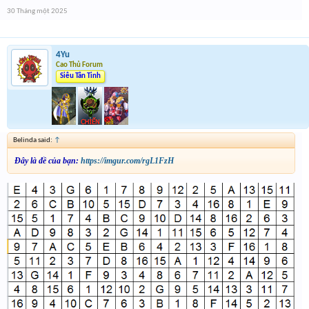
30 Tháng một 2025
4Yu
Cao Thủ Forum
Siêu Tân Tinh
Belinda said:
↑
Đây là đề của bạn:
https://imgur.com/rgL1FzH