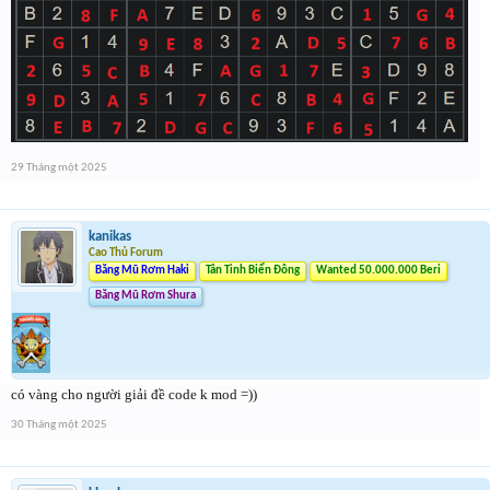
29 Tháng một 2025
kanikas
Cao Thủ Forum
Băng Mũ Rơm Haki
Tân Tinh Biển Đông
Wanted 50.000.000 Beri
Băng Mũ Rơm Shura
có vàng cho người giải đề code k mod =))
30 Tháng một 2025