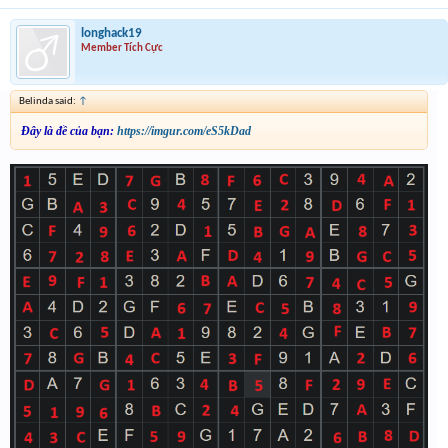
longhack19
Member Tích Cực
Belinda said:
↑
Đây là đề của bạn:
https://imgur.com/eS5kDad