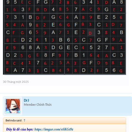
30 Tháng một 2025
DrJ
Member Chính Thức
Belinda said:
↑
Đây là đề của bạn:
https://imgur.com/x6KGt9z