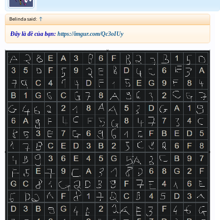
Belinda said:
↑
Đây là đề của bạn:
https://imgur.com/Qc3oIUy