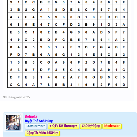
30 Tháng một 2025
Belinda
Tuyệt Thế Anh Hùng
Staff Member
♥ QTV Dễ Thương ♥
Chữ Ký Động
Moderator
Cộng Tác Viên 568Play