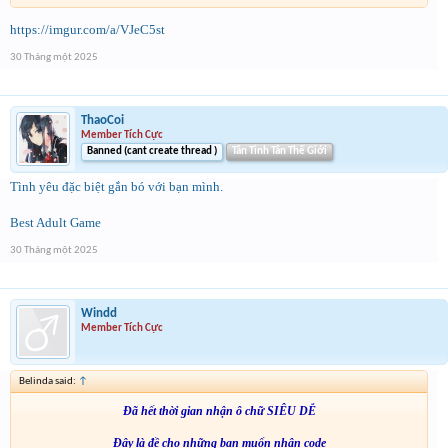
https://imgur.com/a/VJeC5st
30 Tháng một 2025
ThaoCoi
Member Tích Cực
Banned (cant create thread )
Tân Tinh Tân Thế Giới
Tình yêu đặc biệt gắn bó với bạn mình.
Best Adult Game
30 Tháng một 2025
Windd
Member Tích Cực
Belinda said:
↑
Đã hết thời gian nhận ô chữ SIÊU DỄ
Đây là đề cho những bạn muốn nhận code