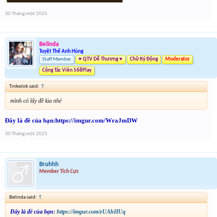
30 Tháng một 2025
Belinda
Tuyệt Thế Anh Hùng
Staff Member
♥ QTV Dễ Thương ♥
Chữ Ký Động
Moderator
Cộng Tác Viên 568Play
TinkeJok said:
↑
mình có lấy đề kia nhé
Đây là đề của bạn:
https://imgur.com/WraJmDW
30 Tháng một 2025
Bruhhh
Member Tích Cực
Belinda said:
↑
Đây là đề của bạn:
https://imgur.com/zUAhHUq