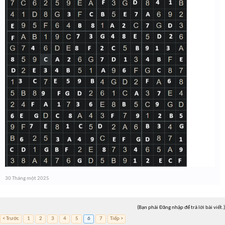
30 Tháng một 2025
(Bạn phải Đăng nhập để trả lời bài viết.)
< Trước
1
2
3
4
5
6
7
Tiếp >