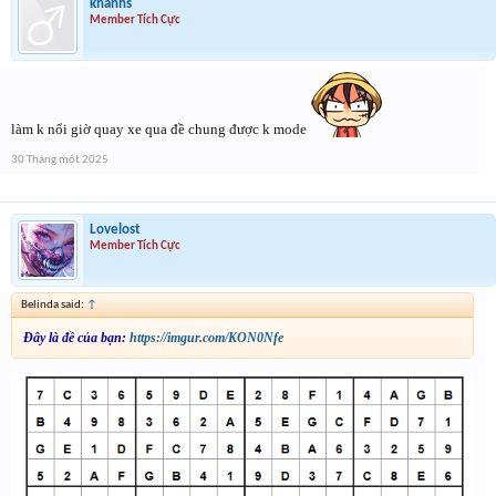
khanhs
Member Tích Cực
làm k nổi giờ quay xe qua đề chung được k mode
30 Tháng một 2025
Lovelost
Member Tích Cực
Belinda said:
↑
Đây là đề của bạn:
https://imgur.com/KON0Nfe