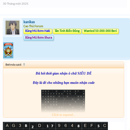
30 Tháng một 2025
kanikas
Cao Thủ Forum
Băng Mũ Rơm Haki
Tân Tinh Biển Đông
Wanted 50.000.000 Beri
Băng Mũ Rơm Shura
Belinda said:
↑
Đã hết thời gian nhận ô chữ SIÊU DỄ
Đây là đề cho những bạn muốn nhận code
Click to expand...