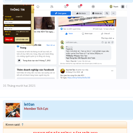
31 Tháng mười hai 2021
let0an
Member Tích Cực
Kinnn said:
↑