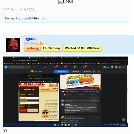
31 Tháng mười hai 2021
Eles
and
kexuixeo007
like this.
JagaanL
Độc Cô Cầu Bại
Tứ Hoàng
Chữ Ký Động
Wanted 30.000.000 Beri
33