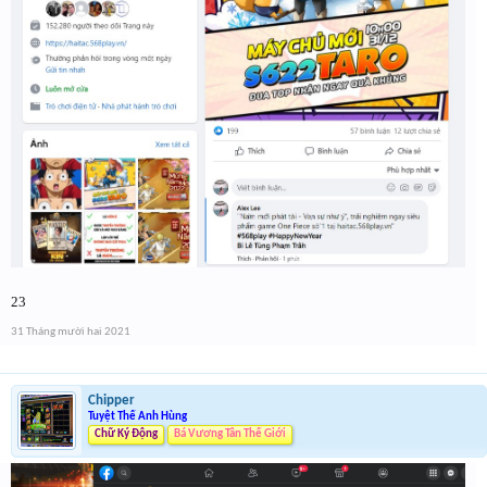
23
31 Tháng mười hai 2021
Chipper
Tuyệt Thế Anh Hùng
Chữ Ký Động
Bá Vương Tân Thế Giới