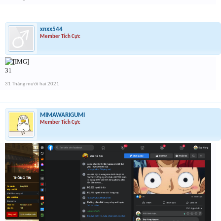
xnxx544
Member Tích Cực
31
31 Tháng mười hai 2021
MIMAWARIGUMI
Member Tích Cực