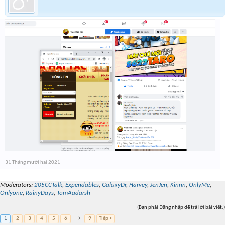
31 Tháng mười hai 2021
Moderators:
205CCTalk
,
Expendables
,
GalaxyDr
,
Harvey
,
JenJen
,
Kinnn
,
OnlyMe
,
Onlyone
,
RainyDays
,
TomAadarsh
(Bạn phải Đăng nhập để trả lời bài viết.)
1
2
3
4
5
6
→
9
Tiếp >