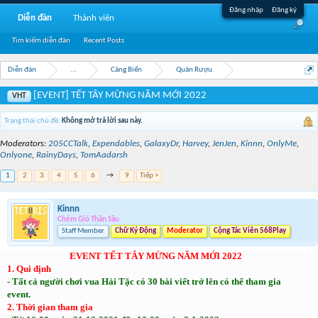
Đăng nhập
Đăng ký
Diễn đàn
Thành viên
Tìm kiếm diễn đàn
Recent Posts
Diễn đàn
...
Cảng Biển
Quán Rượu
[EVENT] TẾT TÂY MỪNG NĂM MỚI 2022
VHT
Trạng thái chủ đề:
Không mở trả lời sau này.
Moderators:
205CCTalk
,
Expendables
,
GalaxyDr
,
Harvey
,
JenJen
,
Kinnn
,
OnlyMe
,
Onlyone
,
RainyDays
,
TomAadarsh
1
2
3
4
5
6
→
9
Tiếp >
Kinnn
Chém Gió Thần Sầu
Staff Member
Chữ Ký Động
Moderator
Cộng Tác Viên 568Play
EVENT TẾT TÂY MỪNG NĂM MỚI 2022
1. Qui định
- Tất cả người chơi vua Hải Tặc có 30 bài viết trở lên có thể tham gia
event.
2. Thời gian tham gia