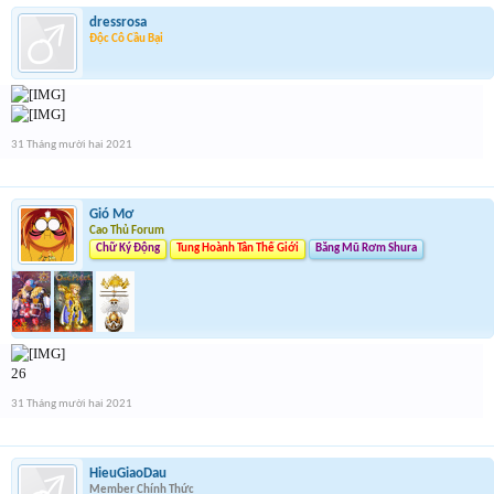
dressrosa
Độc Cô Cầu Bại
31 Tháng mười hai 2021
Gió Mơ
Cao Thủ Forum
Chữ Ký Động
Tung Hoành Tân Thế Giới
Băng Mũ Rơm Shura
26
31 Tháng mười hai 2021
HieuGiaoDau
Member Chính Thức