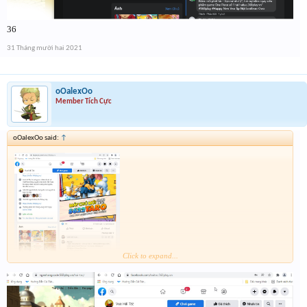
36
31 Tháng mười hai 2021
oOalexOo
Member Tích Cực
oOalexOo said:
↑
Click to expand...
23