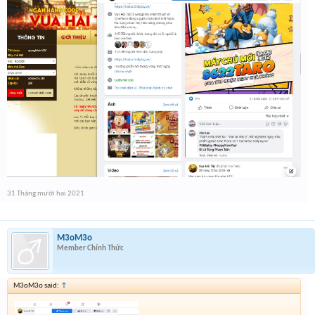
31 Tháng mười hai 2021
M3oM3o
Member Chính Thức
M3oM3o said:
↑