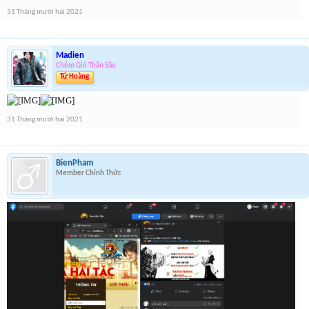
31 Tháng mười hai 2021
Madien
Chém Gió Thần Sầu
Tứ Hoàng
31 Tháng mười hai 2021
BienPham
Member Chính Thức