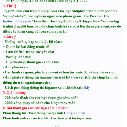
- Từ 16:00 ngày 31-12-2021 đến 12:00 ngày 3-1-2022.
3. Thể lệ
- Người chơi cmt trên fanpage Vua Hải Tặc 568play :"Năm mới phát tài -
Vạn sự như ý“, trải nghiệm ngay siêu phẩm game One Piece số 1 tại
haitac.568play.vn
" kèm theo Hashtag #568play #Happy New Year và tag
ít nhất 2 người bạn. Sau đó chụp hình lại và post lên tham gia event, sau đó
điền vào form cùng với con số may mắn.
4. Lưu ý
- Những trường hợp sai hoặc lỗi cần :
+ Quote lại bài đăng trước đó
+ Làm thiếu 1 trong các yêu cầu
+ Post lại ảnh mới
+ 1 ip chỉ được tham gia event 1 lần
- Ảnh phải to rõ.
- Các hành vi spam, phá hoại event sẽ ban tùy mức độ và loại bỏ event.
- Ảnh phải rõ thông tin ingame bên trái ID + Server (Có thể chụp kèm với
thông tin trên nganhangcode).
- Cách post đúng thông tin ingame xem chi tiết tại :
đây
5. Giải thưởng
- 200 code dành cho các bạn tham gia sớm nhất
- 2000 vàng quay số dành cho 6 bạn may mắn
6. Bài tham gia của các bạn gồm 2 phần :
Phần thông tin : Post thông tin tại link
Google Form
Phần hình ảnh và câu trả lời : Các bạn post tại topic này