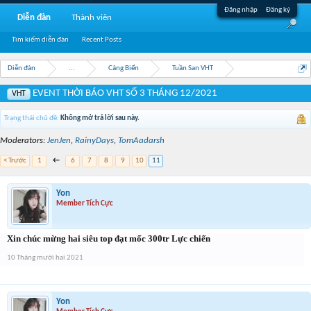
Đăng nhập
Đăng ký
Diễn đàn
Thành viên
Tìm kiếm diễn đàn
Recent Posts
Diễn đàn
...
Cảng Biển
Tuần San VHT
EVENT THỜI BÁO VHT SỐ 3 THÁNG 12/2021
VHT
Trạng thái chủ đề:
Không mở trả lời sau này.
Moderators:
JenJen
,
RainyDays
,
TomAadarsh
< Trước
1
←
6
7
8
9
10
11
Yon
Member Tích Cực
Xin chúc mừng hai siêu top đạt mốc 300tr Lực chiến
10 Tháng mười hai 2021
Yon