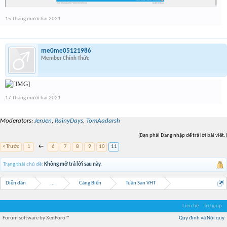
15 Tháng mười hai 2021
me0me05121986
Member Chính Thức
17 Tháng mười hai 2021
Moderators:
JenJen
,
RainyDays
,
TomAadarsh
(Bạn phải Đăng nhập để trả lời bài viết.)
< Trước
1
←
6
7
8
9
10
11
Trạng thái chủ đề:
Không mở trả lời sau này.
Diễn đàn
...
Cảng Biển
Tuần San VHT
Liên hệ
Trợ giúp
Forum software by XenForo™
Quy định và Nội quy