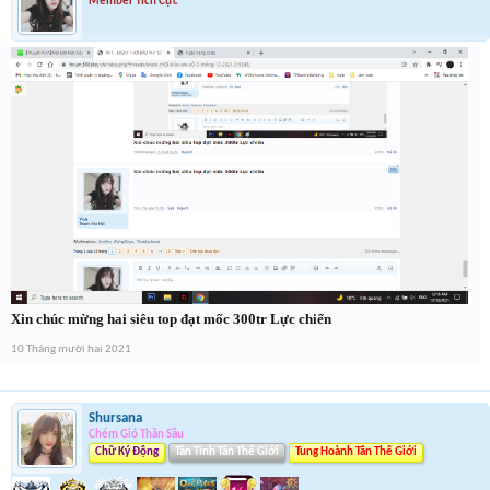
Member Tích Cực
Xin chúc mừng hai siêu top đạt mốc 300tr Lực chiến
10 Tháng mười hai 2021
Shursana
Chém Gió Thần Sầu
Chữ Ký Động
Tân Tinh Tân Thế Giới
Tung Hoành Tân Thế Giới