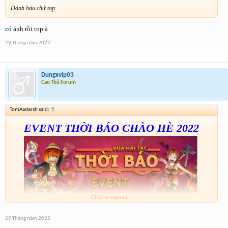
Đánh báu chứ top
có ảnh rồi top à
29 Tháng năm 2022
Dungxvip03
Cao Thủ Forum
TomAadarsh said:
↑
EVENT THỜI BÁO CHÀO HÈ 2022
Click to expand...
Thể lệ tham gia:
29 Tháng năm 2022