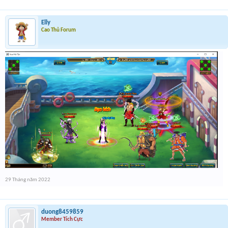
1. Đối tượng
- Tất cả người chơi VHT568 có 30 bài viết trở lên trên diễn
đàn
Elly
Cao Thủ Forum
2. Quy Định
- Chấp nhận tối đa 2 tài khoản cùng IP tham gia event.
- Không chấp nhận một tài khoản game tham gia bằng nhiều
tài khoản diễn đàn.
3. Phần thưởng
-
200 code cho 200 người tham gia sớm nhất.
-
1 giải đặc biệt cho người đăng bài nhanh nhất 3kv , 3 giải
nhất 2kv/1 giải cho 3 người đăng bài tiếp theo sau người thứ
nhất (giải đặc biệt và nhất không được quay số nữa), 17 giải
khuyến khích 1kv/1 giải quay ngẫu nhiên theo thứ tự điền
from thông tin.
(Đơn giản là nếu bạn không phải 200 người
post ảnh sớm nhất để nhận code, thì bạn vẫn có cơ hội trúng
giải vàng vì vậy hãy cố gắng tham gia biết đâu bạn là người
may mắn trúng vàng)
29 Tháng năm 2022
4. Thời gian tham gia
- Từ 21h00 ngày 29/5/2022 đến 24h ngày 3/6/2022 (các bài
tham gia trước hoặc sau thời gian quy định sẽ bị loại)
duong8459859
- Thời gian công bố kết quả ngày 10/6/2022
, thời gian phát
Member Tích Cực
thưởng thông báo sau.