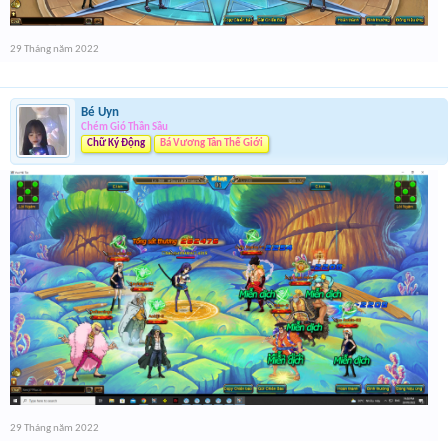
29 Tháng năm 2022
Bé Uyn
Chém Gió Thần Sầu
Chữ Ký Động
Bá Vương Tân Thế Giới
29 Tháng năm 2022