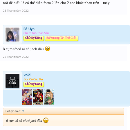
nói dễ hiểu là có thể điền form 2 lần cho 2 acc khác nhau trên 1 máy
28 Tháng năm 2022
Bé Uyn
Chém Gió Thần Sầu
Chữ Ký Động
Bá Vương Tân Thế Giới
ở cụm tớ có ai có jack đâu
28 Tháng năm 2022
Void
Độc Cô Cầu Bại
Chữ Ký Động
Bé Uyn said:
↑
ở cụm tớ có ai có jack đâu