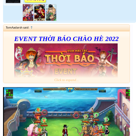
TomAadarsh said:
↑
EVENT THỜI BÁO CHÀO HÈ 2022
Click to expand...
Thể lệ tham gia:
1. Đối tượng
- Tất cả người chơi VHT568 có 30 bài viết trở lên trên diễn
đàn
2. Quy Định
- Chấp nhận tối đa 2 tài khoản cùng IP tham gia event.
- Không chấp nhận một tài khoản game tham gia bằng nhiều