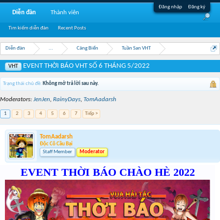
Đăng nhập
Đăng ký
Diễn đàn
Thành viên
Tìm kiếm diễn đàn
Recent Posts
Diễn đàn
...
Cảng Biển
Tuần San VHT
EVENT THỜI BÁO VHT SỐ 6 THÁNG 5/2022
VHT
Trạng thái chủ đề:
Không mở trả lời sau này.
Moderators:
JenJen
,
RainyDays
,
TomAadarsh
1
2
3
4
5
6
7
Tiếp >
TomAadarsh
Độc Cô Cầu Bại
Staff Member
Moderator
EVENT THỜI BÁO CHÀO HÈ 2022