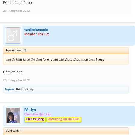
Đánh báu chứ top
28 Tháng năm 2022
tanjirokamado
Member Tích Cực
JagaanL said:
↑
nói dễ hiểu là có thể điền form 2 lần cho 2 acc khác nhau trên 1 máy
Cảm ơn bạn
28 Tháng năm 2022
JagaanL
thích bài này.
Bé Uyn
Chém Gió Thần Sầu
Chữ Ký Động
Bá Vương Tân Thế Giới
Void said:
↑