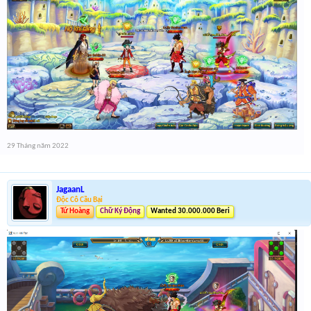
29 Tháng năm 2022
JagaanL
Độc Cô Cầu Bại
Tứ Hoàng
Chữ Ký Động
Wanted 30.000.000 Beri