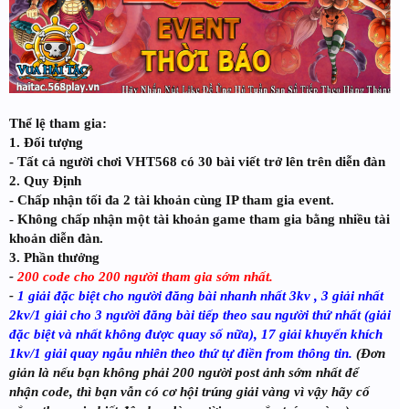
Thể lệ tham gia:
1. Đối tượng
- Tất cả người chơi VHT568 có 30 bài viết trở lên trên diễn đàn
2. Quy Định
- Chấp nhận tối đa 2 tài khoản cùng IP tham gia event.
- Không chấp nhận một tài khoản game tham gia bằng nhiều tài
khoản diễn đàn.
3. Phần thưởng
-
200 code cho 200 người tham gia sớm nhất.
-
1 giải đặc biệt cho người đăng bài nhanh nhất 3kv , 3 giải nhất
2kv/1 giải cho 3 người đăng bài tiếp theo sau người thứ nhất (giải
đặc biệt và nhất không được quay số nữa), 17 giải khuyến khích
1kv/1 giải quay ngẫu nhiên theo thứ tự điền from thông tin.
(Đơn
giản là nếu bạn không phải 200 người post ảnh sớm nhất để
nhận code, thì bạn vẫn có cơ hội trúng giải vàng vì vậy hãy cố