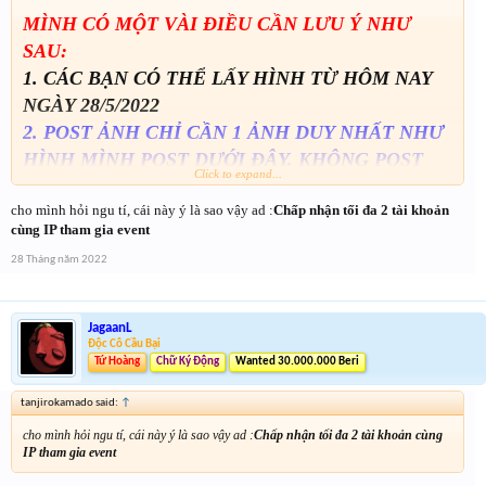
MÌNH CÓ MỘT VÀI ĐIỀU CẦN LƯU Ý NHƯ
SAU:
1. CÁC BẠN CÓ THỂ LẤY HÌNH TỪ HÔM NAY
NGÀY 28/5/2022
2. POST ẢNH CHỈ CẦN 1 ẢNH DUY NHẤT NHƯ
HÌNH MÌNH POST DƯỚI ĐÂY, KHÔNG POST
Click to expand...
ẢNH THÔNG TIN TÀI KHOẢN VÌ MÌNH KO
cho mình hỏi ngu tí, cái này ý là sao vậy ad :
Chấp nhận tối đa 2 tài khoản
YÊU CẦU.
cùng IP tham gia event
3. NẾU BẠN SỬ DỤNG PHOTOSHOP GHÉP
28 Tháng năm 2022
ẢNH MÌNH CHECK MÀ PHÁT HIỆN SẼ LOẠI.
4. SAU KHI POST ẢNH MỚI ĐƯỢC ĐIỀN FROM
THÔNG TIN
JagaanL
Độc Cô Cầu Bại
5. HÌNH MẪU
Tứ Hoàng
Chữ Ký Động
Wanted 30.000.000 Beri
tanjirokamado said:
↑
cho mình hỏi ngu tí, cái này ý là sao vậy ad :
Chấp nhận tối đa 2 tài khoản cùng
IP tham gia event