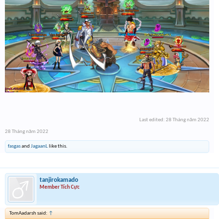
Last edited:
28 Tháng năm 2022
28 Tháng năm 2022
fasgas
and
JagaanL
like this.
tanjirokamado
Member Tích Cực
TomAadarsh said:
↑