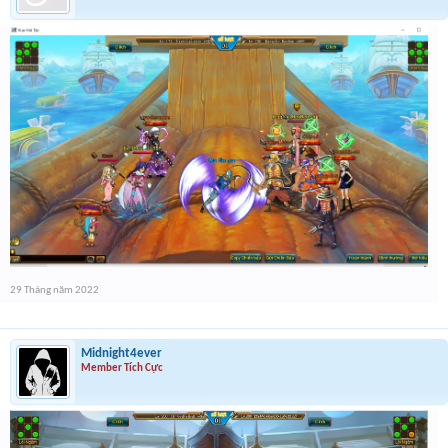
5. Thể lệ:
-
Trong thời gian event người chơi tham gia tấn công người
chơi khác có SIÊU TƯỚNG JACK HẠN HÁN
và post ảnh
qua topic tham gia event, kết hợp điền from thông tin.
6. Note
- Post ảnh phải hiện rõ, không mình sẽ loại.
- Thông tin tham gia event cần chính xác đầy đủ, nếu sai sẽ bị
loại
- Các hành vi spam, phá hoại event sẽ bị ban tuỳ mức độ
- Mod sẽ là người đưa ra quyết định cuối cùng nếu có tranh
chấp.
7. Link tham gia event
:
https://forms.gle/scEMmndQ9zLpMuC6A
29 Tháng năm 2022
Midnight4ever
Member Tích Cực