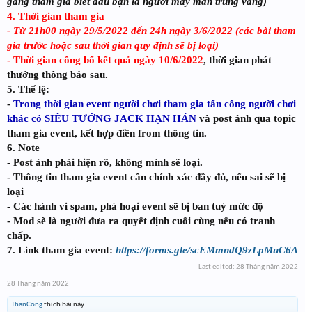
gắng tham gia biết đâu bạn là người may mắn trúng vàng)
4. Thời gian tham gia
- Từ 21h00 ngày 29/5/2022 đến 24h ngày 3/6/2022 (các bài tham
gia trước hoặc sau thời gian quy định sẽ bị loại)
- Thời gian công bố kết quả ngày 10/6/2022
, thời gian phát
thưởng thông báo sau.
5. Thể lệ:
-
Trong thời gian event người chơi tham gia tấn công người chơi
khác có SIÊU TƯỚNG JACK HẠN HÁN
và post ảnh qua topic
tham gia event, kết hợp điền from thông tin.
6. Note
- Post ảnh phải hiện rõ, không mình sẽ loại.
- Thông tin tham gia event cần chính xác đầy đủ, nếu sai sẽ bị
loại
- Các hành vi spam, phá hoại event sẽ bị ban tuỳ mức độ
- Mod sẽ là người đưa ra quyết định cuối cùng nếu có tranh
chấp.
7. Link tham gia event
:
https://forms.gle/scEMmndQ9zLpMuC6A
Last edited:
28 Tháng năm 2022
28 Tháng năm 2022
ThanCong
thích bài này.