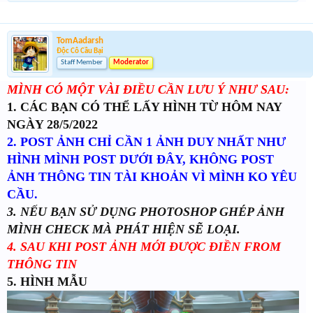
TomAadarsh
Độc Cô Cầu Bại
Staff Member
Moderator
MÌNH CÓ MỘT VÀI ĐIỀU CẦN LƯU Ý NHƯ SAU:
1. CÁC BẠN CÓ THỂ LẤY HÌNH TỪ HÔM NAY
NGÀY 28/5/2022
2. POST ẢNH CHỈ CẦN 1 ẢNH DUY NHẤT NHƯ
HÌNH MÌNH POST DƯỚI ĐÂY, KHÔNG POST
ẢNH THÔNG TIN TÀI KHOẢN VÌ MÌNH KO YÊU
CẦU.
3. NẾU BẠN SỬ DỤNG PHOTOSHOP GHÉP ẢNH
MÌNH CHECK MÀ PHÁT HIỆN SẼ LOẠI.
4. SAU KHI POST ẢNH MỚI ĐƯỢC ĐIỀN FROM
THÔNG TIN
5. HÌNH MẪU