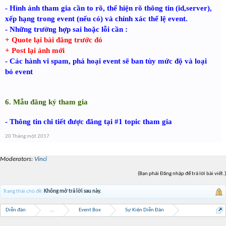
- Hình ảnh tham gia cần to rõ, thể hiện rõ thông tin (id,server),
xếp hạng trong event (nếu có) và chính xác thể lệ event.
- Những trường hợp sai hoặc lỗi cần :
+ Quote lại bài đăng trước đó
+ Post lại ảnh mới
- Các hành vi spam, phá hoại event sẽ ban tùy mức độ và loại
bỏ event
6. Mẫu đăng ký tham gia
- Thông tin chi tiết được đăng tại #1 topic tham gia
20 Tháng một 2017
Moderators:
Vinci
(Bạn phải Đăng nhập để trả lời bài viết.)
Trạng thái chủ đề:
Không mở trả lời sau này.
Diễn đàn
...
Event Box
Sự Kiện Diễn Đàn