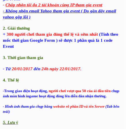
-
Chấp nhận tối đa 2 tài khoản cùng IP tham gia event
- Không nhận email Yahoo tham gia event ( Do gần đây email
yahoo gặp lỗi )
2. Giải thưởng
+
300 người chơi tham gia đúng thể lệ và sớm nhất
(Tính theo
mốc thời gian Google Form ) sẽ được 1 phần quà là 1 code
Event
3. Thời gian tham gia
- Từ
20/01/2017
đến
24h ngày 22/01/2017.
4. Thể lệ
-Trong giao diện hoạt động,
người chơi vượt qua 50 của ải đầu tiên
chụp
ảnh màn hình ingame hoạt động đăng lên diễn đàn nhận thưởng.
- Hình ảnh tham gia chụp bằng
website rõ phần ID và tên Server
(Tab bên
trái)
5. Lưu ý