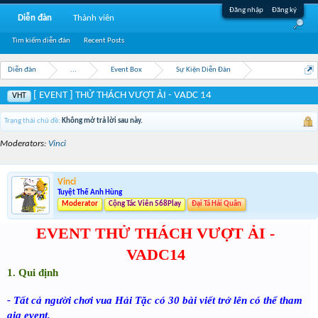
Đăng nhập
Đăng ký
Diễn đàn
Thành viên
Tìm kiếm diễn đàn
Recent Posts
Diễn đàn
...
Event Box
Sự Kiện Diễn Đàn
[ EVENT ] THỬ THÁCH VƯỢT ẢI - VADC 14
VHT
Trạng thái chủ đề:
Không mở trả lời sau này.
Moderators:
Vinci
Vinci
Tuyệt Thế Anh Hùng
Moderator
Cộng Tác Viên 568Play
Đại Tá Hải Quân
EVENT THỬ THÁCH VƯỢT ẢI -
VADC14
1. Qui định
- Tất cả người chơi vua Hải Tặc có 30 bài viết trở lên có thể tham
gia event.