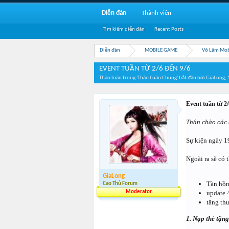
Diễn đàn
Thành viên
Tìm kiếm diễn đàn
Recent Posts
Diễn đàn
MOBILE GAME
Võ Lâm Mob
EVENT TUẦN TỪ 2/6 ĐẾN 9/6
Thảo luận trong '
Thảo Luận Chung
' bắt đầu bởi
GiaLong
,
Event tuần từ 2/
Thân chào các 
Sự kiện ngày 19
Ngoài ra sẽ có 
GiaLong
Tàn hồn
Cao Thủ Forum
Moderator
update 
tăng th
1. Nạp thẻ tặn