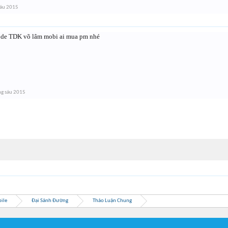
sáu 2015
 code TDK võ lâm mobi ai mua pm nhé
ng sáu 2015
ile
Đại Sảnh Đường
Thảo Luận Chung