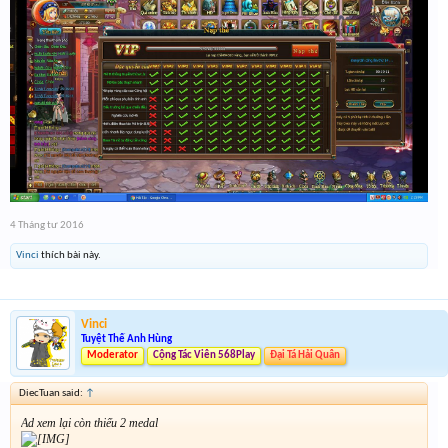
4 Tháng tư 2016
Vinci
thích bài này.
Vinci
Tuyệt Thế Anh Hùng
Moderator
Cộng Tác Viên 568Play
Đại Tá Hải Quân
DiecTuan said:
↑
Ad xem lại còn thiếu 2 medal