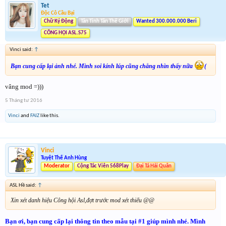
Tet
Độc Cô Cầu Bại
Chữ Ký Động
Tân Tinh Tân Thế Giới
Wanted 300.000.000 Beri
CÔNG HỘI ASL.S75
Vinci said:
↑
Bạn cung cấp lại ảnh nhé. Mình soi kính lúp cũng chẳng nhìn thấy nữa
(
vâng mod =)))
5 Tháng tư 2016
Vinci
and
FAIZ
like this.
Vinci
Tuyệt Thế Anh Hùng
Moderator
Cộng Tác Viên 568Play
Đại Tá Hải Quân
ASL Hề said:
↑
Xin xét danh hiệu Công hội Asl,đợt trước mod xét thiếu @@
Bạn ơi, bạn cung cấp lại thông tin theo mẫu tại #1 giúp mình nhé. Mình