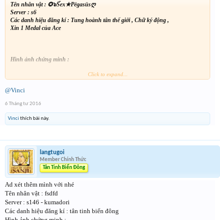
Tên nhân vật : ✪๖ۜSex★Pëgasüsღ
Server : s6
Các danh hiệu đăng kí : Tung hoành tân thế giới , Chữ ký động ,
Xin 1 Medal của Ace
Hình ảnh chứng minh :
Click to expand...
@Vinci
6 Tháng tư 2016
Vinci
thích bài này.
langtugoi
Member Chính Thức
Tân Tinh Biển Đông
Ad xét thêm mình với nhé
Tên nhân vật : fsdfd
Server : s146 - kumadori
Các danh hiệu đăng kí : tân tinh biển đông
Hình ảnh chứng minh :