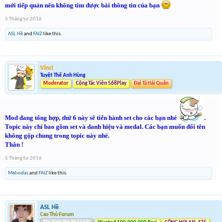
mới tiếp quản nên không tim được bài thông tin của bạn
5 Tháng tư 2016
ASL Hề
and
FAIZ
like this.
Vinci
Tuyệt Thế Anh Hùng
Moderator
Cộng Tác Viên 568Play
Đại Tá Hải Quân
Mod đang tổng hợp, thứ 6 này sẽ tiến hành set cho các bạn nhé
.
Topic này chỉ bao gồm set và danh hiệu và medal. Các bạn muốn đổi tên
không gộp chung trong topic này nhé.
Thân !
5 Tháng tư 2016
Meliodas
and
FAIZ
like this.
ASL Hề
Cao Thủ Forum