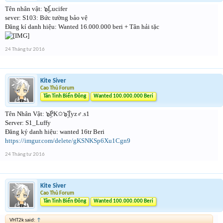
Tên nhân vật: ๖ۣۜLucifer
sever: S103: Bức tường bảo vệ
Đăng kí danh hiệu: Wanted 16.000.000 beri + Tân hải tặc
24 Tháng tư 2016
Kite Siver
Cao Thủ Forum
Tân Tinh Biển Đông
Wanted 100.000.000 Beri
Tên Nhân Vật: ๖ۣۜPK✩๖ۣۜTyz♂.s1
Server: S1_Luffy
Đăng ký danh hiệu: wanted 16tr Beri
https://imgur.com/delete/gKSNKSp6Xu1Cgn9
24 Tháng tư 2016
Kite Siver
Cao Thủ Forum
Tân Tinh Biển Đông
Wanted 100.000.000 Beri
VHT2k said:
↑