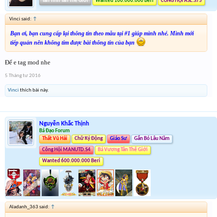
Tân Tinh Tân Thế Giới
Wanted 100.000.000 Beri
CÔNG HỘI ASL.S75
Vinci said:
↑
Bạn ơi, bạn cung cấp lại thông tin theo mẫu tại #1 giúp mình nhé. Mình mới
tiếp quản nên không tim được bài thông tin của bạn
Để e tag mod nhe
5 Tháng tư 2016
Vinci
thích bài này.
Nguyễn Khắc Thịnh
Bá Đạo Forum
Thất Vũ Hải
Chữ Ký Động
Giáo Sư
Gắn Bó Lâu Năm
Công Hội MANUTD.S4
Bá Vương Tân Thế Giới
Wanted 600.000.000 Beri
Aladanh_363 said:
↑