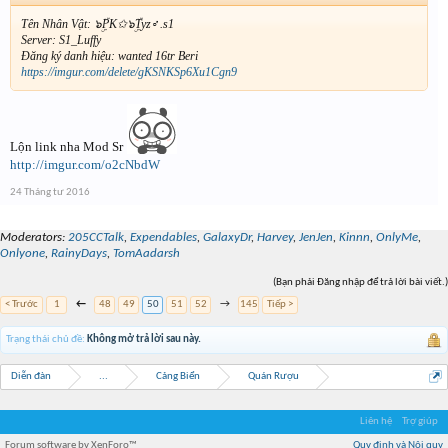
Tên Nhân Vật: ๖ۣۜPK✩๖ۣۜTyz♂.s1
Server: S1_Luffy
Đăng ký danh hiệu: wanted 16tr Beri
https://imgur.com/delete/gKSNKSp6Xu1Cgn9
Lộn link nha Mod Sr
http://imgur.com/o2cNbdW
24 Tháng tư 2016
Moderators:
205CCTalk
,
Expendables
,
GalaxyDr
,
Harvey
,
JenJen
,
Kinnn
,
OnlyMe
,
Onlyone
,
RainyDays
,
TomAadarsh
(Bạn phải Đăng nhập để trả lời bài viết.)
< Trước
1
←
48
49
50
51
52
→
145
Tiếp >
Trạng thái chủ đề:
Không mở trả lời sau này.
Diễn đàn
...
Cảng Biển
Quán Rượu
Liên hệ
Trợ giúp
Forum software by XenForo™
Quy định và Nội quy