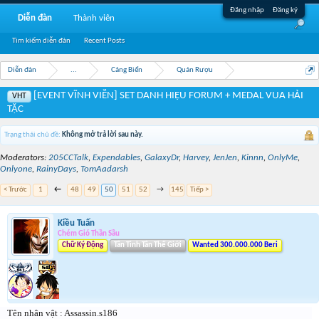
Đăng nhập
Đăng ký
Diễn đàn
Thành viên
Tìm kiếm diễn đàn
Recent Posts
Diễn đàn
...
Cảng Biển
Quán Rượu
[EVENT VĨNH VIỄN] SET DANH HIỆU FORUM + MEDAL VUA HẢI
VHT
TẶC
Trạng thái chủ đề:
Không mở trả lời sau này.
Moderators:
205CCTalk
,
Expendables
,
GalaxyDr
,
Harvey
,
JenJen
,
Kinnn
,
OnlyMe
,
Onlyone
,
RainyDays
,
TomAadarsh
< Trước
1
←
48
49
50
51
52
→
145
Tiếp >
Kiều Tuấn
Chém Gió Thần Sầu
Chữ Ký Động
Tân Tinh Tân Thế Giới
Wanted 300.000.000 Beri
Tên nhân vật : Assassin.s186