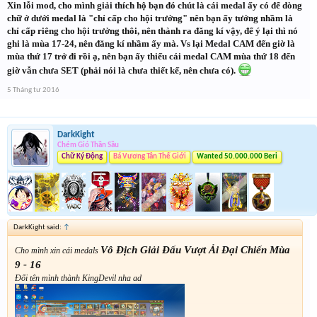
Xin lỗi mod, cho mình giải thích hộ bạn đó chút là cái medal ấy có để dòng
chữ ở dưới medal là "chỉ cấp cho hội trưởng" nên bạn ấy tưởng nhầm là
chỉ cấp riêng cho hội trưởng thôi, nên thành ra đăng kí vậy, để ý lại thì nó
ghi là mùa 17-24, nên đăng kí nhầm ấy mà. Vs lại Medal CAM đến giờ là
mùa thứ 17 trở đi rồi ạ, nên bạn ấy thiếu cái medal CAM mùa thứ 18 đến
giờ vẫn chưa SET (phải nói là chưa thiết kế, nên chưa có).
5 Tháng tư 2016
DarkKight
Chém Gió Thần Sầu
Chữ Ký Động
Bá Vương Tân Thế Giới
Wanted 50.000.000 Beri
DarkKight said:
↑
Vô Địch Giải Đấu Vượt Ải Đại Chiến Mùa
Cho mình xin cái medals
9 - 16
Đổi tên mình thành KingDevil nha ad