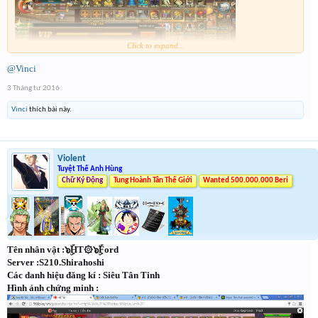
Click to expand...
@Vinci
3 Tháng tư 2016
Vinci
thích bài này.
Violent
Tuyệt Thế Anh Hùng
Chữ Ký Động
Tung Hoành Tân Thế Giới
Wanted 500.000.000 Beri
Tên nhân vật :๖ۣۜHT۞๖ۣۜFord
Server :S210.Shirahoshi
Các danh hiệu đăng kí : Siêu Tân Tinh
Hình ảnh chứng minh :