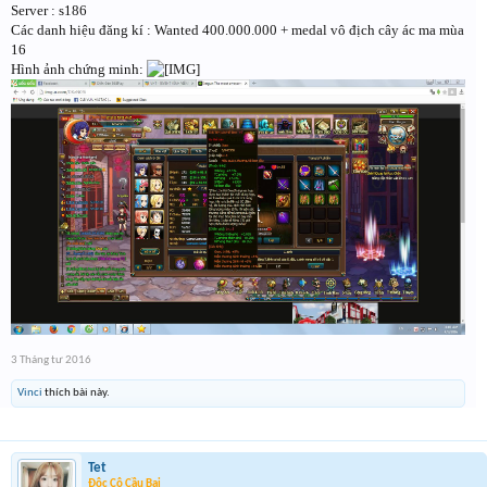
Server : s186
Các danh hiệu đăng kí : Wanted 400.000.000 + medal vô địch cây ác ma mùa
16
Hình ảnh chứng minh:
3 Tháng tư 2016
Vinci
thích bài này.
Tet
Độc Cô Cầu Bại