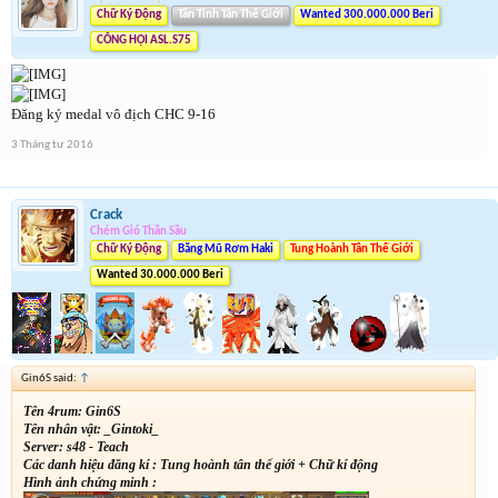
Chữ Ký Động
Tân Tinh Tân Thế Giới
Wanted 300.000.000 Beri
CÔNG HỘI ASL.S75
Đăng ký medal vô địch CHC 9-16
3 Tháng tư 2016
Crack
Chém Gió Thần Sầu
Chữ Ký Động
Băng Mũ Rơm Haki
Tung Hoành Tân Thế Giới
Wanted 30.000.000 Beri
Gin6S said:
↑
Tên 4rum: Gin6S
Tên nhân vật: _Gintoki_
Server: s48 - Teach
Các danh hiệu đăng kí : Tung hoành tân thế giới + Chữ kí động
Hình ảnh chứng minh :