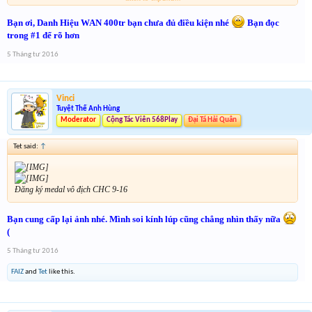
Bạn ơi, Danh Hiệu WAN 400tr bạn chưa đủ điều kiện nhé
Bạn đọc
trong #1 để rõ hơn
5 Tháng tư 2016
Vinci
Tuyệt Thế Anh Hùng
Moderator
Cộng Tác Viên 568Play
Đại Tá Hải Quân
Tet said:
↑
Đăng ký medal vô địch CHC 9-16
Bạn cung cấp lại ảnh nhé. Mình soi kính lúp cũng chẳng nhìn thấy nữa
(
5 Tháng tư 2016
FAIZ
and
Tet
like this.