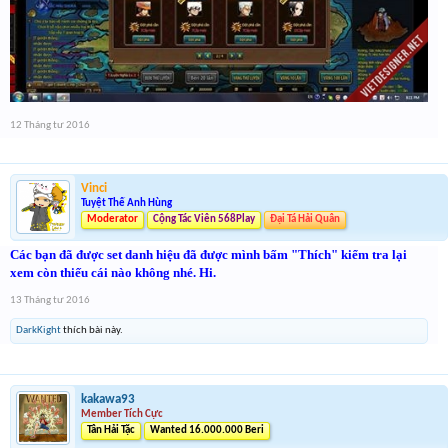
12 Tháng tư 2016
Vinci
Tuyệt Thế Anh Hùng
Moderator
Cộng Tác Viên 568Play
Đại Tá Hải Quân
Các bạn đã được set danh hiệu đã được mình bấm "Thích" kiểm tra lại
xem còn thiếu cái nào không nhé. Hi.
13 Tháng tư 2016
DarkKight
thích bài này.
kakawa93
Member Tích Cực
Tân Hải Tặc
Wanted 16.000.000 Beri