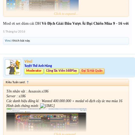
Click to expand...
Mod ơi set dùm cái DH
Vô Địch Giải Đấu Vượt Ải Đại Chiến Mùa 9 - 16 với
5 Tháng tư 2016
Vinci
thích bài này.
Vinci
Tuyệt Thế Anh Hùng
Moderator
Cộng Tác Viên 568Play
Đại Tá Hải Quân
Kiều Tuấn said:
↑
Tên nhân vật : Assassin.s186
Server : s186
Các danh hiệu đăng kí : Wanted 400.000.000 + medal vô địch cây ác ma mùa 16
Hình ảnh chứng minh:
Click to expand...