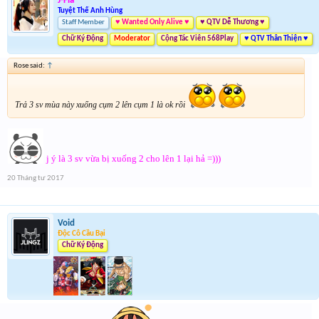
J-Fla
Tuyệt Thế Anh Hùng
Staff Member
♥ Wanted Only Alive ♥
♥ QTV Dễ Thương ♥
Chữ Ký Động
Moderator
Cộng Tác Viên 568Play
♥ QTV Thân Thiện ♥
Rose said:
↑
Trả 3 sv mùa này xuống cụm 2 lên cụm 1 là ok rồi
j ý là 3 sv vừa bị xuống 2 cho lên 1 lại hả =)))
20 Tháng tư 2017
Void
Độc Cô Cầu Bại
Chữ Ký Động