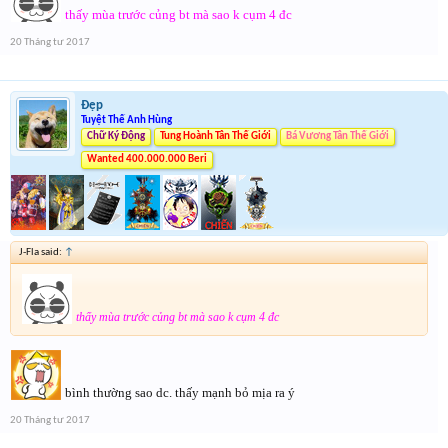
thấy mùa trước củng bt mà sao k cụm 4 đc
20 Tháng tư 2017
Đẹp
Tuyệt Thế Anh Hùng
Chữ Ký Động
Tung Hoành Tân Thế Giới
Bá Vương Tân Thế Giới
Wanted 400.000.000 Beri
J-Fla said:
↑
thấy mùa trước củng bt mà sao k cụm 4 đc
bình thường sao dc. thấy mạnh bỏ mịa ra ý
20 Tháng tư 2017