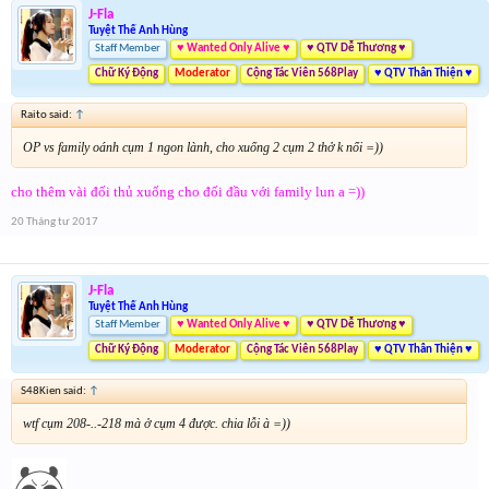
J-Fla
Tuyệt Thế Anh Hùng
Staff Member
♥ Wanted Only Alive ♥
♥ QTV Dễ Thương ♥
Chữ Ký Động
Moderator
Cộng Tác Viên 568Play
♥ QTV Thân Thiện ♥
Raito said:
↑
OP vs family oánh cụm 1 ngon lành, cho xuống 2 cụm 2 thở k nổi =))
cho thêm vài đối thủ xuống cho đối đầu với family lun a =))
20 Tháng tư 2017
J-Fla
Tuyệt Thế Anh Hùng
Staff Member
♥ Wanted Only Alive ♥
♥ QTV Dễ Thương ♥
Chữ Ký Động
Moderator
Cộng Tác Viên 568Play
♥ QTV Thân Thiện ♥
S48Kien said:
↑
wtf cụm 208-..-218 mà ở cụm 4 được. chia lỗi à =))