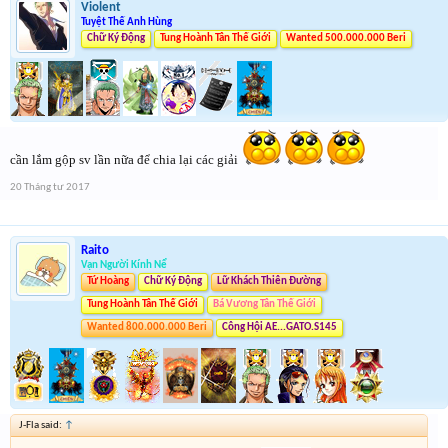
Violent
Tuyệt Thế Anh Hùng
Chữ Ký Động
Tung Hoành Tân Thế Giới
Wanted 500.000.000 Beri
cần lắm gộp sv lần nữa để chia lại các giải
20 Tháng tư 2017
Raito
Vạn Người Kính Nể
Tứ Hoàng
Chữ Ký Động
Lữ Khách Thiên Đường
Tung Hoành Tân Thế Giới
Bá Vương Tân Thế Giới
Wanted 800.000.000 Beri
Công Hội AE...GATO.S145
J-Fla said:
↑