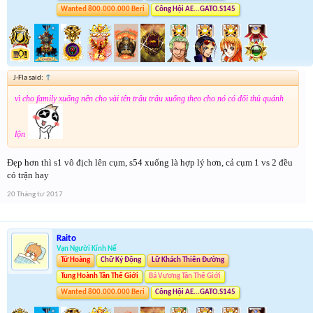
Wanted 800.000.000 Beri
Công Hội AE...GATO.S145
J-Fla said:
↑
vì cho family xuống nên cho vài tên trâu trâu xuống theo cho nó có đối thủ quánh
lộn
Đẹp hơn thì s1 vô địch lên cụm, s54 xuống là hợp lý hơn, cả cụm 1 vs 2 đều
có trận hay
20 Tháng tư 2017
Raito
Vạn Người Kính Nể
Tứ Hoàng
Chữ Ký Động
Lữ Khách Thiên Đường
Tung Hoành Tân Thế Giới
Bá Vương Tân Thế Giới
Wanted 800.000.000 Beri
Công Hội AE...GATO.S145