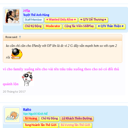
J-Fla
Tuyệt Thế Anh Hùng
Staff Member
♥ Wanted Only Alive ♥
♥ QTV Dễ Thương ♥
Chữ Ký Động
Moderator
Cộng Tác Viên 568Play
♥ QTV Thân Thiện ♥
Rose said:
↑
ko cần chỉ cần cho FAmily với OP lên là đc vì 2 G đấy vẫn mạnh hơn so với cụm 2
rồi
vì cho family xuống nên cho vài tên trâu trâu xuống theo cho nó có đối thủ
quánh lộn
20 Tháng tư 2017
Raito
Vạn Người Kính Nể
Tứ Hoàng
Chữ Ký Động
Lữ Khách Thiên Đường
Tung Hoành Tân Thế Giới
Bá Vương Tân Thế Giới