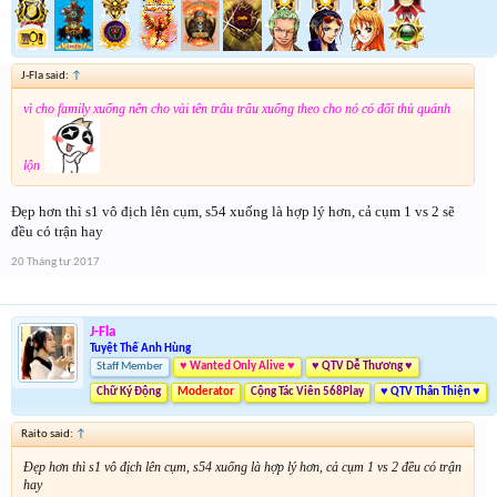
J-Fla said:
↑
vì cho family xuống nên cho vài tên trâu trâu xuống theo cho nó có đối thủ quánh
lộn
Đẹp hơn thì s1 vô địch lên cụm, s54 xuống là hợp lý hơn, cả cụm 1 vs 2 sẽ
đều có trận hay
20 Tháng tư 2017
J-Fla
Tuyệt Thế Anh Hùng
Staff Member
♥ Wanted Only Alive ♥
♥ QTV Dễ Thương ♥
Chữ Ký Động
Moderator
Cộng Tác Viên 568Play
♥ QTV Thân Thiện ♥
Raito said:
↑
Đẹp hơn thì s1 vô địch lên cụm, s54 xuống là hợp lý hơn, cả cụm 1 vs 2 đều có trận
hay