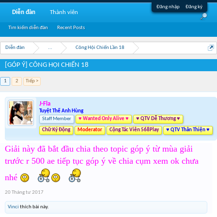
Đăng nhập
Đăng ký
Diễn đàn
Thành viên
Tìm kiếm diễn đàn
Recent Posts
Diễn đàn
...
Công Hội Chiến Lần 18
[GÓP Ý] CÔNG HỘI CHIẾN 18
1
2
Tiếp >
J-Fla
Tuyệt Thế Anh Hùng
Staff Member
♥ Wanted Only Alive ♥
♥ QTV Dễ Thương ♥
Chữ Ký Động
Moderator
Cộng Tác Viên 568Play
♥ QTV Thân Thiện ♥
Giải này đã bắt đầu chia theo topic góp ý từ mùa giải
trước r 500 ae tiếp tục góp ý về chia cụm xem ok chưa
nhé
20 Tháng tư 2017
Vinci
thích bài này.