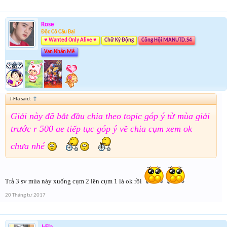
Rose
Độc Cô Cầu Bại
♥ Wanted Only Alive ♥
Chữ Ký Động
Công Hội MANUTD.S4
Vạn Nhân Mê
J-Fla said:
↑
Giải này đã bắt đầu chia theo topic góp ý từ mùa giải
trước r 500 ae tiếp tục góp ý về chia cụm xem ok
chưa nhé
Trả 3 sv mùa này xuống cụm 2 lên cụm 1 là ok rồi
20 Tháng tư 2017