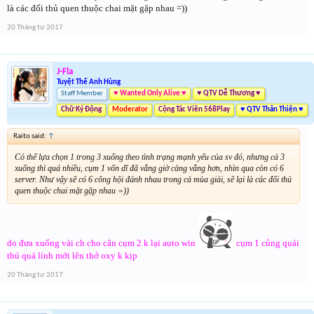
là các đối thủ quen thuộc chai mặt gặp nhau =))
20 Tháng tư 2017
J-Fla
Tuyệt Thế Anh Hùng
Staff Member
♥ Wanted Only Alive ♥
♥ QTV Dễ Thương ♥
Chữ Ký Động
Moderator
Cộng Tác Viên 568Play
♥ QTV Thân Thiện ♥
Raito said:
↑
Có thể lựa chọn 1 trong 3 xuống theo tình trạng mạnh yếu của sv đó, nhưng cả 3
xuống thì quá nhiều, cụm 1 vốn dĩ đã vắng giờ càng vắng hơn, nhìn qua còn có 6
server. Như vậy sẽ có 6 công hội đánh nhau trong cả mùa giải, sẽ lại là các đối thủ
quen thuộc chai mặt gặp nhau =))
do đưa xuống vài ch cho cân cụm 2 k lại auto win
cụm 1 củng quái
thú quá lính mới lên thở oxy k kịp
20 Tháng tư 2017