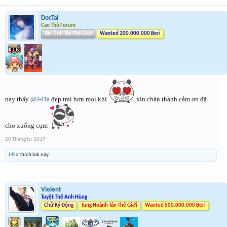
DocTai
Cao Thủ Forum
Tân Tinh Tân Thế Giới
Wanted 200.000.000 Beri
nay thấy
@J-Fla
đẹp trai hơn mọi khi
xin chân thành cảm ơn đã
cho xuống cụm
20 Tháng tư 2017
J-Fla
thích bài này.
Violent
Tuyệt Thế Anh Hùng
Chữ Ký Động
Tung Hoành Tân Thế Giới
Wanted 500.000.000 Beri