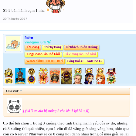
S1-2 bán hành cụm 1 nha
20 Tháng tư 2017
Raito
Vạn Người Kính Nể
Tứ Hoàng
Chữ Ký Động
Lữ Khách Thiên Đường
Tung Hoành Tân Thế Giới
Bá Vương Tân Thế Giới
Wanted 800.000.000 Beri
Công Hội AE...GATO.S145
J-Fla said:
↑
j ý là 3 sv vừa bị xuống 2 cho lên 1 lại hả =)))
Có thể lựa chọn 1 trong 3 xuống theo tình trạng mạnh yếu của sv đó, nhưng
cả 3 xuống thì quá nhiều, cụm 1 vốn dĩ đã vắng giờ càng vắng hơn, nhìn qua
còn có 6 server. Như vậy sẽ có 6 công hội đánh nhau trong cả mùa giải, sẽ lại