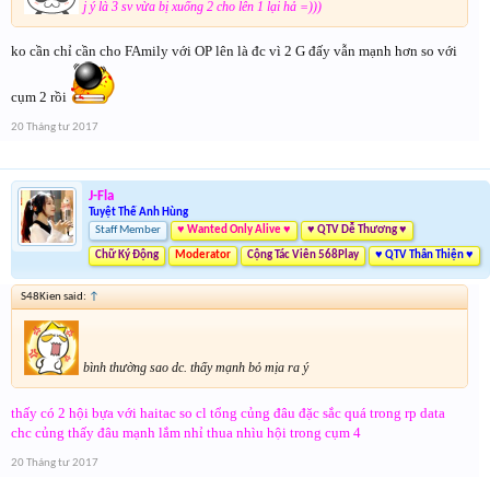
j ý là 3 sv vừa bị xuống 2 cho lên 1 lại hả =)))
ko cần chỉ cần cho FAmily với OP lên là đc vì 2 G đấy vẫn mạnh hơn so với
cụm 2 rồi
20 Tháng tư 2017
J-Fla
Tuyệt Thế Anh Hùng
Staff Member
♥ Wanted Only Alive ♥
♥ QTV Dễ Thương ♥
Chữ Ký Động
Moderator
Cộng Tác Viên 568Play
♥ QTV Thân Thiện ♥
S48Kien said:
↑
bình thường sao dc. thấy mạnh bỏ mịa ra ý
thấy có 2 hội bựa với haitac so cl tổng củng đâu đặc sắc quá trong rp data
chc củng thấy đâu mạnh lắm nhỉ thua nhìu hội trong cụm 4
20 Tháng tư 2017