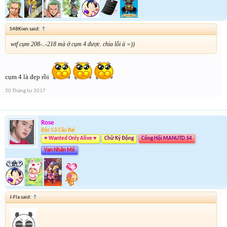
S48Kien said:
↑
wtf cụm 208-..-218 mà ở cụm 4 được. chia lỗi à =))
cụm 4 là đẹp rồi
20 Tháng tư 2017
Rose
Độc Cô Cầu Bại
♥ Wanted Only Alive ♥
Chữ Ký Động
Công Hội MANUTD.S4
Vạn Nhân Mê
J-Fla said:
↑