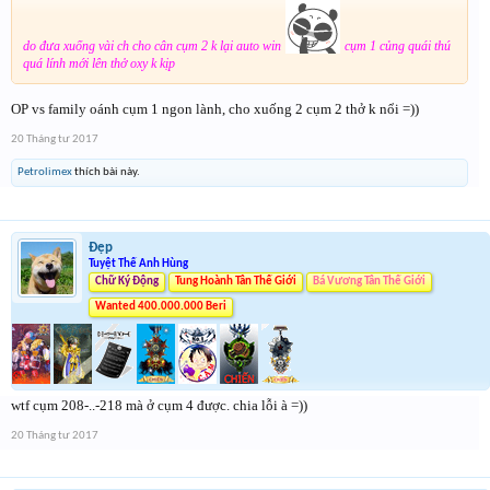
do đưa xuống vài ch cho cân cụm 2 k lại auto win
cụm 1 củng quái thú
quá lính mới lên thở oxy k kịp
OP vs family oánh cụm 1 ngon lành, cho xuống 2 cụm 2 thở k nổi =))
20 Tháng tư 2017
Petrolimex
thích bài này.
Đẹp
Tuyệt Thế Anh Hùng
Chữ Ký Động
Tung Hoành Tân Thế Giới
Bá Vương Tân Thế Giới
Wanted 400.000.000 Beri
wtf cụm 208-..-218 mà ở cụm 4 được. chia lỗi à =))
20 Tháng tư 2017