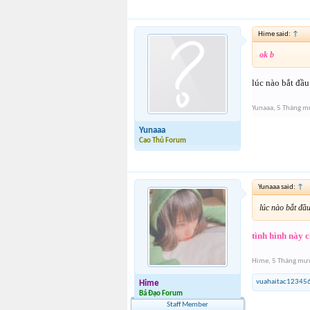
Hime said:
↑
ok b
lúc nào bắt đầu
Yunaaa
,
5 Tháng m
Yunaaa
Cao Thủ Forum
Yunaaa said:
↑
lúc nào bắt đầu
tình hình này 
Hime
,
5 Tháng mườ
vuahaitac12345
Hime
Bá Đạo Forum
Staff Member