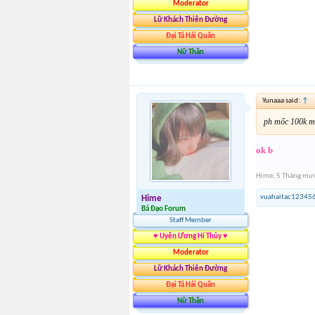
Moderator
Lữ Khách Thiên Đường
Đại Tá Hải Quân
Nữ Thần
Yunaaa said:
↑
ph mốc 100k mì
ok b
Hime
,
5 Tháng mườ
vuahaitac12345
Hime
Bá Đạo Forum
Staff Member
♥ Uyên Ương Hí Thủy ♥
Moderator
Lữ Khách Thiên Đường
Đại Tá Hải Quân
Nữ Thần