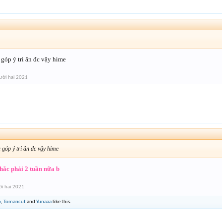
 góp ý tri ân đc vậy hime
ười hai 2021
 góp ý tri ân đc vậy hime
chắc phải 2 tuần nữa b
i hai 2021
6
,
Tomancut
and
Yunaaa
like this.