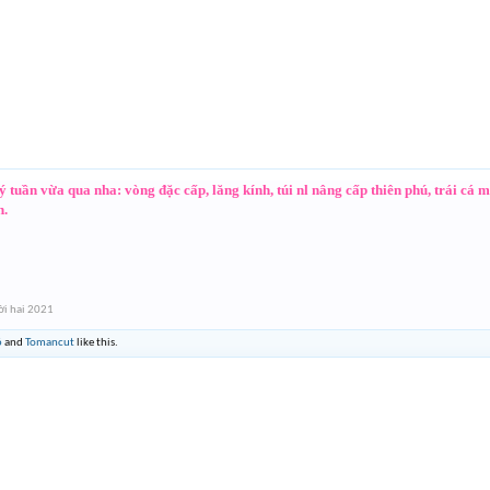
ý tuần vừa qua nha: vòng đặc cấp, lăng kính, túi nl nâng cấp thiên phú, trái cá 
n.
i hai 2021
6
and
Tomancut
like this.