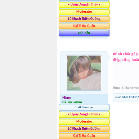
♥ Uyên Ương Hí Thủy ♥
Moderator
Lữ Khách Thiên Đường
Đại Tá Hải Quân
Nữ Thần
mình chốt góp 
điệp, công huâ
Hime
,
5 Tháng mườ
vuahaitac12345
Hime
Bá Đạo Forum
Staff Member
♥ Uyên Ương Hí Thủy ♥
Moderator
Lữ Khách Thiên Đường
Đại Tá Hải Quân