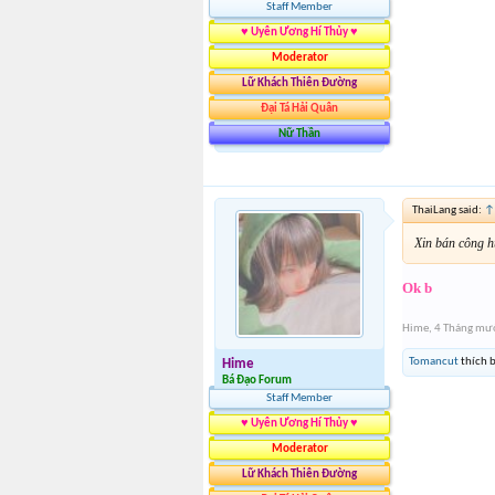
Staff Member
♥ Uyên Ương Hí Thủy ♥
Moderator
Lữ Khách Thiên Đường
Đại Tá Hải Quân
Nữ Thần
ThaiLang said:
↑
Xin bán công 
Ok b
Hime
,
4 Tháng mườ
Tomancut
thích b
Hime
Bá Đạo Forum
Staff Member
♥ Uyên Ương Hí Thủy ♥
Moderator
Lữ Khách Thiên Đường