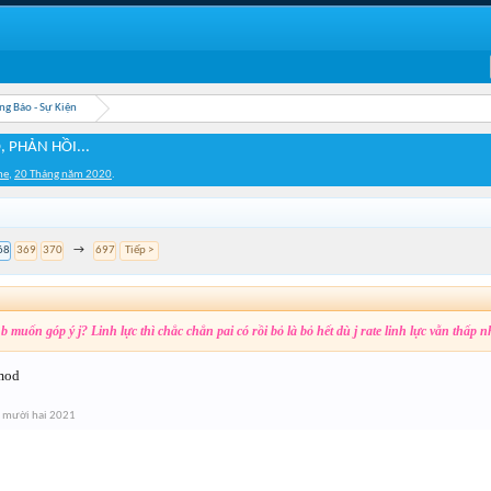
ng Báo - Sự Kiện
, PHẢN HỒI...
me
,
20 Tháng năm 2020
.
68
369
370
→
697
Tiếp >
b muốn góp ý j? Linh lực thì chắc chắn pai có rồi bỏ là bỏ hết dù j rate linh lực vẫn thấp n
 mod
 mười hai 2021