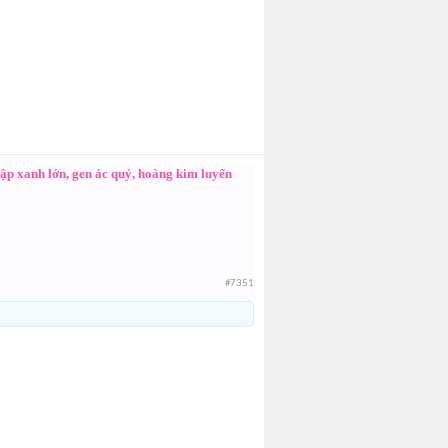
mập xanh lớn, gen ác quỷ, hoàng kim luyến
#7351