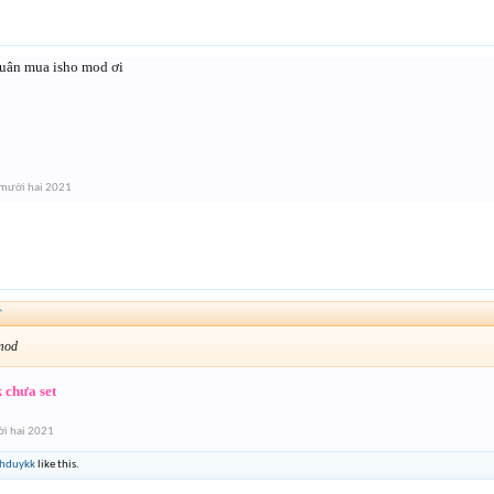
uân mua isho mod ơi
 mười hai 2021
↑
 mod
 chưa set
i hai 2021
hduykk
like this.