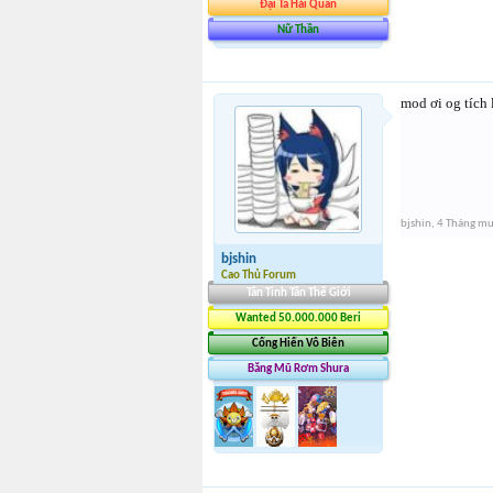
Đại Tá Hải Quân
Nữ Thần
mod ơi og tích
bjshin
,
4 Tháng mư
bjshin
Cao Thủ Forum
Tân Tinh Tân Thế Giới
Wanted 50.000.000 Beri
Cống Hiến Vô Biên
Băng Mũ Rơm Shura