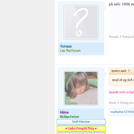
ph mốc 100k mì
Yunaaa
,
4 Tháng m
Yunaaa
Cao Thủ Forum
bjshin said:
↑
mod ơi og tích
mảnh trái n lu
Hime
,
5 Tháng mườ
vuahaitac12345
Hime
Bá Đạo Forum
Staff Member
♥ Uyên Ương Hí Thủy ♥