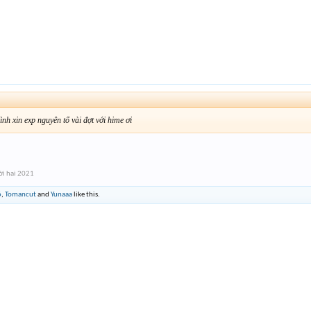
nh xin exp nguyên tố vài đợt với hime ơi
i hai 2021
6
,
Tomancut
and
Yunaaa
like this.