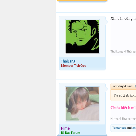
Xin bán công h
ThaiLang
,
4 Tháng
ThaiLang
Member Tích Cực
anhduykk said:
thế cả 2 đc ko
Chưa biết b mk
Hime
,
4 Tháng mườ
Tomancut
and
an
Hime
Bá Đạo Forum