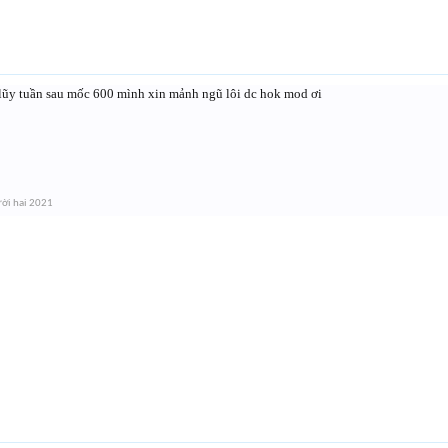
 lũy tuần sau mốc 600 mình xin mảnh ngũ lôi dc hok mod ơi
ời hai 2021