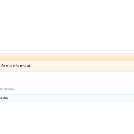
huân mua isho mod ơi
i hai 2021
ài này.