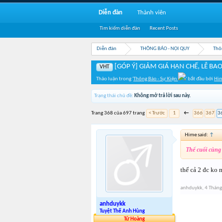
Diễn đàn
Thành viên
Tìm kiếm diễn đàn
Recent Posts
Diễn đàn
THÔNG BÁO - NỘI QUY
Thô
[GÓP Ý] GIẢM GIÁ HẠN CHẾ, LỄ BAO
VHT
Thảo luận trong '
Thông Báo - Sự Kiện
' bắt đầu bởi
Hi
Trạng thái chủ đề:
Không mở trả lời sau này.
Trang 368 của 697 trang
< Trước
1
←
366
367
3
Hime said:
↑
Thế cuối cùng 
thế cả 2 đc ko
anhduykk
,
4 Tháng
anhduykk
Tuyệt Thế Anh Hùng
Tứ Hoàng