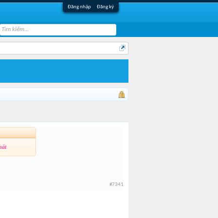
Đăng nhập
Đăng ký
hất
#7341