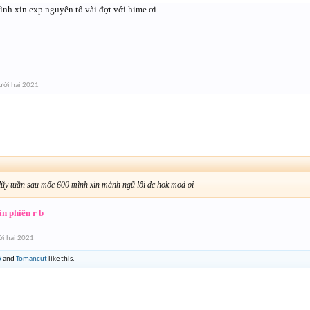
nh xin exp nguyên tố vài đợt với hime ơi
ười hai 2021
 lũy tuần sau mốc 600 mình xin mảnh ngũ lôi dc hok mod ơi
ân phiên r b
i hai 2021
6
and
Tomancut
like this.