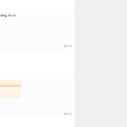
háng sẽ có.
#8210
#8211