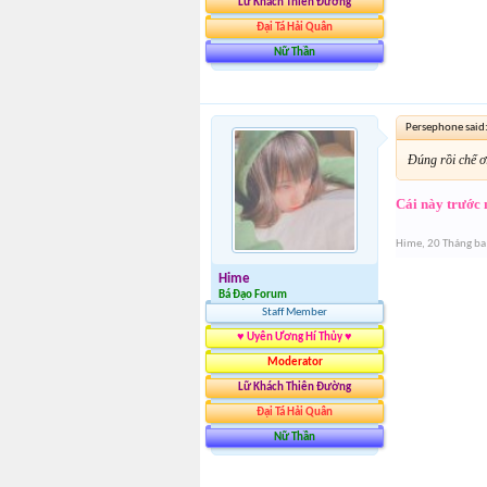
Lữ Khách Thiên Đường
Đại Tá Hải Quân
Nữ Thần
Persephone said
Đúng rồi chế ơ
Cái này trước 
Hime
,
20 Tháng ba
Hime
Bá Đạo Forum
Staff Member
♥ Uyên Ương Hí Thủy ♥
Moderator
Lữ Khách Thiên Đường
Đại Tá Hải Quân
Nữ Thần