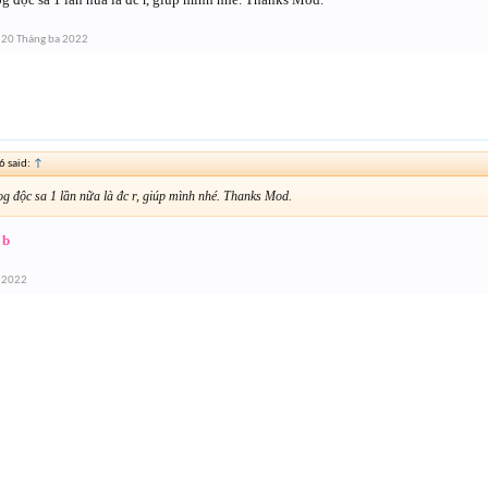
20 Tháng ba 2022
 said:
↑
og độc sa 1 lần nữa là đc r, giúp mình nhé. Thanks Mod.
 b
 2022