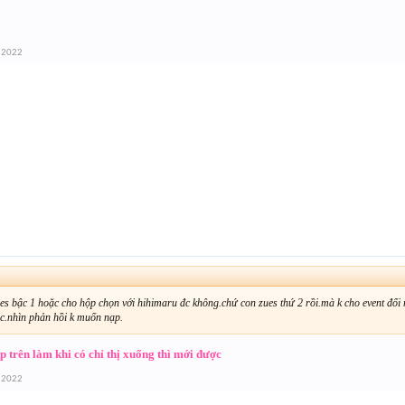
 2022
s bậc 1 hoặc cho hộp chọn với hihimaru đc không.chứ con zues thứ 2 rồi.mà k cho event đổi
c.nhìn phản hồi k muốn nạp.
p trên làm khi có chỉ thị xuống thì mới được
 2022