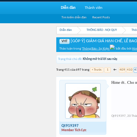
Diễn đàn
Thành viên
Tìm kiếm diễn đàn
Recent Posts
Diễn đàn
THÔNG BÁO - NỘI QUY
Thô
[GÓP Ý] GIẢM GIÁ HẠN CHẾ, LỄ BAO
VHT
Thảo luận trong '
Thông Báo - Sự Kiện
' bắt đầu bởi
Hi
Trạng thái chủ đề:
Không mở trả lời sau này.
Trang 411 của 697 trang
< Trước
1
←
409
410
4
Hime ới.. Cho 
Qt919397
,
20 Thá
Qt919397
Member Tích Cực