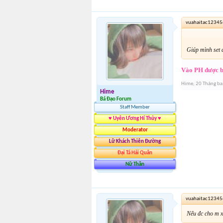
vuahaitac123456
Giúp mình set 
Vào PH được 
Hime
,
20 Tháng ba
Hime
Bá Đạo Forum
Staff Member
♥ Uyên Ương Hí Thủy ♥
Moderator
Lữ Khách Thiên Đường
Đại Tá Hải Quân
Nữ Thần
vuahaitac123456
Nếu đc cho m x