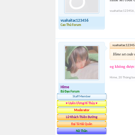
vuahaitac123456
,
vuahaitac123456
Cao Thủ Forum
vuahaitac123456
Hime set code 
og không được
Hime
,
20 Tháng ba
Hime
Bá Đạo Forum
Staff Member
♥ Uyên Ương Hí Thủy ♥
Moderator
Lữ Khách Thiên Đường
Đại Tá Hải Quân
Nữ Thần