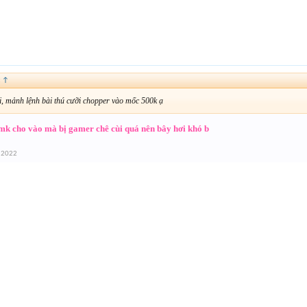
:
↑
i, mảnh lệnh bài thú cưỡi chopper vào mốc 500k ạ
mk cho vào mà bị gamer chê cùi quá nên bây hơi khó b
 2022