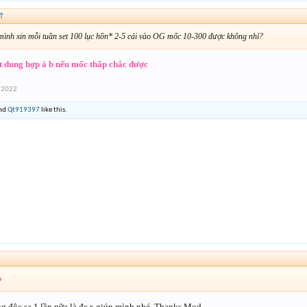
↑
mình xin mỗi tuần set 100 lục hồn* 2-5 cái vào OG mốc 10-300 được không nhỉ?
t dung hợp à b nếu mốc thấp chắc được
 2022
nd
Qt919397
like this.
b
g độc sa 1 lần nữa là đc r, giúp mình nhé. Thanks Mod.