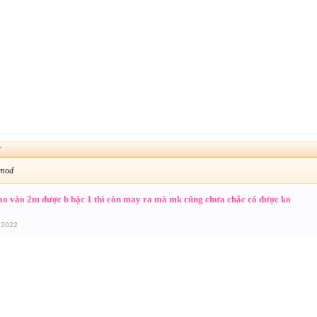
↑
 mod
ao vào 2m được b bậc 1 thì còn may ra mà mk cũng chưa chắc có được ko
 2022