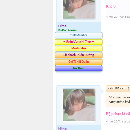
Khó b
Hime
,
20 Tháng ba
Hime
Bá Đạo Forum
Staff Member
♥ Uyên Ương Hí Thủy ♥
Moderator
Lữ Khách Thiên Đường
Đại Tá Hải Quân
Nữ Thần
sabo153 said:
↑
Mod xem bỏ zue
sang mảnh khá
Hộp chọn là cấ
Hime
,
20 Tháng ba
Hime