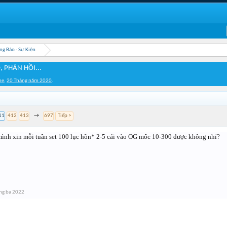
ng Báo - Sự Kiện
, PHẢN HỒI...
me
,
20 Tháng năm 2020
.
11
412
413
→
697
Tiếp >
mình xin mỗi tuần set 100 lục hồn* 2-5 cái vào OG mốc 10-300 được không nhỉ?
ng ba 2022