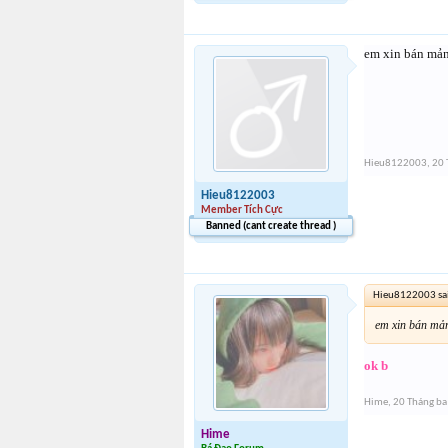
em xin bán mản
Hieu8122003
,
20 
Hieu8122003
Member Tích Cực
Banned (cant create thread )
Hieu8122003 sa
em xin bán mản
ok b
Hime
,
20 Tháng ba
Hime