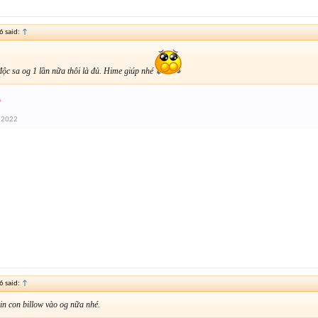
 said:
↑
độc sa og 1 lần nữa thôi là đủ. Hime giúp nhé
b
 2022
 said:
↑
in con billow vào og nữa nhé.