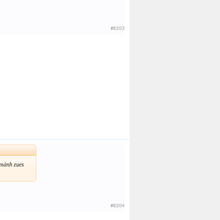
#8203
 mảnh zues
#8204