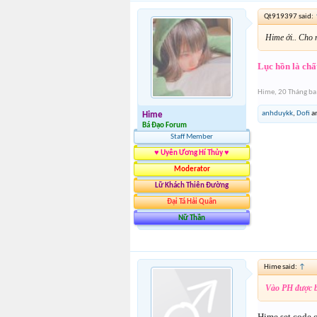
Qt919397 said:
Hime ới.. Cho 
Lục hồn là chấ
Hime
,
20 Tháng ba
anhduykk
,
Dofi
a
Hime
Bá Đạo Forum
Staff Member
♥ Uyên Ương Hí Thủy ♥
Moderator
Lữ Khách Thiên Đường
Đại Tá Hải Quân
Nữ Thần
Hime said:
↑
Vào PH được 
Hime set code o