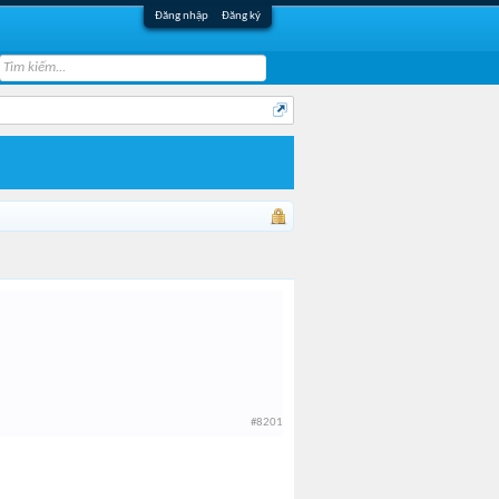
Đăng nhập
Đăng ký
#8201