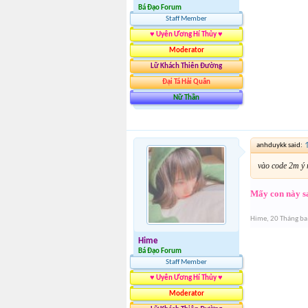
Bá Đạo Forum
Staff Member
♥ Uyên Ương Hí Thủy ♥
Moderator
Lữ Khách Thiên Đường
Đại Tá Hải Quân
Nữ Thần
anhduykk said:
vào code 2m ý
Mấy con này s
Hime
,
20 Tháng ba
Hime
Bá Đạo Forum
Staff Member
♥ Uyên Ương Hí Thủy ♥
Moderator