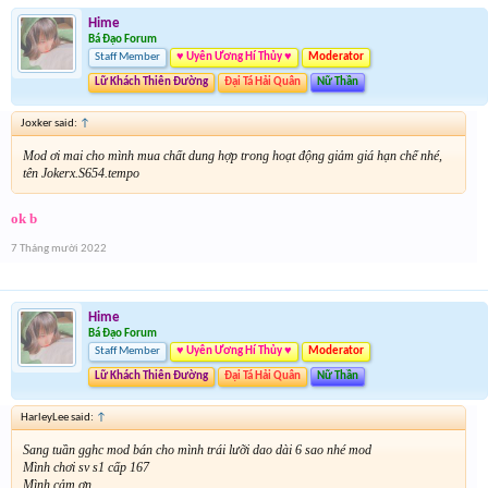
Hime
Bá Đạo Forum
Staff Member
♥ Uyên Ương Hí Thủy ♥
Moderator
Lữ Khách Thiên Đường
Đại Tá Hải Quân
Nữ Thần
Joxker said:
↑
Mod ơi mai cho mình mua chất dung hợp trong hoạt động giảm giá hạn chế nhé,
tên Jokerx.S654.tempo
ok b
7 Tháng mười 2022
Hime
Bá Đạo Forum
Staff Member
♥ Uyên Ương Hí Thủy ♥
Moderator
Lữ Khách Thiên Đường
Đại Tá Hải Quân
Nữ Thần
HarleyLee said:
↑
Sang tuần gghc mod bán cho mình trái lưỡi dao dài 6 sao nhé mod
Mình chơi sv s1 cấp 167
Mình cảm ơn