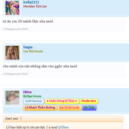
irelia2311
Member Tích Cực
tri ân xin 20 mảnh Dực nha mod
6 Tháng mười 2022
fasgas
Cao Thủ Forum
cho mình xin trái nhộng tằm vào gghc nha mod
6 Tháng mười 2022
Hime
Bá Đạo Forum
Staff Member
♥ Uyên Ương Hí Thủy ♥
Moderator
Lữ Khách Thiên Đường
Đại Tá Hải Quân
Nữ Thần
Dee1 said:
↑
Lễ bao hiện tại k còn pet bậc 1 à mod
@Hime