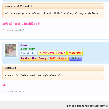
vuahaitac123456 said:
↑
Mod Hime set ph sau hoặc sau nữa mốc 5000 có mảnh ngũ lôi với, thanks Hime.
mốc này trái luân phiên r b
7 Tháng mười 2022
Hime
Bá Đạo Forum
Staff Member
♥ Uyên Ương Hí Thủy ♥
Moderator
Lữ Khách Thiên Đường
Đại Tá Hải Quân
Nữ Thần
fasgas said:
↑
mình xin bán haki bá vương vào gghc nha mod
ok b
7 Tháng mười 2022
(Bạn phải Đăng nhập để trả lời bài viết.)