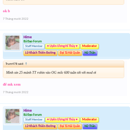
ok b
7 Tháng mười 2022
Hime
Bá Đạo Forum
Staff Member
♥ Uyên Ương Hí Thủy ♥
Moderator
Lữ Khách Thiên Đường
Đại Tá Hải Quân
Nữ Thần
Trum478 said:
↑
Mình xin 25 mảnh TT robin vào OG mốc 600 tuần tới với mod ơi
để mk xem
7 Tháng mười 2022
Hime
Bá Đạo Forum
Staff Member
♥ Uyên Ương Hí Thủy ♥
Moderator
Lữ Khách Thiên Đường
Đại Tá Hải Quân
Nữ Thần