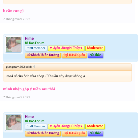
b cần con gì
7 Tháng mười 2022
Hime
Bá Đạo Forum
Staff Member
♥ Uyên Ương Hí Thủy ♥
Moderator
Lữ Khách Thiên Đường
Đại Tá Hải Quân
Nữ Thần
giangnam203 said:
↑
mod ơi cho bán visa shop 130 tuần này được không ạ
mình nhận góp ý tuần sau thôi
7 Tháng mười 2022
Hime
Bá Đạo Forum
Staff Member
♥ Uyên Ương Hí Thủy ♥
Moderator
Lữ Khách Thiên Đường
Đại Tá Hải Quân
Nữ Thần