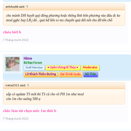
anhduykk said:
↑
cho mảnh DH huyết quỷ đông phương hoặc thống lĩnh bốn phương vào đâu đc ko
mod gghc hay LB j đó , quà hđ liên sv ms chuyển quà đổi nốt cho đỡ tốn chỗ
chưa biết b
7 Tháng mười 2022
Hime
Bá Đạo Forum
Staff Member
♥ Uyên Ương Hí Thủy ♥
Moderator
Lữ Khách Thiên Đường
Đại Tá Hải Quân
Nữ Thần
irelia2311 said:
↑
sắp có update TS mới thì TS cũ cho vô PH 1m như mod
còn 1m cho xuống 500 ạ
chắc làm túi chọn mốc 1m thôi b
7 Tháng mười 2022