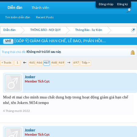
Đăng nhập
Đăng ký
Diễn đàn
Thành viên
Tìm kiếm diễn đàn
Recent Posts
Diễn đàn
THÔNG BÁO - NỘI QUY
Thông Báo - Sự Kiện
[GÓP Ý] GIẢM GIÁ HẠN CHẾ, LỄ BAO, PHẢN HỒI...
VHT
Trạng thái chủ đề:
Không mở trả lời sau này.
< Trước
1
←
465
466
467
468
469
→
697
Tiếp >
Joxker
Member Tích Cực
Mod ơi mai cho mình mua chất dung hợp trong hoạt động giảm giá hạn chế
nhé, tên Jokerx.S654.tempo
4 Tháng mười 2022
Joxker
Member Tích Cực