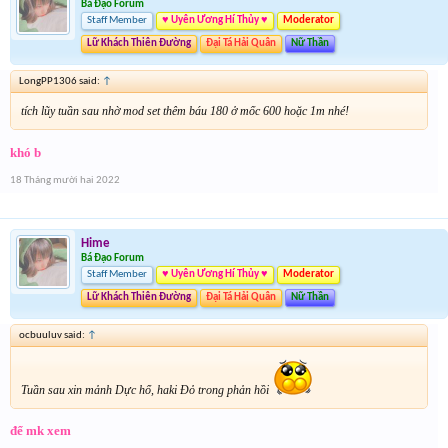
Bá Đạo Forum
Staff Member
♥ Uyên Ương Hí Thủy ♥
Moderator
Lữ Khách Thiên Đường
Đại Tá Hải Quân
Nữ Thần
LongPP1306 said:
↑
tích lũy tuần sau nhờ mod set thêm báu 180 ở mốc 600 hoặc 1m nhé!
khó b
18 Tháng mười hai 2022
Hime
Bá Đạo Forum
Staff Member
♥ Uyên Ương Hí Thủy ♥
Moderator
Lữ Khách Thiên Đường
Đại Tá Hải Quân
Nữ Thần
ocbuuluv said:
↑
Tuần sau xin mảnh Dực hổ, haki Đỏ trong phản hồi
để mk xem