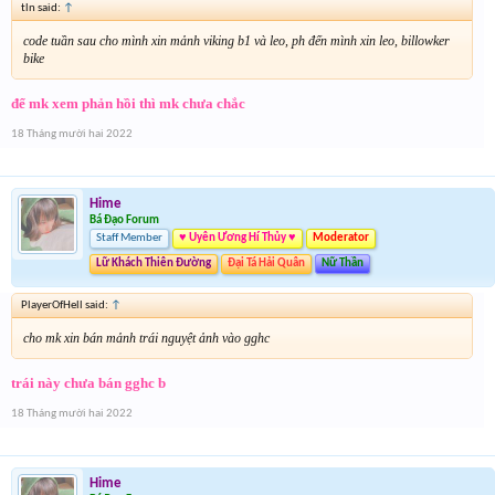
tln said:
↑
code tuần sau cho mình xin mảnh viking b1 và leo, ph đến mình xin leo, billowker
bike
để mk xem phản hồi thì mk chưa chắc
18 Tháng mười hai 2022
Hime
Bá Đạo Forum
Staff Member
♥ Uyên Ương Hí Thủy ♥
Moderator
Lữ Khách Thiên Đường
Đại Tá Hải Quân
Nữ Thần
PlayerOfHell said:
↑
cho mk xin bán mảnh trái nguyệt ảnh vào gghc
trái này chưa bán gghc b
18 Tháng mười hai 2022
Hime