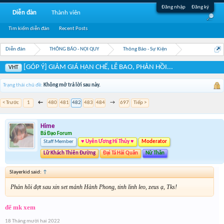
Đăng nhập
Đăng ký
Diễn đàn
Thành viên
Tìm kiếm diễn đàn
Recent Posts
Diễn đàn
THÔNG BÁO - NỘI QUY
Thông Báo - Sự Kiện
[GÓP Ý] GIẢM GIÁ HẠN CHẾ, LỄ BAO, PHẢN HỒI...
VHT
Trạng thái chủ đề:
Không mở trả lời sau này.
< Trước
1
←
480
481
482
483
484
→
697
Tiếp >
Hime
Bá Đạo Forum
Staff Member
♥ Uyên Ương Hí Thủy ♥
Moderator
Lữ Khách Thiên Đường
Đại Tá Hải Quân
Nữ Thần
Slayerkid said:
↑
Phản hồi đợt sau xin set mảnh Hành Phong, tinh linh leo, zeus ạ, Tks!
để mk xem
18 Tháng mười hai 2022