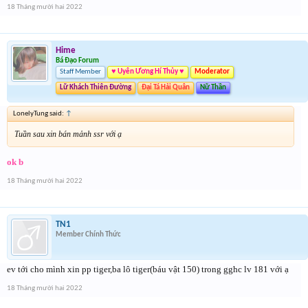
18 Tháng mười hai 2022
Hime
Bá Đạo Forum
Staff Member
♥ Uyên Ương Hí Thủy ♥
Moderator
Lữ Khách Thiên Đường
Đại Tá Hải Quân
Nữ Thần
LonelyTung said:
↑
Tuần sau xin bán mảnh ssr với ạ
ok b
18 Tháng mười hai 2022
TN1
Member Chính Thức
ev tới cho mình xin pp tiger,ba lô tiger(báu vật 150) trong gghc lv 181 với ạ
18 Tháng mười hai 2022