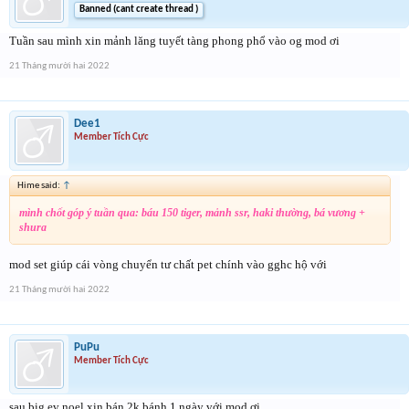
Banned (cant create thread )
Tuần sau mình xin mảnh lăng tuyết tàng phong phổ vào og mod ơi
21 Tháng mười hai 2022
Dee1
Member Tích Cực
Hime said:
↑
mình chốt góp ý tuần qua: báu 150 tiger, mảnh ssr, haki thường, bá vương +
shura
mod set giúp cái vòng chuyển tư chất pet chính vào gghc hộ với
21 Tháng mười hai 2022
PuPu
Member Tích Cực
sau big ev noel xin bán 2k bánh 1 ngày với mod ơi