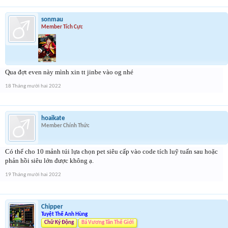
sonmau
Member Tích Cực
Qua đợt even này mình xin tt jinbe vào og nhé
18 Tháng mười hai 2022
hoaikate
Member Chính Thức
Có thể cho 10 mảnh túi lựa chọn pet siêu cấp vào code tích luỹ tuấn sau hoặc
phản hồi siêu lớn được không ạ.
19 Tháng mười hai 2022
Chipper
Tuyệt Thế Anh Hùng
Chữ Ký Động
Bá Vương Tân Thế Giới