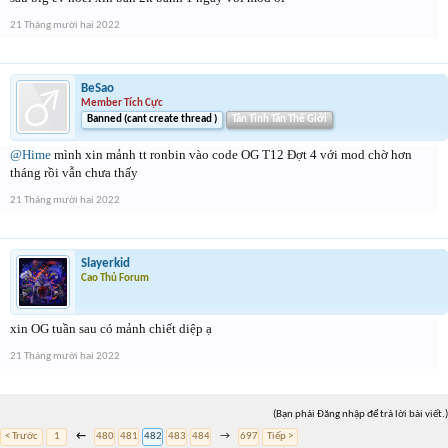
21 Tháng mười hai 2022
BeSao
Member Tích Cực
Banned (cant create thread )
Tân Tinh Tân Thế Giới
@Hime
mình xin mảnh tt ronbin vào code OG T12 Đợt 4 với mod chờ hơn
tháng rồi vẫn chưa thấy
21 Tháng mười hai 2022
Slayerkid
Cao Thủ Forum
xin OG tuần sau có mảnh chiết diệp ạ
21 Tháng mười hai 2022
(Bạn phải Đăng nhập để trả lời bài viết.)
< Trước
1
←
480
481
482
483
484
→
697
Tiếp >