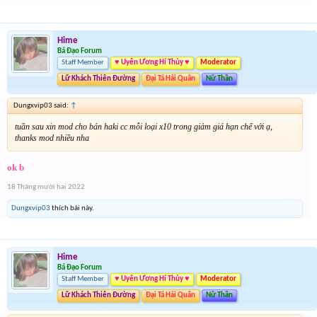
Hime
Bá Đạo Forum
Staff Member
♥ Uyên Ương Hí Thủy ♥
Moderator
Lữ Khách Thiên Đường
Đại Tá Hải Quân
Nữ Thần
Dungxvip03 said:
↑
tuần sau xin mod cho bán haki cc mỗi loại x10 trong giảm giá hạn chế với ạ,
thanks mod nhiều nha
ok b
18 Tháng mười hai 2022
Dungxvip03
thích bài này.
Hime
Bá Đạo Forum
Staff Member
♥ Uyên Ương Hí Thủy ♥
Moderator
Lữ Khách Thiên Đường
Đại Tá Hải Quân
Nữ Thần