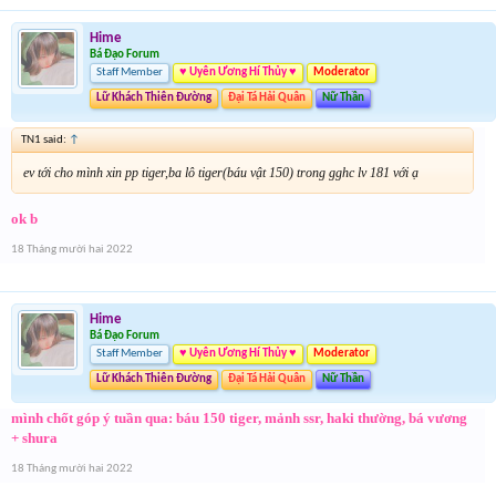
Hime
Bá Đạo Forum
Staff Member
♥ Uyên Ương Hí Thủy ♥
Moderator
Lữ Khách Thiên Đường
Đại Tá Hải Quân
Nữ Thần
TN1 said:
↑
ev tới cho mình xin pp tiger,ba lô tiger(báu vật 150) trong gghc lv 181 với ạ
ok b
18 Tháng mười hai 2022
Hime
Bá Đạo Forum
Staff Member
♥ Uyên Ương Hí Thủy ♥
Moderator
Lữ Khách Thiên Đường
Đại Tá Hải Quân
Nữ Thần
mình chốt góp ý tuần qua: báu 150 tiger, mảnh ssr, haki thường, bá vương
+ shura
18 Tháng mười hai 2022