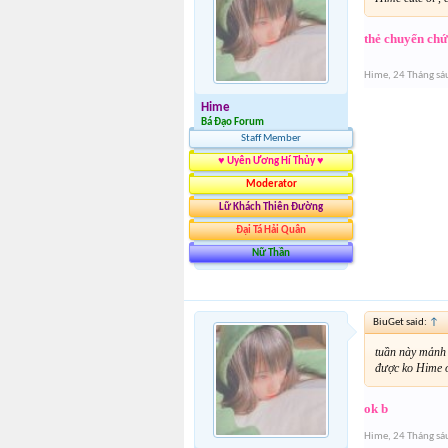
thẻ chuyển chứ
Hime
,
24 Tháng sá
Hime
Bá Đạo Forum
Staff Member
♥ Uyên Ương Hí Thủy ♥
Moderator
Lữ Khách Thiên Đường
Đại Tá Hải Quân
Nữ Thần
BiuGet said:
↑
tuần này mảnh
được ko Hime ơi
ok b
Hime
,
24 Tháng sá