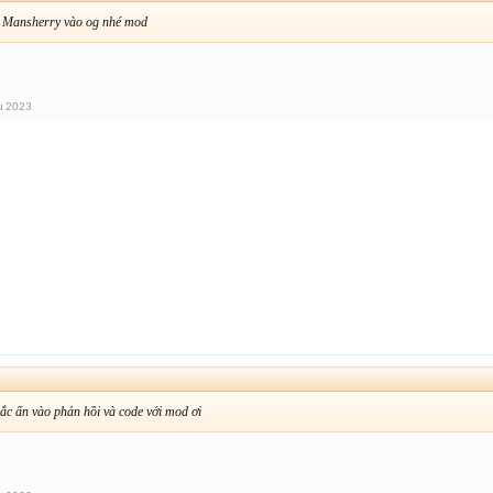
 Mansherry vào og nhé mod
u 2023
khắc ấn vào phản hồi và code với mod ơi