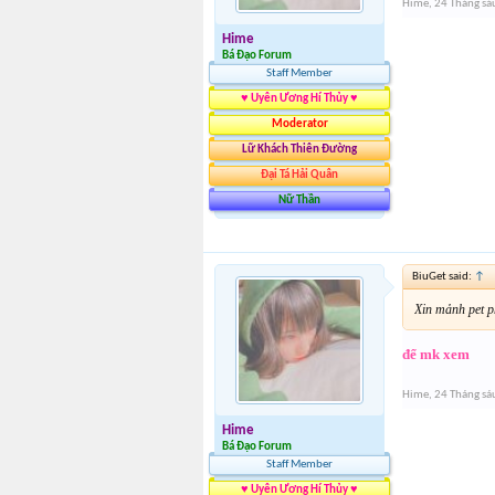
Hime
,
24 Tháng sá
Hime
Bá Đạo Forum
Staff Member
♥ Uyên Ương Hí Thủy ♥
Moderator
Lữ Khách Thiên Đường
Đại Tá Hải Quân
Nữ Thần
BiuGet said:
↑
Xin mảnh pet p
để mk xem
Hime
,
24 Tháng sá
Hime
Bá Đạo Forum
Staff Member
♥ Uyên Ương Hí Thủy ♥