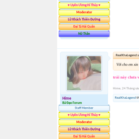
♥ Uyên Ương Hí Thủy ♥
Moderator
Lữ Khách Thiên Đường
Đại Tá Hải Quân
Nữ Thần
RealKhaLegend s
Với cho em xin 
trái này chưa 
Hime
,
24 Tháng sá
RealKhaLegend
th
Hime
Bá Đạo Forum
Staff Member
♥ Uyên Ương Hí Thủy ♥
Moderator
Lữ Khách Thiên Đường
Đại Tá Hải Quân