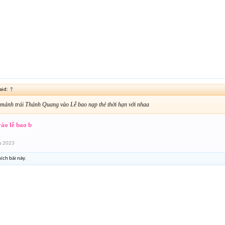
aid:
↑
mảnh trái Thánh Quang vào Lễ bao nạp thẻ thời hạn với nhaa
vào lễ bao b
u 2023
ích bài này.