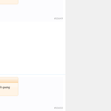
#10649
nh quang
#10650