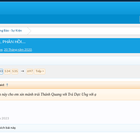
ng Báo - Sự Kiện
, PHẢN HỒI...
me
,
20 Tháng năm 2020
.
33
534
535
→
697
Tiếp >
aid:
↑
 này cho em xin mảnh trái Thánh Quang với Trá Dực Ưng với ạ
u 2023
ích bài này.