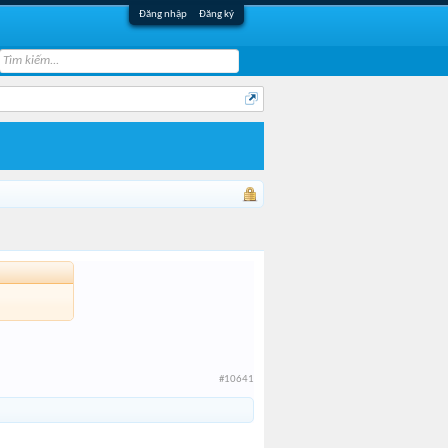
Đăng nhập
Đăng ký
#10641