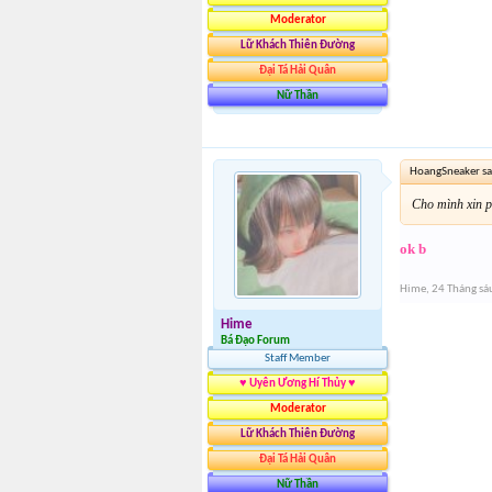
Moderator
Lữ Khách Thiên Đường
Đại Tá Hải Quân
Nữ Thần
HoangSneaker sa
Cho mình xin p
ok b
Hime
,
24 Tháng sá
Hime
Bá Đạo Forum
Staff Member
♥ Uyên Ương Hí Thủy ♥
Moderator
Lữ Khách Thiên Đường
Đại Tá Hải Quân
Nữ Thần