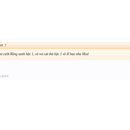
id:
↑
et cưỡi Rồng xanh bậc 1, cá voi sát thủ bậc 1 vô lễ bao nha Mod
u 2023