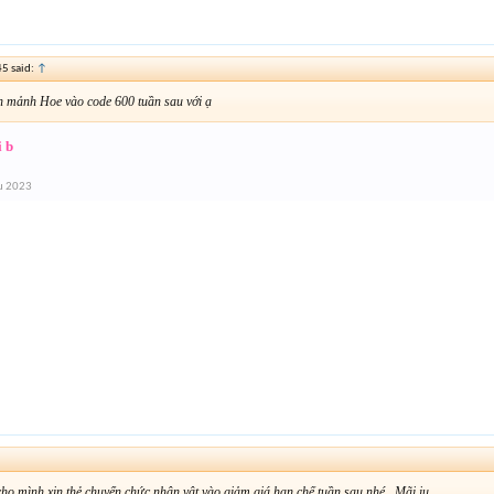
5 said:
↑
 mảnh Hoe vào code 600 tuần sau với ạ
i b
u 2023
cho mình xin thẻ chuyển chức nhân vật vào giảm giá hạn chế tuần sau nhé . Mãi iu