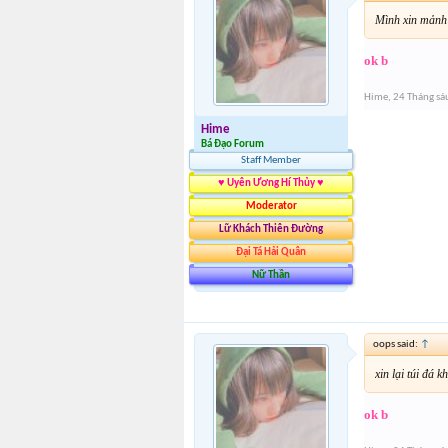
Mình xin mảnh
ok b
Hime
,
24 Tháng sá
Hime
Bá Đạo Forum
Staff Member
♥ Uyên Ương Hí Thủy ♥
Moderator
Lữ Khách Thiên Đường
Đại Tá Hải Quân
Nữ Thần
oops said:
↑
xin lại túi đá 
ok b