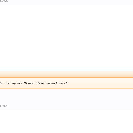
u 2023
hụ siêu cấp vào PH mốc 1 hoặc 2m với Hime ơi
u 2023