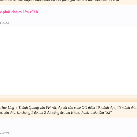
c phải chờ ev lớn rùi b
u 2023
 Dực Ưng + Thánh Quang vào PH rồi, đợt tới vào code OG thêm 10 mảnh dực, 15 mảnh thá
, còn thíu, ko chung 1 đợt thì 2 đợt cũng đc nha Hime, thank nhiều lắm "S2"
u 2023