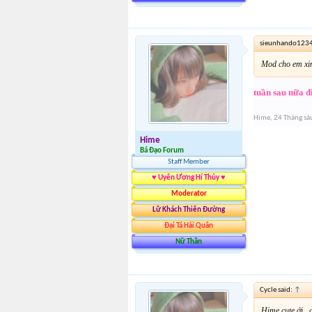
sieunhando1234
Mod cho em xin
tuần sau nữa đ
Hime
,
24 Tháng sá
Hime
Bá Đạo Forum
Staff Member
♥ Uyên Ương Hí Thủy ♥
Moderator
Lữ Khách Thiên Đường
Đại Tá Hải Quân
Nữ Thần
Cycle said:
↑
Hime cute ới , 