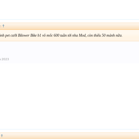
d:
↑
nh pet cưỡi Bilower Bike b1 vô mốc 600 tuần tới nha Mod, còn thiếu 50 mảnh nữa.
u 2023
:
↑