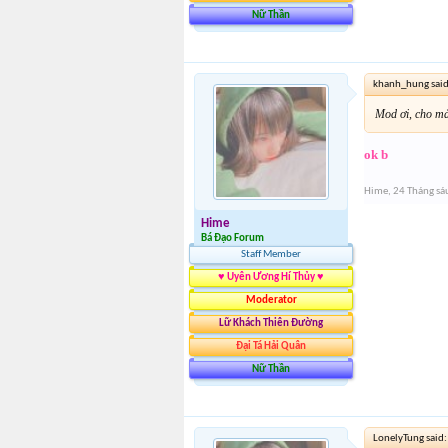
Nữ Thần
khanh_hung sai
Mod ơi, cho mả
ok b
Hime
,
24 Tháng sá
Hime
Bá Đạo Forum
Staff Member
♥ Uyên Ương Hí Thủy ♥
Moderator
Lữ Khách Thiên Đường
Đại Tá Hải Quân
Nữ Thần
LonelyTung said