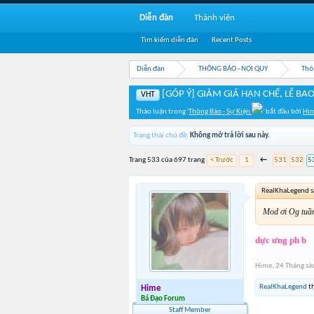
Diễn đàn
Thành viên
Tìm kiếm diễn đàn
Recent Posts
Diễn đàn
THÔNG BÁO - NỘI QUY
Thô
[GÓP Ý] GIẢM GIÁ HẠN CHẾ, LỄ BAO
VHT
Thảo luận trong '
Thông Báo - Sự Kiện
' bắt đầu bởi
Hi
Trạng thái chủ đề:
Không mở trả lời sau này.
Trang 533 của 697 trang
< Trước
1
←
531
532
5
RealKhaLegend s
Mod ơi Og tuần
dực ưng ph b
Hime
,
24 Tháng sá
RealKhaLegend
th
Hime
Bá Đạo Forum
Staff Member