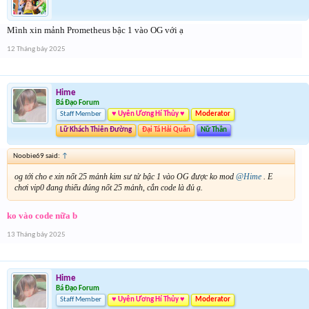
Mình xin mảnh Prometheus bậc 1 vào OG với ạ
12 Tháng bảy 2025
Hime
Bá Đạo Forum
Staff Member
♥ Uyên Ương Hí Thủy ♥
Moderator
Lữ Khách Thiên Đường
Đại Tá Hải Quân
Nữ Thần
Noobie69 said:
↑
og tới cho e xin nốt 25 mảnh kim sư tử bậc 1 vào OG được ko mod
@Hime
. E
chơi vip0 đang thiếu đúng nốt 25 mảnh, cắn code là đủ ạ.
ko vào code nữa b
13 Tháng bảy 2025
Hime
Bá Đạo Forum
Staff Member
♥ Uyên Ương Hí Thủy ♥
Moderator