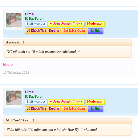
Hime
Bá Đạo Forum
Staff Member
♥ Uyên Ương Hí Thủy ♥
Moderator
Lữ Khách Thiên Đường
Đại Tá Hải Quân
Nữ Thần
zLarva said:
↑
OG tới mình xin 10 mảnh prometheus nhé mod ui
khó b
13 Tháng bảy 2025
Hime
Bá Đạo Forum
Staff Member
♥ Uyên Ương Hí Thủy ♥
Moderator
Lữ Khách Thiên Đường
Đại Tá Hải Quân
Nữ Thần
MinhTam369 said:
↑
Phản hồi mốc 500 tuần sau cho mình xin Hoe Bậc 1 nha mod