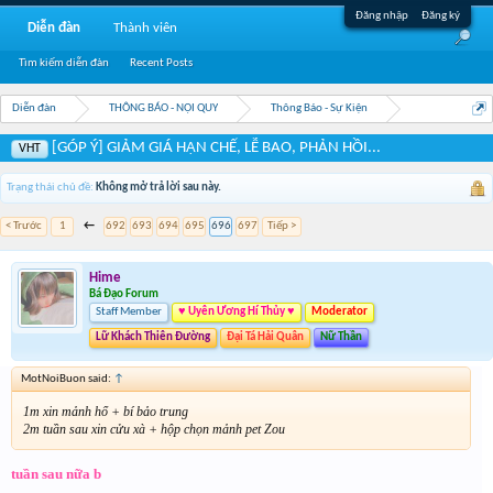
Đăng nhập
Đăng ký
Diễn đàn
Thành viên
Tìm kiếm diễn đàn
Recent Posts
Diễn đàn
THÔNG BÁO - NỘI QUY
Thông Báo - Sự Kiện
[GÓP Ý] GIẢM GIÁ HẠN CHẾ, LỄ BAO, PHẢN HỒI...
VHT
Trạng thái chủ đề:
Không mở trả lời sau này.
< Trước
1
←
692
693
694
695
696
697
Tiếp >
Hime
Bá Đạo Forum
Staff Member
♥ Uyên Ương Hí Thủy ♥
Moderator
Lữ Khách Thiên Đường
Đại Tá Hải Quân
Nữ Thần
MotNoiBuon said:
↑
1m xin mảnh hổ + bí bảo trung
2m tuần sau xin cửu xà + hộp chọn mảnh pet Zou
tuần sau nữa b