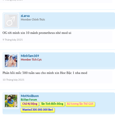
zLarva
Member Chính Thức
OG tới mình xin 10 mảnh prometheus nhé mod ui
9 Tháng bảy 2025
MinhTam369
Member Tích Cực
Phản hồi mốc 500 tuần sau cho mình xin Hoe Bậc 1 nha mod
10 Tháng bảy 2025
MotNoiBuon
Bá Đạo Forum
Chữ Ký Động
Tân Tinh Biển Đông
Bá Vương Tân Thế Giới
Wanted 300.000.000 Beri