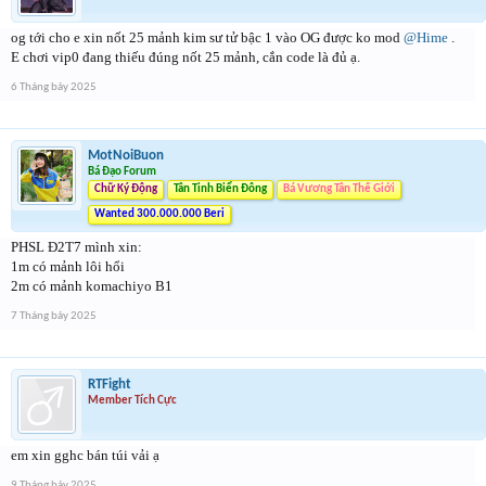
og tới cho e xin nốt 25 mảnh kim sư tử bậc 1 vào OG được ko mod
@Hime
.
E chơi vip0 đang thiếu đúng nốt 25 mảnh, cắn code là đủ ạ.
6 Tháng bảy 2025
MotNoiBuon
Bá Đạo Forum
Chữ Ký Động
Tân Tinh Biển Đông
Bá Vương Tân Thế Giới
Wanted 300.000.000 Beri
PHSL Đ2T7 mình xin:
1m có mảnh lôi hổi
2m có mảnh komachiyo B1
7 Tháng bảy 2025
RTFight
Member Tích Cực
em xin gghc bán túi vải ạ
9 Tháng bảy 2025