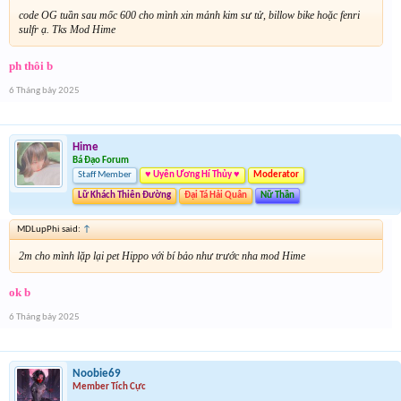
code OG tuần sau mốc 600 cho mình xin mảnh kim sư tử, billow bike hoặc fenri
sulfr ạ. Tks Mod Hime
ph thôi b
6 Tháng bảy 2025
Hime
Bá Đạo Forum
Staff Member
♥ Uyên Ương Hí Thủy ♥
Moderator
Lữ Khách Thiên Đường
Đại Tá Hải Quân
Nữ Thần
MDLupPhi said:
↑
2m cho mình lặp lại pet Hippo với bí bảo như trước nha mod Hime
ok b
6 Tháng bảy 2025
Noobie69
Member Tích Cực