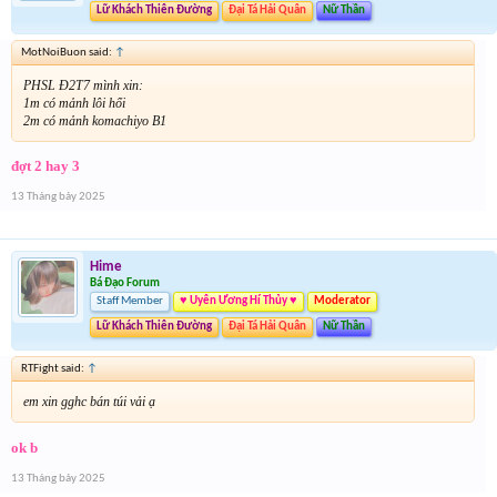
Lữ Khách Thiên Đường
Đại Tá Hải Quân
Nữ Thần
MotNoiBuon said:
↑
PHSL Đ2T7 mình xin:
1m có mảnh lôi hổi
2m có mảnh komachiyo B1
đợt 2 hay 3
13 Tháng bảy 2025
Hime
Bá Đạo Forum
Staff Member
♥ Uyên Ương Hí Thủy ♥
Moderator
Lữ Khách Thiên Đường
Đại Tá Hải Quân
Nữ Thần
RTFight said:
↑
em xin gghc bán túi vải ạ
ok b
13 Tháng bảy 2025