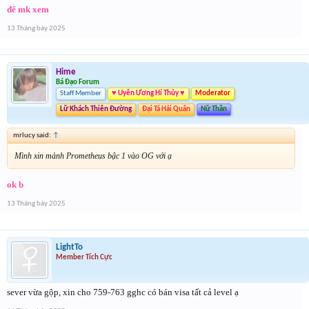
để mk xem
13 Tháng bảy 2025
Hime
Bá Đạo Forum
Staff Member
♥ Uyên Ương Hí Thủy ♥
Moderator
Lữ Khách Thiên Đường
Đại Tá Hải Quân
Nữ Thần
mrlucy said:
↑
Mình xin mảnh Prometheus bậc 1 vào OG với ạ
ok b
13 Tháng bảy 2025
LightTo
Member Tích Cực
sever vừa gộp, xin cho 759-763 gghc có bán visa tất cả level ạ