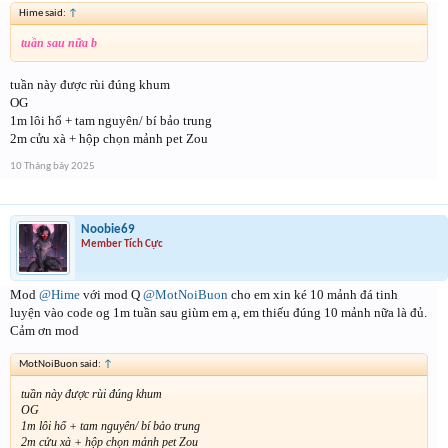
Hime said:
↑
tuần sau nữa b
tuần này được rùi đúng khum
OG
1m lôi hổ + tam nguyên/ bí bảo trung
2m cửu xà + hộp chọn mảnh pet Zou
10 Tháng bảy 2025
Noobie69
Member Tích Cực
Mod
@Hime
với mod Q
@MotNoiBuon
cho em xin ké 10 mảnh đá tinh
luyện vào code og 1m tuần sau giùm em ạ, em thiếu đúng 10 mảnh nữa là đủ.
Cảm ơn mod
MotNoiBuon said:
↑
tuần này được rùi đúng khum
OG
1m lôi hổ + tam nguyên/ bí bảo trung
2m cửu xà + hộp chọn mảnh pet Zou