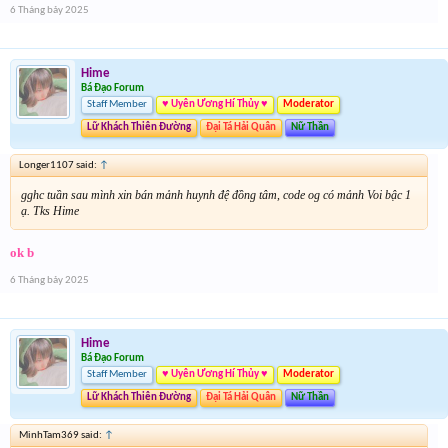
6 Tháng bảy 2025
Hime
Bá Đạo Forum
Staff Member
♥ Uyên Ương Hí Thủy ♥
Moderator
Lữ Khách Thiên Đường
Đại Tá Hải Quân
Nữ Thần
Longer1107 said:
↑
gghc tuần sau mình xin bán mảnh huynh đệ đồng tâm, code og có mảnh Voi bậc 1
ạ. Tks Hime
ok b
6 Tháng bảy 2025
Hime
Bá Đạo Forum
Staff Member
♥ Uyên Ương Hí Thủy ♥
Moderator
Lữ Khách Thiên Đường
Đại Tá Hải Quân
Nữ Thần
MinhTam369 said:
↑