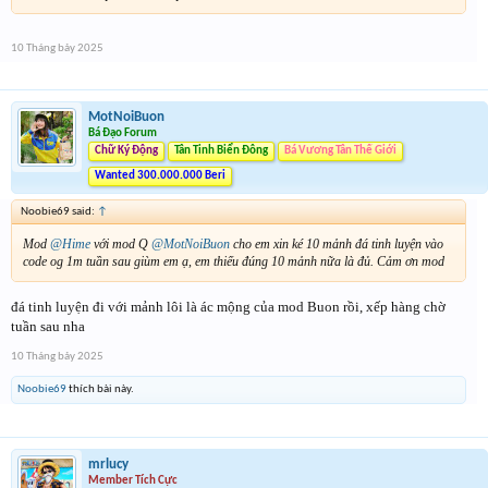
10 Tháng bảy 2025
MotNoiBuon
Bá Đạo Forum
Chữ Ký Động
Tân Tinh Biển Đông
Bá Vương Tân Thế Giới
Wanted 300.000.000 Beri
Noobie69 said:
↑
Mod
@Hime
với mod Q
@MotNoiBuon
cho em xin ké 10 mảnh đá tinh luyện vào
code og 1m tuần sau giùm em ạ, em thiếu đúng 10 mảnh nữa là đủ. Cảm ơn mod
đá tinh luyện đi với mảnh lôi là ác mộng của mod Buon rồi, xếp hàng chờ
tuần sau nha
10 Tháng bảy 2025
Noobie69
thích bài này.
mrlucy
Member Tích Cực